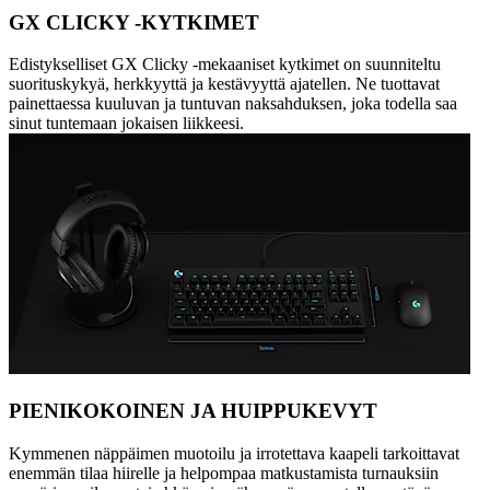
GX CLICKY -KYTKIMET
Edistykselliset GX Clicky -mekaaniset kytkimet on suunniteltu
suorituskykyä, herkkyyttä ja kestävyyttä ajatellen. Ne tuottavat
painettaessa kuuluvan ja tuntuvan naksahduksen, joka todella saa
sinut tuntemaan jokaisen liikkeesi.
PIENIKOKOINEN JA HUIPPUKEVYT
Kymmenen näppäimen muotoilu ja irrotettava kaapeli tarkoittavat
enemmän tilaa hiirelle ja helpompaa matkustamista turnauksiin