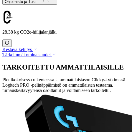
Ohjelmisto ja Tuki
28.38
28.38 kg CO2e-hiilijalanjälki
Kestävä kehitys
Tärkeimmät ominaisuudet
TARKOITETTU AMMATTILAISILLE
Pienikokoisessa rakenteessa ja ammattilaistason Clicky-kytkimissä
Logitech PRO -pelinäppäimistö on ammattilaisten testaama,
turnauskestävyytensä osoittanut ja voittamiseen tarkoitettu.