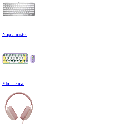
Näppäimistöt
Yhdistelmät