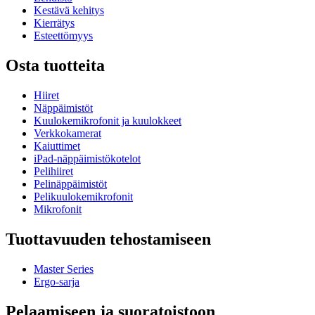
Kestävä kehitys
Kierrätys
Esteettömyys
Osta tuotteita
Hiiret
Näppäimistöt
Kuulokemikrofonit ja kuulokkeet
Verkkokamerat
Kaiuttimet
iPad-näppäimistökotelot
Pelihiiret
Pelinäppäimistöt
Pelikuulokemikrofonit
Mikrofonit
Tuottavuuden tehostamiseen
Master Series
Ergo-sarja
Pelaamiseen ja suoratoistoon