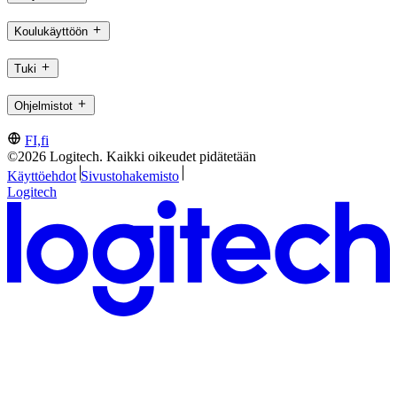
Koulukäyttöön
Tuki
Ohjelmistot
FI,fi
©2026 Logitech. Kaikki oikeudet pidätetään
Käyttöehdot
Sivustohakemisto
Logitech