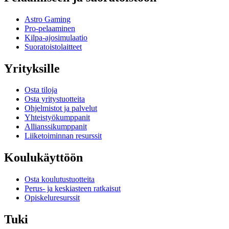
Astro Gaming
Pro-pelaaminen
Kilpa-ajosimulaatio
Suoratoistolaitteet
Yrityksille
Osta tiloja
Osta yritystuotteita
Ohjelmistot ja palvelut
Yhteistyökumppanit
Allianssikumppanit
Liiketoiminnan resurssit
Koulukäyttöön
Osta koulutustuotteita
Perus- ja keskiasteen ratkaisut
Opiskeluresurssit
Tuki