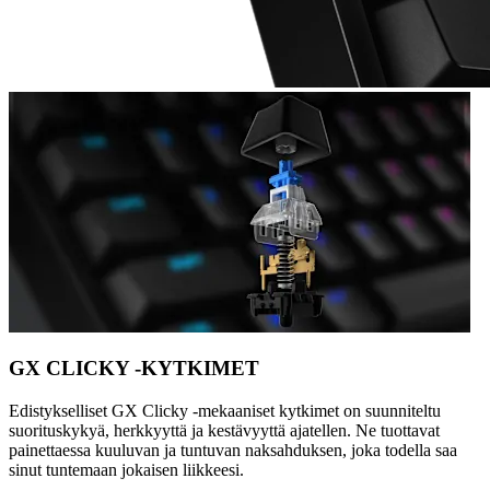
GX CLICKY -KYTKIMET
Edistykselliset GX Clicky -mekaaniset kytkimet on suunniteltu
suorituskykyä, herkkyyttä ja kestävyyttä ajatellen. Ne tuottavat
painettaessa kuuluvan ja tuntuvan naksahduksen, joka todella saa
sinut tuntemaan jokaisen liikkeesi.