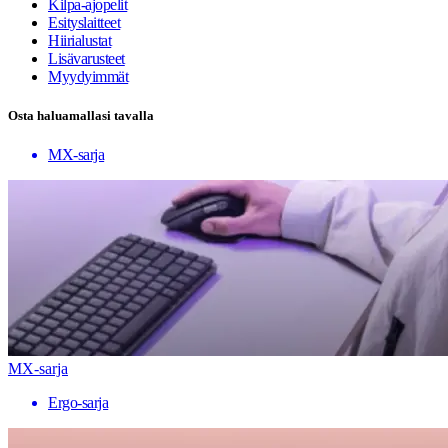
Kilpa-ajopelit
Esityslaitteet
Hiirialustat
Lisävarusteet
Myydyimmät
Osta haluamallasi tavalla
MX-sarja
MX-sarja
Ergo-sarja