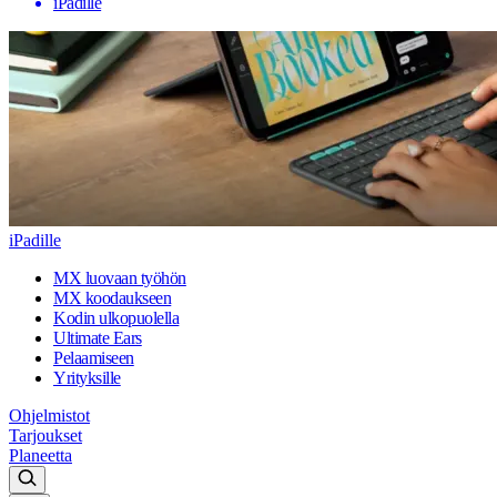
iPadille
iPadille
MX luovaan työhön
MX koodaukseen
Kodin ulkopuolella
Ultimate Ears
Pelaamiseen
Yrityksille
Ohjelmistot
Tarjoukset
Planeetta