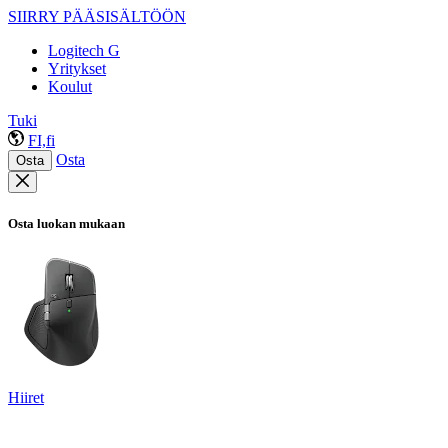
SIIRRY PÄÄSISÄLTÖÖN
Logitech G
Yritykset
Koulut
Tuki
FI,fi
Osta
Osta
Osta luokan mukaan
Hiiret