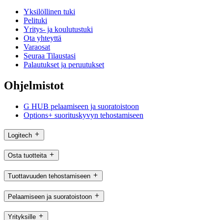
Yksilöllinen tuki
Pelituki
Yritys- ja koulutustuki
Ota yhteyttä
Varaosat
Seuraa Tilaustasi
Palautukset ja peruutukset
Ohjelmistot
G HUB pelaamiseen ja suoratoistoon
Options+ suorituskyvyn tehostamiseen
Logitech
Osta tuotteita
Tuottavuuden tehostamiseen
Pelaamiseen ja suoratoistoon
Yrityksille