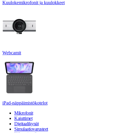
Kuulokemikrofonit ja kuulokkeet
Webcamit
iPad-näppäimistökotelot
Mikrofonit
Kaiuttimet
Digitaalikynät
Simulaatiovarusteet