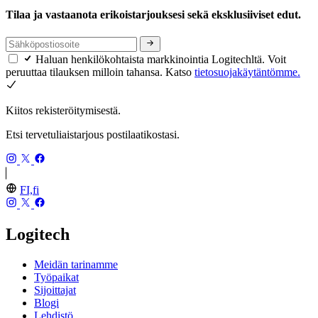
Tilaa ja vastaanota erikoistarjouksesi sekä eksklusiiviset edut.
Haluan henkilökohtaista markkinointia Logitechltä. Voit
peruuttaa tilauksen milloin tahansa. Katso
tietosuojakäytäntömme.
Kiitos rekisteröitymisestä.
Etsi tervetuliaistarjous postilaatikostasi.
FI,fi
Logitech
Meidän tarinamme
Työpaikat
Sijoittajat
Blogi
Lehdistö