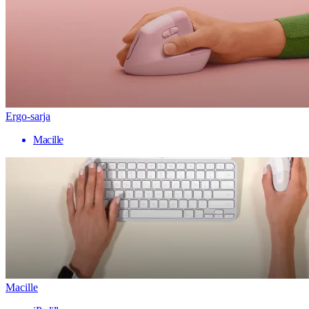
Ergo-sarja
Macille
Macille