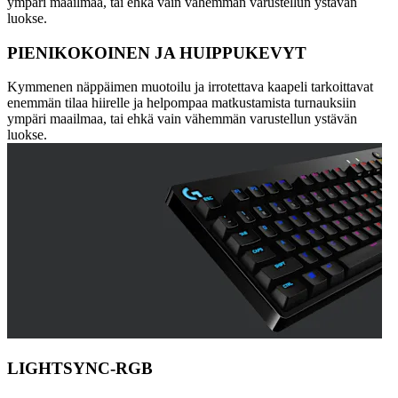
ympäri maailmaa, tai ehkä vain vähemmän varustellun ystävän
luokse.
PIENIKOKOINEN JA HUIPPUKEVYT
Kymmenen näppäimen muotoilu ja irrotettava kaapeli tarkoittavat
enemmän tilaa hiirelle ja helpompaa matkustamista turnauksiin
ympäri maailmaa, tai ehkä vain vähemmän varustellun ystävän
luokse.
LIGHTSYNC-RGB