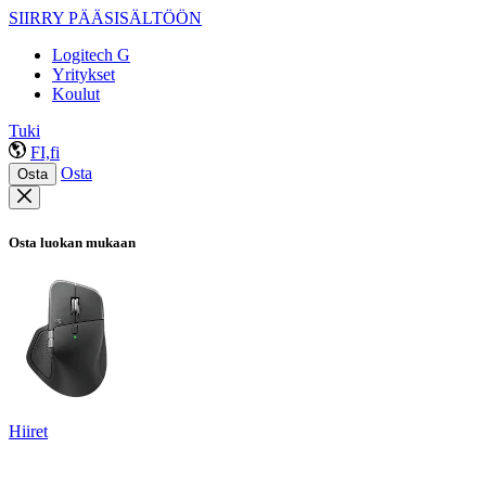
SIIRRY PÄÄSISÄLTÖÖN
Logitech G
Yritykset
Koulut
Tuki
FI,fi
Osta
Osta
Osta luokan mukaan
Hiiret