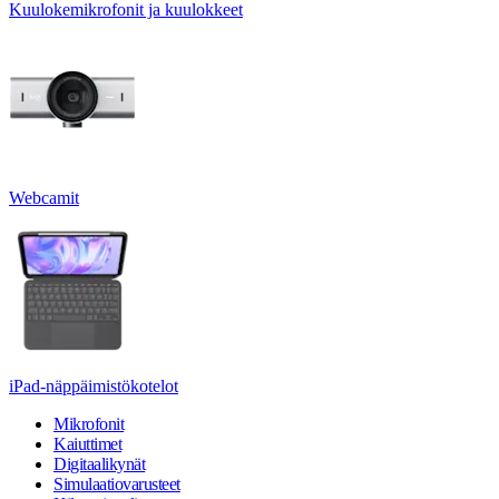
Kuulokemikrofonit ja kuulokkeet
Webcamit
iPad-näppäimistökotelot
Mikrofonit
Kaiuttimet
Digitaalikynät
Simulaatiovarusteet