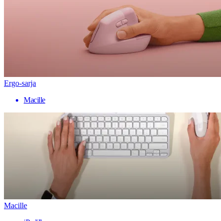
Ergo-sarja
Macille
Macille