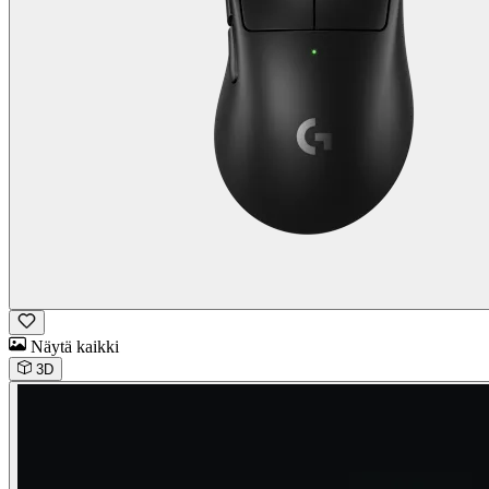
Näytä kaikki
3D