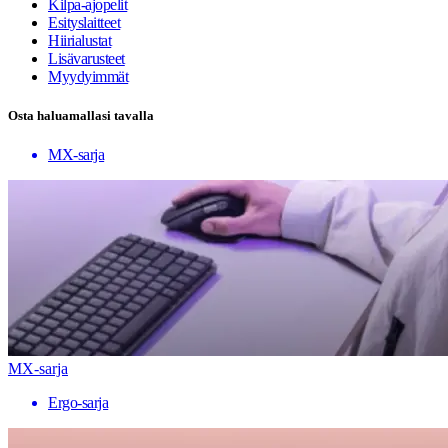
Kilpa-ajopelit
Esityslaitteet
Hiirialustat
Lisävarusteet
Myydyimmät
Osta haluamallasi tavalla
MX-sarja
MX-sarja
Ergo-sarja