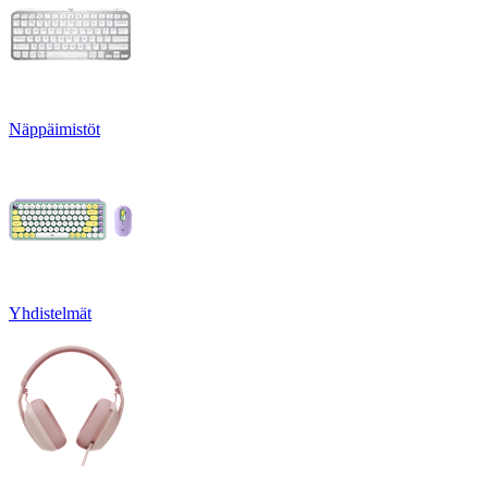
Näppäimistöt
Yhdistelmät