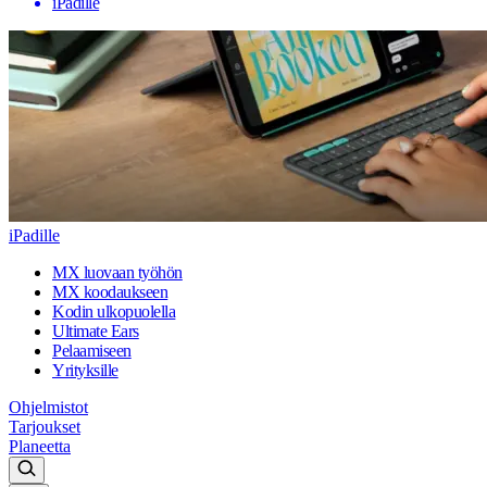
iPadille
iPadille
MX luovaan työhön
MX koodaukseen
Kodin ulkopuolella
Ultimate Ears
Pelaamiseen
Yrityksille
Ohjelmistot
Tarjoukset
Planeetta