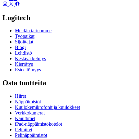
Logitech
Meidän tarinamme
Työpaikat
Sijoittajat
Blogi
Lehdistö
Kestävä kehitys
Kierrätys
Esteettömyys
Osta tuotteita
Hiiret
Näppäimistöt
Kuulokemikrofonit ja kuulokkeet
Verkkokamerat
Kaiuttimet
iPad-näppäimistökotelot
Pelihiiret
Pelinäppäimistöt