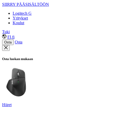
SIIRRY PÄÄSISÄLTÖÖN
Logitech G
Yritykset
Koulut
Tuki
FI,fi
Osta
Osta
Osta luokan mukaan
Hiiret