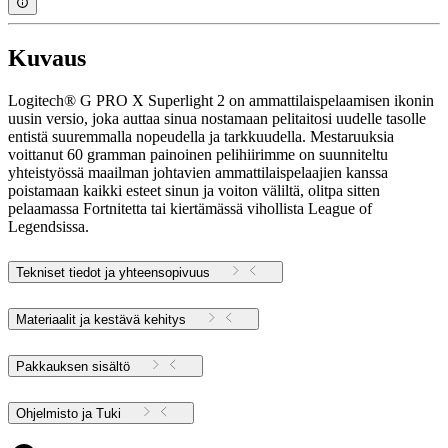
Kuvaus
Logitech® G PRO X Superlight 2 on ammattilaispelaamisen ikonin
uusin versio, joka auttaa sinua nostamaan pelitaitosi uudelle tasolle
entistä suuremmalla nopeudella ja tarkkuudella. Mestaruuksia
voittanut 60 gramman painoinen pelihiirimme on suunniteltu
yhteistyössä maailman johtavien ammattilaispelaajien kanssa
poistamaan kaikki esteet sinun ja voiton väliltä, olitpa sitten
pelaamassa Fortnitetta tai kiertämässä vihollista League of
Legendsissa.
Tekniset tiedot ja yhteensopivuus
Materiaalit ja kestävä kehitys
Pakkauksen sisältö
Ohjelmisto ja Tuki