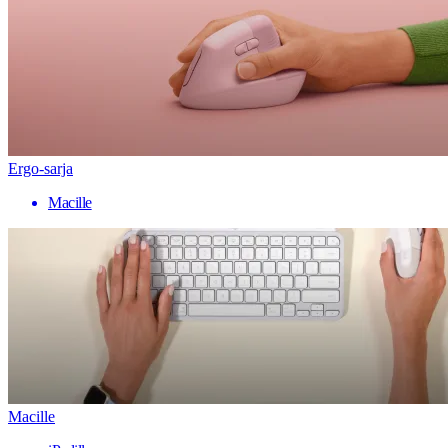
Ergo-sarja
Macille
Macille