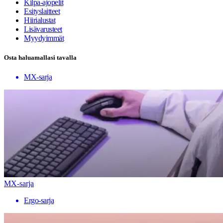
Kilpa-ajopelit
Esityslaitteet
Hiirialustat
Lisävarusteet
Myydyimmät
Osta haluamallasi tavalla
MX-sarja
MX-sarja
Ergo-sarja