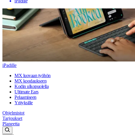
iPadille
iPadille
MX luovaan työhön
MX koodaukseen
Kodin ulkopuolella
Ultimate Ears
Pelaamiseen
Yrityksille
Ohjelmistot
Tarjoukset
Planeetta