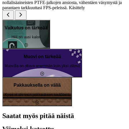
nollalisäaineisten PTFE-jalkojen ansiosta, vähentäen väsymystä ja
parantaen tarkkuuttasi FPS-peleissä. Käsittely
Vaikutus on tärkeää
Hiili on uusi kalori
Muovi on tärkeää
Muovilla on oltava enemmän kuin yksi elämä
Pakkauksella on väliä
Kyse ei ole vain pakkauksen sisällöstä
Saatat myös pitää näistä