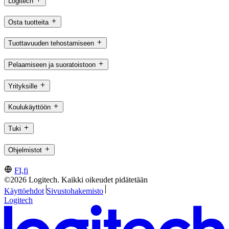
Logitech
Osta tuotteita
Tuottavuuden tehostamiseen
Pelaamiseen ja suoratoistoon
Yrityksille
Koulukäyttöön
Tuki
Ohjelmistot
FI,fi
©2026 Logitech. Kaikki oikeudet pidätetään
Käyttöehdot
Sivustohakemisto
Logitech