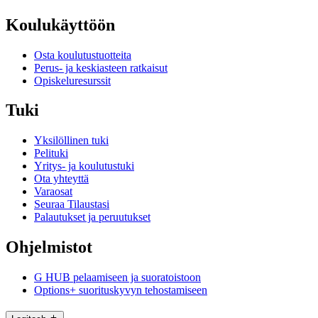
Koulukäyttöön
Osta koulutustuotteita
Perus- ja keskiasteen ratkaisut
Opiskeluresurssit
Tuki
Yksilöllinen tuki
Pelituki
Yritys- ja koulutustuki
Ota yhteyttä
Varaosat
Seuraa Tilaustasi
Palautukset ja peruutukset
Ohjelmistot
G HUB pelaamiseen ja suoratoistoon
Options+ suorituskyvyn tehostamiseen