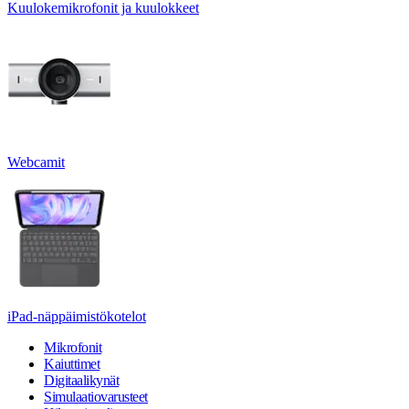
Kuulokemikrofonit ja kuulokkeet
Webcamit
iPad-näppäimistökotelot
Mikrofonit
Kaiuttimet
Digitaalikynät
Simulaatiovarusteet