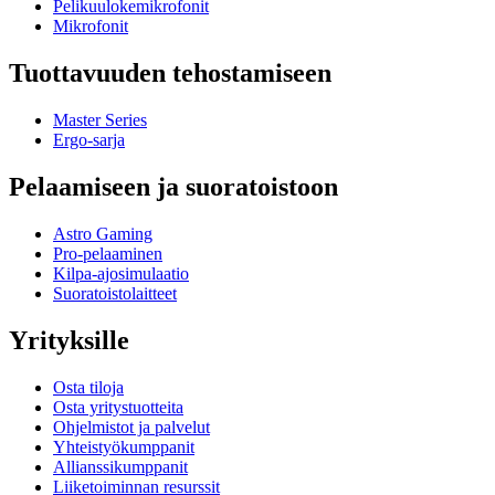
Pelikuulokemikrofonit
Mikrofonit
Tuottavuuden tehostamiseen
Master Series
Ergo-sarja
Pelaamiseen ja suoratoistoon
Astro Gaming
Pro-pelaaminen
Kilpa-ajosimulaatio
Suoratoistolaitteet
Yrityksille
Osta tiloja
Osta yritystuotteita
Ohjelmistot ja palvelut
Yhteistyökumppanit
Allianssikumppanit
Liiketoiminnan resurssit