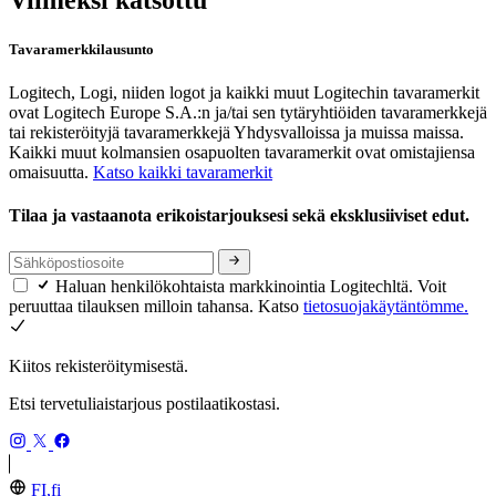
Viimeksi katsottu
Tavaramerkkilausunto
Logitech, Logi, niiden logot ja kaikki muut Logitechin tavaramerkit
ovat Logitech Europe S.A.:n ja/tai sen tytäryhtiöiden tavaramerkkejä
tai rekisteröityjä tavaramerkkejä Yhdysvalloissa ja muissa maissa.
Kaikki muut kolmansien osapuolten tavaramerkit ovat omistajiensa
omaisuutta.
Katso kaikki tavaramerkit
Tilaa ja vastaanota erikoistarjouksesi sekä eksklusiiviset edut.
Haluan henkilökohtaista markkinointia Logitechltä. Voit
peruuttaa tilauksen milloin tahansa. Katso
tietosuojakäytäntömme.
Kiitos rekisteröitymisestä.
Etsi tervetuliaistarjous postilaatikostasi.
FI,fi