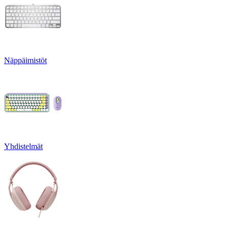
Näppäimistöt
Yhdistelmät