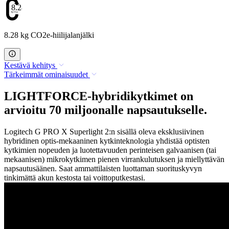
8.28
8.28 kg CO2e-hiilijalanjälki
Kestävä kehitys
Tärkeimmät ominaisuudet
LIGHTFORCE-hybridikytkimet on
arvioitu 70 miljoonalle napsautukselle.
Logitech G PRO X Superlight 2:n sisällä oleva eksklusiivinen
hybridinen optis-mekaaninen kytkinteknologia yhdistää optisten
kytkimien nopeuden ja luotettavuuden perinteisen galvaanisen (tai
mekaanisen) mikrokytkimen pienen virrankulutuksen ja miellyttävän
napsautusäänen. Saat ammattilaisten luottaman suorituskyvyn
tinkimättä akun kestosta tai voittoputkestasi.