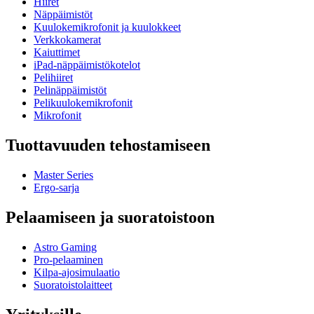
Hiiret
Näppäimistöt
Kuulokemikrofonit ja kuulokkeet
Verkkokamerat
Kaiuttimet
iPad-näppäimistökotelot
Pelihiiret
Pelinäppäimistöt
Pelikuulokemikrofonit
Mikrofonit
Tuottavuuden tehostamiseen
Master Series
Ergo-sarja
Pelaamiseen ja suoratoistoon
Astro Gaming
Pro-pelaaminen
Kilpa-ajosimulaatio
Suoratoistolaitteet