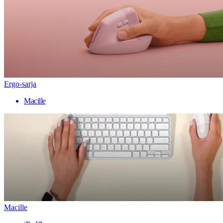
Ergo-sarja
Macille
Macille