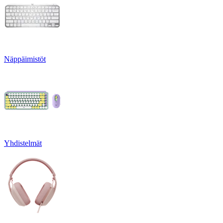
Näppäimistöt
Yhdistelmät