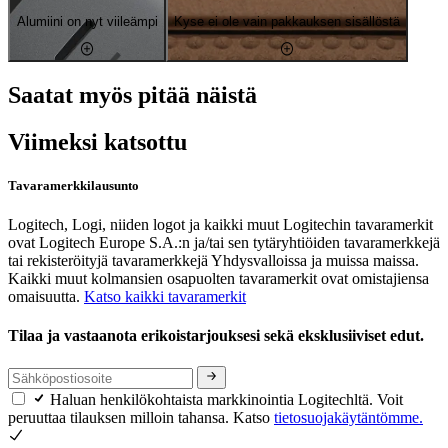
Alumiini on nyt viileämpi
Kyse ei ole vain pakkauksen sisällöstä
Saatat myös pitää näistä
Viimeksi katsottu
Tavaramerkkilausunto
Logitech, Logi, niiden logot ja kaikki muut Logitechin tavaramerkit
ovat Logitech Europe S.A.:n ja/tai sen tytäryhtiöiden tavaramerkkejä
tai rekisteröityjä tavaramerkkejä Yhdysvalloissa ja muissa maissa.
Kaikki muut kolmansien osapuolten tavaramerkit ovat omistajiensa
omaisuutta.
Katso kaikki tavaramerkit
Tilaa ja vastaanota erikoistarjouksesi sekä eksklusiiviset edut.
Haluan henkilökohtaista markkinointia Logitechltä. Voit
peruuttaa tilauksen milloin tahansa. Katso
tietosuojakäytäntömme.