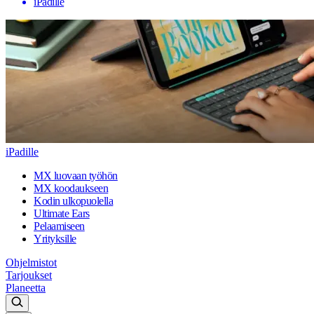
iPadille
iPadille
MX luovaan työhön
MX koodaukseen
Kodin ulkopuolella
Ultimate Ears
Pelaamiseen
Yrityksille
Ohjelmistot
Tarjoukset
Planeetta