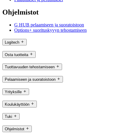
Ohjelmistot
G HUB pelaamiseen ja suoratoistoon
Options+ suorituskyvyn tehostamiseen
Logitech
Osta tuotteita
Tuottavuuden tehostamiseen
Pelaamiseen ja suoratoistoon
Yrityksille
Koulukäyttöön
Tuki
Ohjelmistot