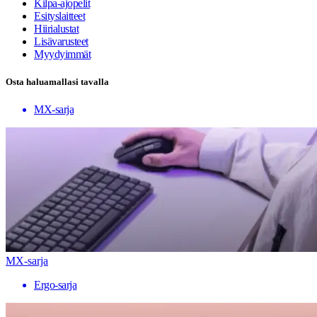
Kilpa-ajopelit
Esityslaitteet
Hiirialustat
Lisävarusteet
Myydyimmät
Osta haluamallasi tavalla
MX-sarja
MX-sarja
Ergo-sarja