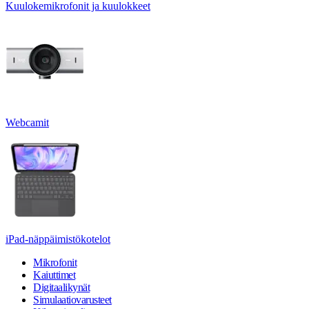
Kuulokemikrofonit ja kuulokkeet
Webcamit
iPad-näppäimistökotelot
Mikrofonit
Kaiuttimet
Digitaalikynät
Simulaatiovarusteet