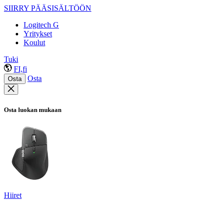
SIIRRY PÄÄSISÄLTÖÖN
Logitech G
Yritykset
Koulut
Tuki
FI,fi
Osta
Osta
Osta luokan mukaan
Hiiret