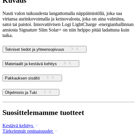
Kuvaus
Nauti valon taikuudesta langattomalla näppäimistöllä, joka saa
virtansa aurinkovoimalla ja keinovalosta, joka on aina valmiina,
satoi tai paistoi. Innovatiivisen Logi LightCharge -energianhallinnan
ansiosta Signature Slim Solar+ on niin helppo pitää ladattuna kuin
taika.
Tekniset tiedot ja yhteensopivuus
Materiaalit ja kestävä kehitys
Pakkauksen sisältö
Ohjelmisto ja Tuki
Suosittelemamme tuotteet
Kestävä kehitys
Tärkeimmät ominaisuudet