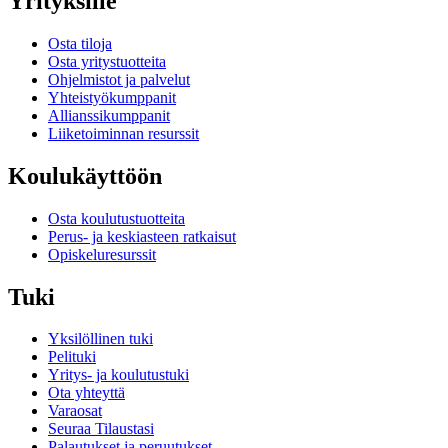
Yrityksille
Osta tiloja
Osta yritystuotteita
Ohjelmistot ja palvelut
Yhteistyökumppanit
Allianssikumppanit
Liiketoiminnan resurssit
Koulukäyttöön
Osta koulutustuotteita
Perus- ja keskiasteen ratkaisut
Opiskeluresurssit
Tuki
Yksilöllinen tuki
Pelituki
Yritys- ja koulutustuki
Ota yhteyttä
Varaosat
Seuraa Tilaustasi
Palautukset ja peruutukset