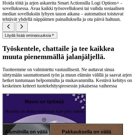
Hoida töitä ja arjen askareita Smart Actionsilla Logi Options+ -
sovelluksessa. Avaa kaikki työsovelluksesi tai vaihda sosiaalisen
median sovelluksiin lyhyen tauon aikana – automatisoi toistuvat
tehtävät yhdellä näppäimen painalluksella ja ota päivä haltuun.
Löydä lisää ominaisuuksia
Työskentele, chattaile ja tee kaikkea
muuta pienemmällä jalanjäljellä.
Tuotteemme on valmistettu vastuullisesti. Ne auttavat sinua
siirtymään saumattomasti työn ja muun elämän välillä ja saavat arjen
hetket tuntumaan helpommilta ja mukavammilta. Kestävä kehitys on
keskeinen kriteeri tuotekehitysprosessin jokaisessa vaiheessa
Muovi on tärkeää
Muovilla on oltava enemmän kuin yksi elämä
Alumiinilla on väliä
Pakkauksella on väliä