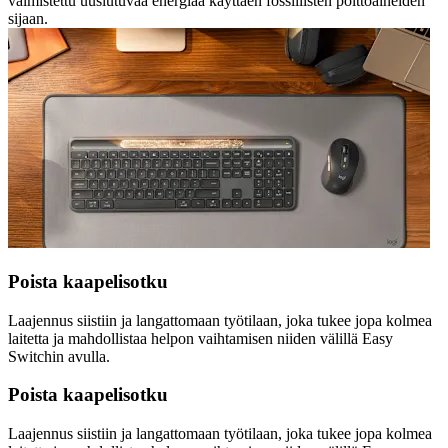
valmistettu uusiutuvaa energiaa käyttäen fossiilisten polttoaineiden
sijaan.
Poista kaapelisotku
Laajennus siistiin ja langattomaan työtilaan, joka tukee jopa kolmea
laitetta ja mahdollistaa helpon vaihtamisen niiden välillä Easy
Switchin avulla.
Poista kaapelisotku
Laajennus siistiin ja langattomaan työtilaan, joka tukee jopa kolmea