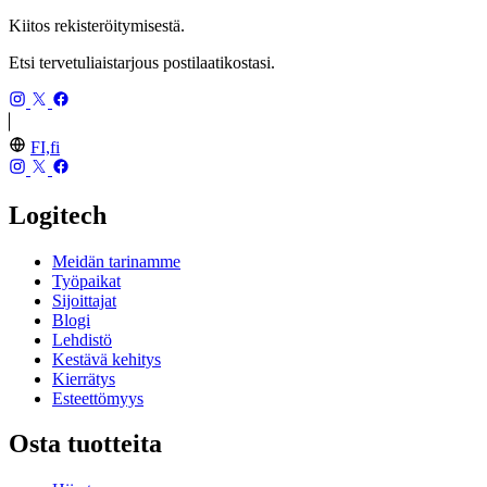
Kiitos rekisteröitymisestä.
Etsi tervetuliaistarjous postilaatikostasi.
FI,fi
Logitech
Meidän tarinamme
Työpaikat
Sijoittajat
Blogi
Lehdistö
Kestävä kehitys
Kierrätys
Esteettömyys
Osta tuotteita