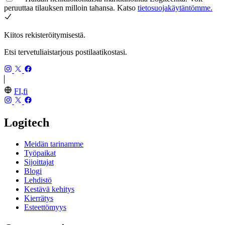
peruuttaa tilauksen milloin tahansa. Katso
tietosuojakäytäntömme.
Kiitos rekisteröitymisestä.
Etsi tervetuliaistarjous postilaatikostasi.
FI,fi
Logitech
Meidän tarinamme
Työpaikat
Sijoittajat
Blogi
Lehdistö
Kestävä kehitys
Kierrätys
Esteettömyys