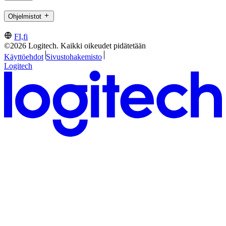
Ohjelmistot
FI,fi
©2026 Logitech. Kaikki oikeudet pidätetään
Käyttöehdot
Sivustohakemisto
Logitech