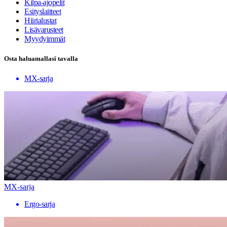
Kilpa-ajopelit
Esityslaitteet
Hiirialustat
Lisävarusteet
Myydyimmät
Osta haluamallasi tavalla
MX-sarja
MX-sarja
Ergo-sarja