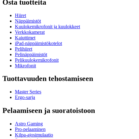
Osta tuotteita
Hiiret
Näppäimistöt
Kuulokemikrofonit ja kuulokkeet
Verkkokamerat
Kaiuttimet
iPad-näppäimistökotelot
Pelihiiret
Pelinäppäimistöt
Pelikuulokemikrofonit
Mikrofonit
Tuottavuuden tehostamiseen
Master Series
Ergo-sarja
Pelaamiseen ja suoratoistoon
Astro Gaming
Pro-pelaaminen
Kilpa-ajosimulaatio