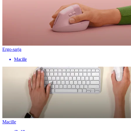
Ergo-sarja
Macille
Macille