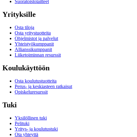
Suoratoistolaitteet
Yrityksille
Osta tiloja
Osta yritystuotteita
Ohjelmistot ja palvelut
Yhteistyökumppanit
Allianssikumppanit
Liiketoiminnan resurssit
Koulukäyttöön
Osta koulutustuotteita
Perus- ja keskiasteen ratkaisut
Opiskeluresurssit
Tuki
Yksilöllinen tuki
Pelituki
Yritys- ja koulutustuki
Ota yhteyttä