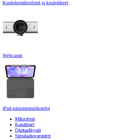
Kuulokemikrofonit ja kuulokkeet
Webcamit
iPad-näppäimistökotelot
Mikrofonit
Kaiuttimet
Digitaalikynät
Simulaatiovarusteet