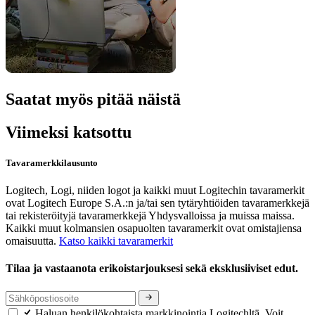
Saatat myös pitää näistä
Viimeksi katsottu
Tavaramerkkilausunto
Logitech, Logi, niiden logot ja kaikki muut Logitechin tavaramerkit
ovat Logitech Europe S.A.:n ja/tai sen tytäryhtiöiden tavaramerkkejä
tai rekisteröityjä tavaramerkkejä Yhdysvalloissa ja muissa maissa.
Kaikki muut kolmansien osapuolten tavaramerkit ovat omistajiensa
omaisuutta.
Katso kaikki tavaramerkit
Tilaa ja vastaanota erikoistarjouksesi sekä eksklusiiviset edut.
Haluan henkilökohtaista markkinointia Logitechltä. Voit