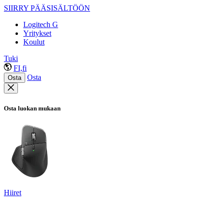
SIIRRY PÄÄSISÄLTÖÖN
Logitech G
Yritykset
Koulut
Tuki
FI,fi
Osta
Osta
Osta luokan mukaan
Hiiret