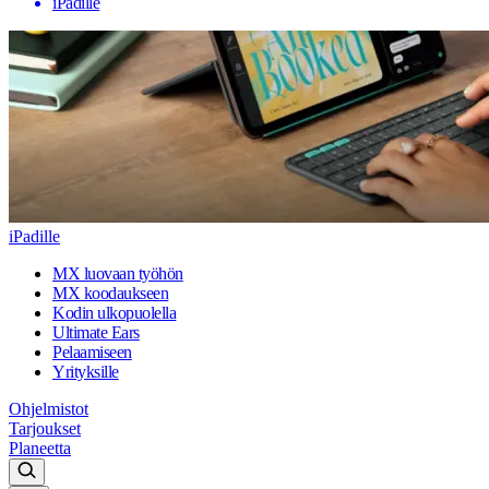
iPadille
iPadille
MX luovaan työhön
MX koodaukseen
Kodin ulkopuolella
Ultimate Ears
Pelaamiseen
Yrityksille
Ohjelmistot
Tarjoukset
Planeetta