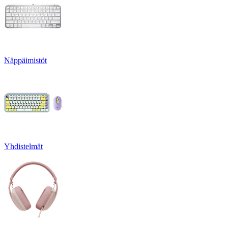
Näppäimistöt
Yhdistelmät