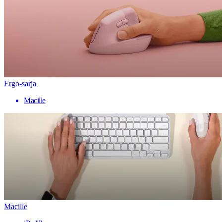
Ergo-sarja
Macille
Macille