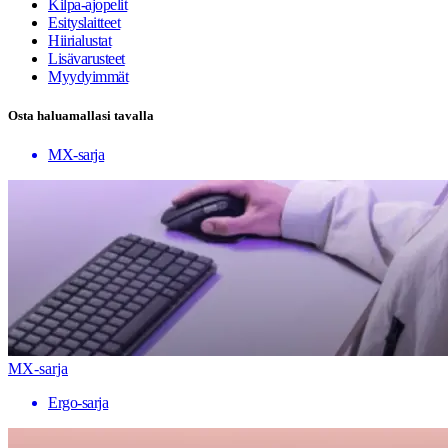
Kilpa-ajopelit
Esityslaitteet
Hiirialustat
Lisävarusteet
Myydyimmät
Osta haluamallasi tavalla
MX-sarja
MX-sarja
Ergo-sarja