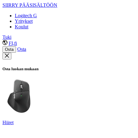
SIIRRY PÄÄSISÄLTÖÖN
Logitech G
Yritykset
Koulut
Tuki
FI,fi
Osta
Osta
Osta luokan mukaan
Hiiret