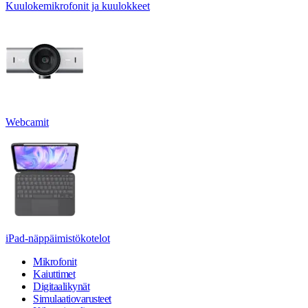
Kuulokemikrofonit ja kuulokkeet
Webcamit
iPad-näppäimistökotelot
Mikrofonit
Kaiuttimet
Digitaalikynät
Simulaatiovarusteet