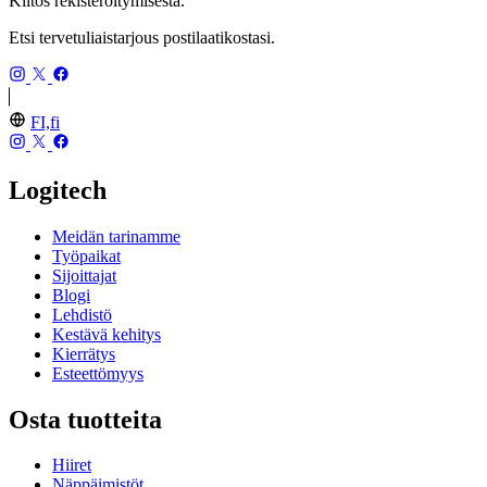
Kiitos rekisteröitymisestä.
Etsi tervetuliaistarjous postilaatikostasi.
FI,fi
Logitech
Meidän tarinamme
Työpaikat
Sijoittajat
Blogi
Lehdistö
Kestävä kehitys
Kierrätys
Esteettömyys
Osta tuotteita
Hiiret
Näppäimistöt