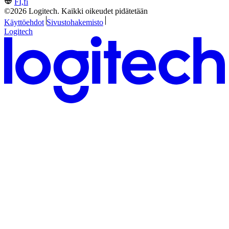
FI,fi
©2026 Logitech. Kaikki oikeudet pidätetään
Käyttöehdot
Sivustohakemisto
Logitech