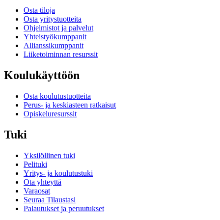
Osta tiloja
Osta yritystuotteita
Ohjelmistot ja palvelut
Yhteistyökumppanit
Allianssikumppanit
Liiketoiminnan resurssit
Koulukäyttöön
Osta koulutustuotteita
Perus- ja keskiasteen ratkaisut
Opiskeluresurssit
Tuki
Yksilöllinen tuki
Pelituki
Yritys- ja koulutustuki
Ota yhteyttä
Varaosat
Seuraa Tilaustasi
Palautukset ja peruutukset