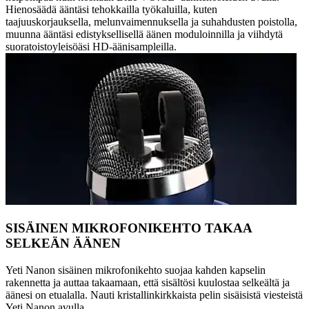
Hienosäädä ääntäsi tehokkailla työkaluilla, kuten
taajuuskorjauksella, melunvaimennuksella ja suhahdusten poistolla,
muunna ääntäsi edistyksellisellä äänen moduloinnilla ja viihdytä
suoratoistoyleisöäsi HD-äänisampleilla.
SISÄINEN MIKROFONIKEHTO TAKAA
SELKEÄN ÄÄNEN
Yeti Nanon sisäinen mikrofonikehto suojaa kahden kapselin
rakennetta ja auttaa takaamaan, että sisältösi kuulostaa selkeältä ja
äänesi on etualalla. Nauti kristallinkirkkaista pelin sisäisistä viesteistä
Yeti Nanon avulla.