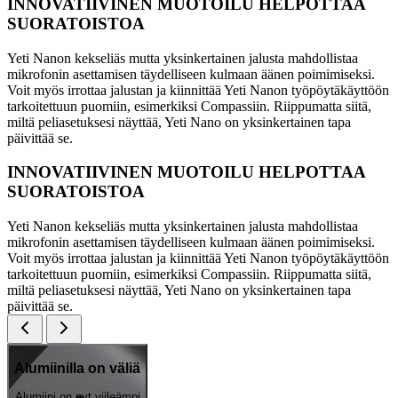
INNOVATIIVINEN MUOTOILU HELPOTTAA
SUORATOISTOA
Yeti Nanon kekseliäs mutta yksinkertainen jalusta mahdollistaa
mikrofonin asettamisen täydelliseen kulmaan äänen poimimiseksi.
Voit myös irrottaa jalustan ja kiinnittää Yeti Nanon työpöytäkäyttöön
tarkoitettuun puomiin, esimerkiksi Compassiin. Riippumatta siitä,
miltä peliasetuksesi näyttää, Yeti Nano on yksinkertainen tapa
päivittää se.
INNOVATIIVINEN MUOTOILU HELPOTTAA
SUORATOISTOA
Yeti Nanon kekseliäs mutta yksinkertainen jalusta mahdollistaa
mikrofonin asettamisen täydelliseen kulmaan äänen poimimiseksi.
Voit myös irrottaa jalustan ja kiinnittää Yeti Nanon työpöytäkäyttöön
tarkoitettuun puomiin, esimerkiksi Compassiin. Riippumatta siitä,
miltä peliasetuksesi näyttää, Yeti Nano on yksinkertainen tapa
päivittää se.
Alumiinilla on väliä
Alumiini on nyt viileämpi