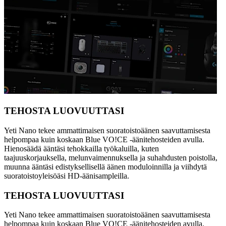
TEHOSTA LUOVUUTTASI
Yeti Nano tekee ammattimaisen suoratoistoäänen saavuttamisesta
helpompaa kuin koskaan Blue VO!CE -äänitehosteiden avulla.
Hienosäädä ääntäsi tehokkailla työkaluilla, kuten
taajuuskorjauksella, melunvaimennuksella ja suhahdusten poistolla,
muunna ääntäsi edistyksellisellä äänen moduloinnilla ja viihdytä
suoratoistoyleisöäsi HD-äänisampleilla.
TEHOSTA LUOVUUTTASI
Yeti Nano tekee ammattimaisen suoratoistoäänen saavuttamisesta
helpompaa kuin koskaan Blue VO!CE -äänitehosteiden avulla.