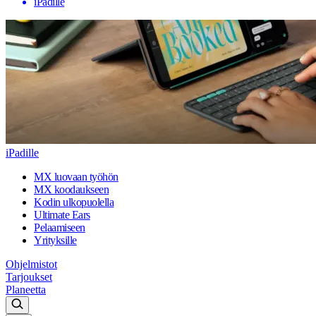
iPadille
iPadille
MX luovaan työhön
MX koodaukseen
Kodin ulkopuolella
Ultimate Ears
Pelaamiseen
Yrityksille
Ohjelmistot
Tarjoukset
Planeetta