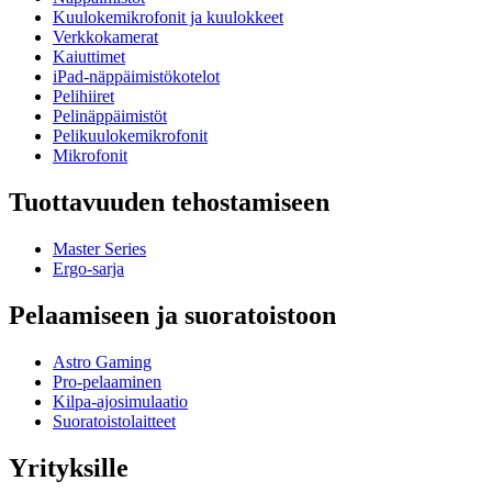
Kuulokemikrofonit ja kuulokkeet
Verkkokamerat
Kaiuttimet
iPad-näppäimistökotelot
Pelihiiret
Pelinäppäimistöt
Pelikuulokemikrofonit
Mikrofonit
Tuottavuuden tehostamiseen
Master Series
Ergo-sarja
Pelaamiseen ja suoratoistoon
Astro Gaming
Pro-pelaaminen
Kilpa-ajosimulaatio
Suoratoistolaitteet
Yrityksille