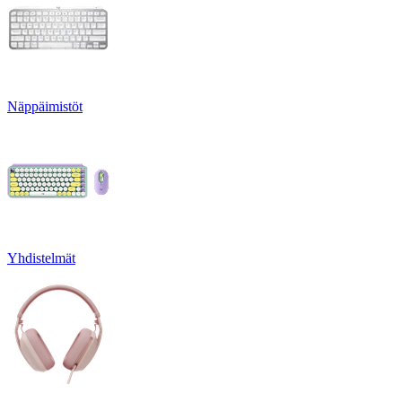
Näppäimistöt
Yhdistelmät