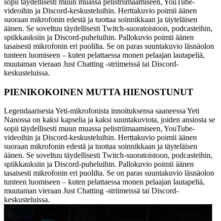
sopii täydellisesti muun muassa pelistriimaamiseen, YouTube-
videoihin ja Discord-keskusteluihin. Herttakuvio poimii äänen
suoraan mikrofonin edestä ja tuottaa soinnikkaan ja täyteläisen
äänen. Se soveltuu täydellisesti Twitch-suoratoistoon, podcasteihin,
spiikkauksiin ja Discord-puheluihin. Pallokuvio poimii äänen
tasaisesti mikrofonin eri puolilta. Se on paras suuntakuvio läsnäolon
tunteen luomiseen – kuten pelattaessa monen pelaajan lautapeliä,
muutaman vieraan Just Chatting -striimeissä tai Discord-
keskusteluissa.
PIENIKOKOINEN MUTTA HIENOSTUNUT
Legendaarisesta Yeti-mikrofonista innoituksensa saaneessa Yeti
Nanossa on kaksi kapselia ja kaksi suuntakuviota, joiden ansiosta se
sopii täydellisesti muun muassa pelistriimaamiseen, YouTube-
videoihin ja Discord-keskusteluihin. Herttakuvio poimii äänen
suoraan mikrofonin edestä ja tuottaa soinnikkaan ja täyteläisen
äänen. Se soveltuu täydellisesti Twitch-suoratoistoon, podcasteihin,
spiikkauksiin ja Discord-puheluihin. Pallokuvio poimii äänen
tasaisesti mikrofonin eri puolilta. Se on paras suuntakuvio läsnäolon
tunteen luomiseen – kuten pelattaessa monen pelaajan lautapeliä,
muutaman vieraan Just Chatting -striimeissä tai Discord-
keskusteluissa.