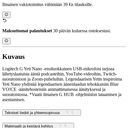
Ilmainen vakiotoimitus vähintään 39 €n tilauksille.
Maksuttomat palautukset
30 päivän kuluessa ostoksestasi.
Kuvaus
Logitech G Yeti Nano -ensiluokkainen USB-mikrofoni tarjoaa
lähetyslaatuista ääntä podcasteihin, YouTube-videoihin, Twitch-
suoratoistoon ja Zoom-puheluihin. Legendaarisen Yetin inspiroima
Yeti Nano yhdistää legendaarisen äänenlaadun tehokkaisiin Blue
VO!CE -äänitehosteisiin ammattimaisessa äänityksessä ja
suoratoistossa. *Vaatii ilmaisen G HUB -ohjelmiston lataamisen ja
asentamisen.
Tekniset tiedot ja yhteensopivuus
Materiaalit ja kestävä kehitys