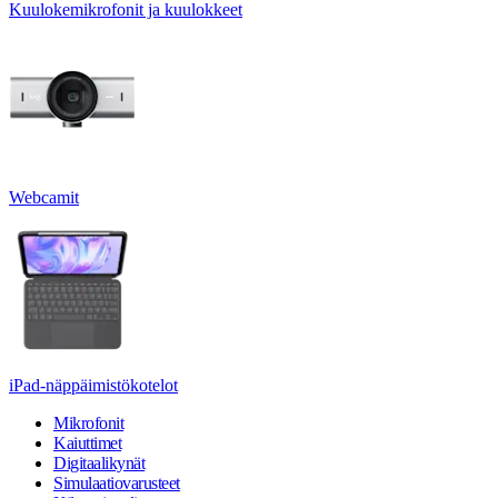
Kuulokemikrofonit ja kuulokkeet
Webcamit
iPad-näppäimistökotelot
Mikrofonit
Kaiuttimet
Digitaalikynät
Simulaatiovarusteet