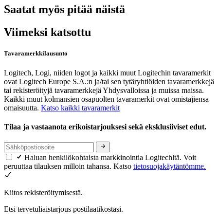
Saatat myös pitää näistä
Viimeksi katsottu
Tavaramerkkilausunto
Logitech, Logi, niiden logot ja kaikki muut Logitechin tavaramerkit
ovat Logitech Europe S.A.:n ja/tai sen tytäryhtiöiden tavaramerkkejä
tai rekisteröityjä tavaramerkkejä Yhdysvalloissa ja muissa maissa.
Kaikki muut kolmansien osapuolten tavaramerkit ovat omistajiensa
omaisuutta.
Katso kaikki tavaramerkit
Tilaa ja vastaanota erikoistarjouksesi sekä eksklusiiviset edut.
Haluan henkilökohtaista markkinointia Logitechltä. Voit
peruuttaa tilauksen milloin tahansa. Katso
tietosuojakäytäntömme.
Kiitos rekisteröitymisestä.
Etsi tervetuliaistarjous postilaatikostasi.