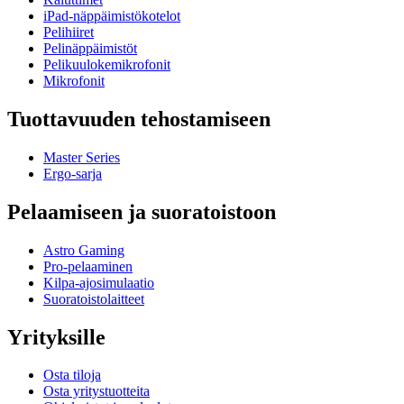
iPad-näppäimistökotelot
Pelihiiret
Pelinäppäimistöt
Pelikuulokemikrofonit
Mikrofonit
Tuottavuuden tehostamiseen
Master Series
Ergo-sarja
Pelaamiseen ja suoratoistoon
Astro Gaming
Pro-pelaaminen
Kilpa-ajosimulaatio
Suoratoistolaitteet
Yrityksille
Osta tiloja
Osta yritystuotteita