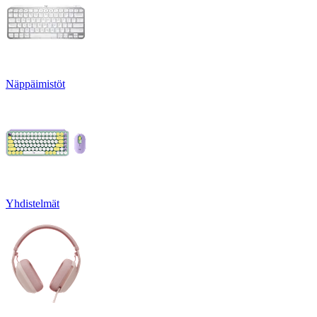
Näppäimistöt
Yhdistelmät