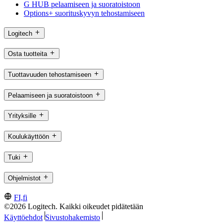
G HUB pelaamiseen ja suoratoistoon
Options+ suorituskyvyn tehostamiseen
Logitech
Osta tuotteita
Tuottavuuden tehostamiseen
Pelaamiseen ja suoratoistoon
Yrityksille
Koulukäyttöön
Tuki
Ohjelmistot
FI,fi
©2026 Logitech. Kaikki oikeudet pidätetään
Käyttöehdot
Sivustohakemisto