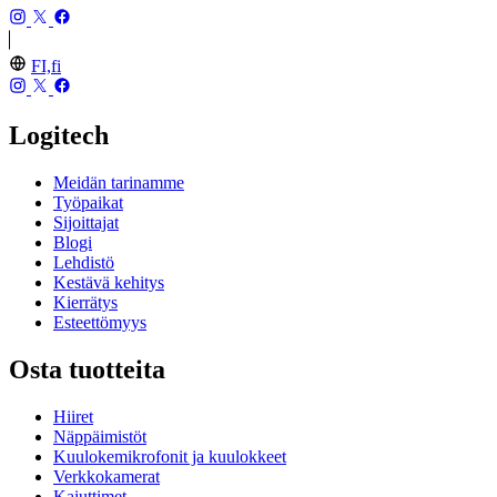
FI,fi
Logitech
Meidän tarinamme
Työpaikat
Sijoittajat
Blogi
Lehdistö
Kestävä kehitys
Kierrätys
Esteettömyys
Osta tuotteita
Hiiret
Näppäimistöt
Kuulokemikrofonit ja kuulokkeet
Verkkokamerat
Kaiuttimet