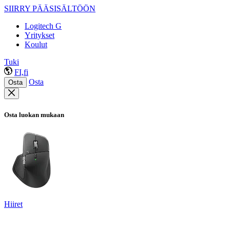
SIIRRY PÄÄSISÄLTÖÖN
Logitech G
Yritykset
Koulut
Tuki
FI,fi
Osta
Osta
Osta luokan mukaan
Hiiret