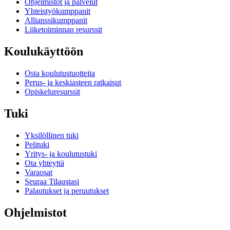
Ohjelmistot ja palvelut
Yhteistyökumppanit
Allianssikumppanit
Liiketoiminnan resurssit
Koulukäyttöön
Osta koulutustuotteita
Perus- ja keskiasteen ratkaisut
Opiskeluresurssit
Tuki
Yksilöllinen tuki
Pelituki
Yritys- ja koulutustuki
Ota yhteyttä
Varaosat
Seuraa Tilaustasi
Palautukset ja peruutukset
Ohjelmistot