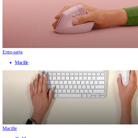
Ergo-sarja
Macille
Macille