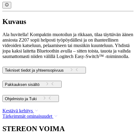
Kuvaus
Ala huvitella! Kompaktin muotoilun ja rikkaan, tilaa täyttävän äänen
ansiosta Z207 sopii helposti työpöydällesi ja on ihanteellinen
videoiden katseluun, pelaamiseen tai musiikin kuunteluun. Yhdistä
jopa kaksi laitetta Bluetoothin avulla – sitten toista, tauota ja vaihda
saumattomasti niiden välillä Logitech Easy-Switch™ -toiminnolla.
Tekniset tiedot ja yhteensopivuus
Pakkauksen sisältö
Ohjelmisto ja Tuki
Kestävä kehitys
Tärkeimmät ominaisuudet
STEREON VOIMA