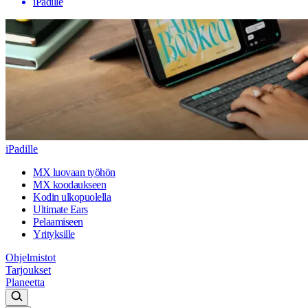
iPadille
iPadille
MX luovaan työhön
MX koodaukseen
Kodin ulkopuolella
Ultimate Ears
Pelaamiseen
Yrityksille
Ohjelmistot
Tarjoukset
Planeetta