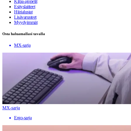
Kilpa-ajopelit
Esityslaitteet
Hiirialustat
Lisävarusteet
Myydyimmät
Osta haluamallasi tavalla
MX-sarja
MX-sarja
Ergo-sarja