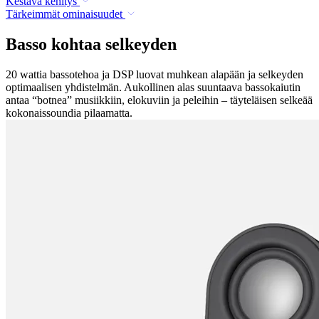
Kestävä kehitys
Tärkeimmät ominaisuudet
Basso kohtaa selkeyden
20 wattia bassotehoa ja DSP luovat muhkean alapään ja selkeyden
optimaalisen yhdistelmän. Aukollinen alas suuntaava bassokaiutin
antaa “botnea” musiikkiin, elokuviin ja peleihin – täyteläisen selkeää
kokonaissoundia pilaamatta.