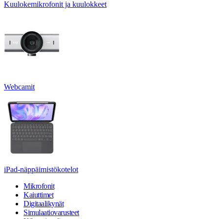
Kuulokemikrofonit ja kuulokkeet
Webcamit
iPad-näppäimistökotelot
Mikrofonit
Kaiuttimet
Digitaalikynät
Simulaatiovarusteet