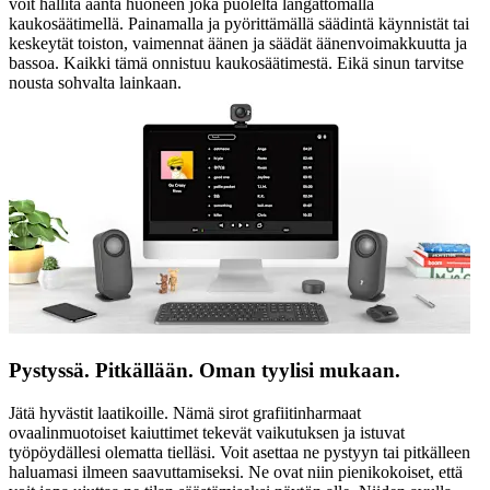
voit hallita ääntä huoneen joka puolelta langattomalla
kaukosäätimellä. Painamalla ja pyörittämällä säädintä käynnistät tai
keskeytät toiston, vaimennat äänen ja säädät äänenvoimakkuutta ja
bassoa. Kaikki tämä onnistuu kaukosäätimestä. Eikä sinun tarvitse
nousta sohvalta lainkaan.
Pystyssä. Pitkällään. Oman tyylisi mukaan.
Jätä hyvästit laatikoille. Nämä sirot grafiitinharmaat
ovaalinmuotoiset kaiuttimet tekevät vaikutuksen ja istuvat
työpöydällesi olematta tielläsi. Voit asettaa ne pystyyn tai pitkälleen
haluamasi ilmeen saavuttamiseksi. Ne ovat niin pienikokoiset, että