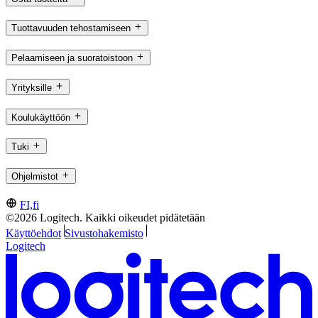
Tuottavuuden tehostamiseen
Pelaamiseen ja suoratoistoon
Yrityksille
Koulukäyttöön
Tuki
Ohjelmistot
FI,fi
©2026 Logitech. Kaikki oikeudet pidätetään
Käyttöehdot
Sivustohakemisto
Logitech