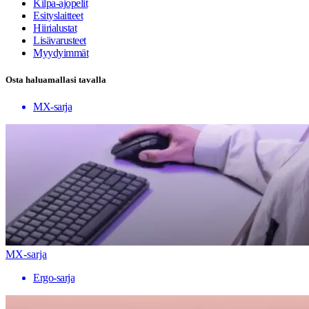
Kilpa-ajopelit
Esityslaitteet
Hiirialustat
Lisävarusteet
Myydyimmät
Osta haluamallasi tavalla
MX-sarja
MX-sarja
Ergo-sarja