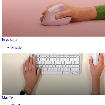
Ergo-sarja
Macille
Macille