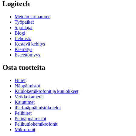
Logitech
Meidän tarinamme
Työpaikat
Sijoittajat
Blogi
Lehdistö
Kestävä kehitys
Kierrätys
Esteettömyys
Osta tuotteita
Hiiret
Näppäimistöt
Kuulokemikrofonit ja kuulokkeet
Verkkokamerat
Kaiuttimet
iPad-näppäimistökotelot
Pelihiiret
Pelinäppäimistöt
Pelikuulokemikrofonit
Mikrofonit