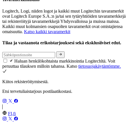
Logitech, Logi, niiden logot ja kaikki muut Logitechin tavaramerkit
ovat Logitech Europe S.A.:n ja/tai sen tytäryhtiöiden tavaramerkkejä
tai rekisteröityjä tavaramerkkejä Yhdysvalloissa ja muissa maissa.
Kaikki muut kolmansien osapuolten tavaramerkit ovat omistajiensa
omaisuutta.
Katso kaikki tavaramerkit
Tilaa ja vastaanota erikoistarjouksesi sekä eksklusiiviset edut.
Haluan henkilökohtaista markkinointia Logitechltä. Voit
peruuttaa tilauksen milloin tahansa. Katso
tietosuojakäytäntömme.
Kiitos rekisteröitymisestä.
Etsi tervetuliaistarjous postilaatikostasi.
FI,fi