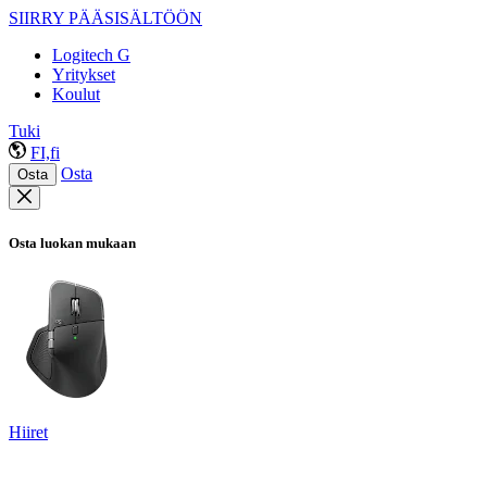
SIIRRY PÄÄSISÄLTÖÖN
Logitech G
Yritykset
Koulut
Tuki
FI,fi
Osta
Osta
Osta luokan mukaan
Hiiret