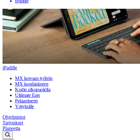
iPadille
iPadille
MX luovaan työhön
MX koodaukseen
Kodin ulkopuolella
Ultimate Ears
Pelaamiseen
Yrityksille
Ohjelmistot
Tarjoukset
Planeetta