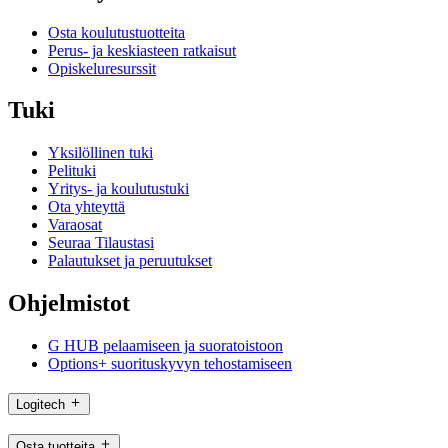
Osta koulutustuotteita
Perus- ja keskiasteen ratkaisut
Opiskeluresurssit
Tuki
Yksilöllinen tuki
Pelituki
Yritys- ja koulutustuki
Ota yhteyttä
Varaosat
Seuraa Tilaustasi
Palautukset ja peruutukset
Ohjelmistot
G HUB pelaamiseen ja suoratoistoon
Options+ suorituskyvyn tehostamiseen
Logitech
Osta tuotteita