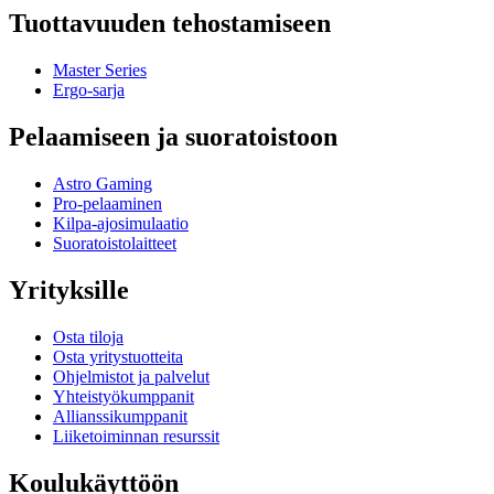
Tuottavuuden tehostamiseen
Master Series
Ergo-sarja
Pelaamiseen ja suoratoistoon
Astro Gaming
Pro-pelaaminen
Kilpa-ajosimulaatio
Suoratoistolaitteet
Yrityksille
Osta tiloja
Osta yritystuotteita
Ohjelmistot ja palvelut
Yhteistyökumppanit
Allianssikumppanit
Liiketoiminnan resurssit
Koulukäyttöön