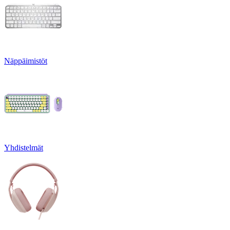
Näppäimistöt
Yhdistelmät