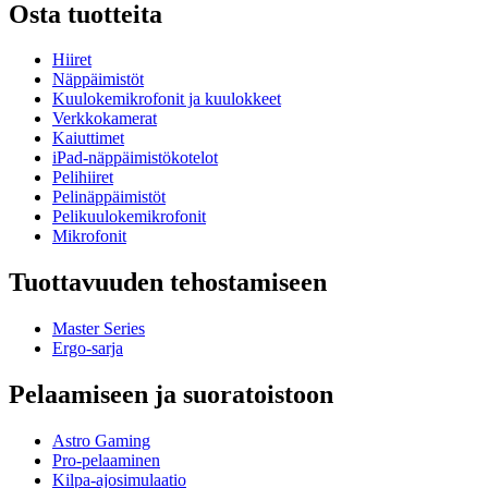
Osta tuotteita
Hiiret
Näppäimistöt
Kuulokemikrofonit ja kuulokkeet
Verkkokamerat
Kaiuttimet
iPad-näppäimistökotelot
Pelihiiret
Pelinäppäimistöt
Pelikuulokemikrofonit
Mikrofonit
Tuottavuuden tehostamiseen
Master Series
Ergo-sarja
Pelaamiseen ja suoratoistoon
Astro Gaming
Pro-pelaaminen
Kilpa-ajosimulaatio