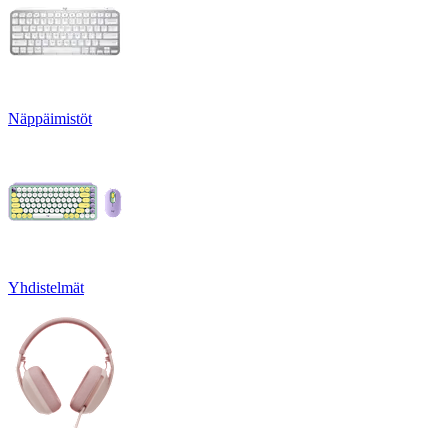
Näppäimistöt
Yhdistelmät