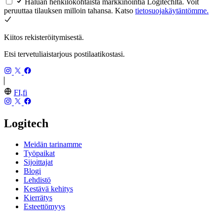
Haluan henkilökohtaista markkinointia Logitechltä. Voit
peruuttaa tilauksen milloin tahansa. Katso
tietosuojakäytäntömme.
Kiitos rekisteröitymisestä.
Etsi tervetuliaistarjous postilaatikostasi.
FI,fi
Logitech
Meidän tarinamme
Työpaikat
Sijoittajat
Blogi
Lehdistö
Kestävä kehitys
Kierrätys
Esteettömyys