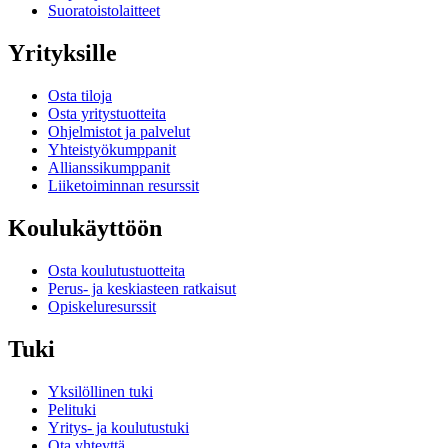
Suoratoistolaitteet
Yrityksille
Osta tiloja
Osta yritystuotteita
Ohjelmistot ja palvelut
Yhteistyökumppanit
Allianssikumppanit
Liiketoiminnan resurssit
Koulukäyttöön
Osta koulutustuotteita
Perus- ja keskiasteen ratkaisut
Opiskeluresurssit
Tuki
Yksilöllinen tuki
Pelituki
Yritys- ja koulutustuki
Ota yhteyttä