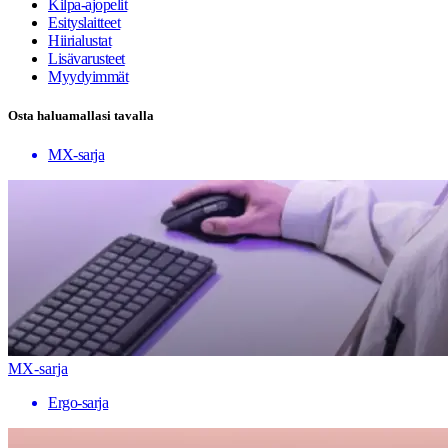
Kilpa-ajopelit
Esityslaitteet
Hiirialustat
Lisävarusteet
Myydyimmät
Osta haluamallasi tavalla
MX-sarja
MX-sarja
Ergo-sarja