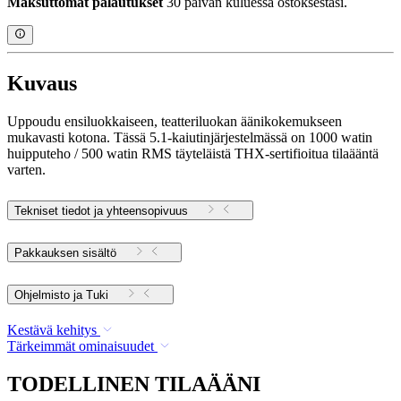
Maksuttomat palautukset
30 päivän kuluessa ostoksestasi.
Kuvaus
Uppoudu ensiluokkaiseen, teatteriluokan äänikokemukseen
mukavasti kotona. Tässä 5.1-kaiutinjärjestelmässä on 1000 watin
huipputeho / 500 watin RMS täyteläistä THX-sertifioitua tilaääntä
varten.
Tekniset tiedot ja yhteensopivuus
Pakkauksen sisältö
Ohjelmisto ja Tuki
Kestävä kehitys
Tärkeimmät ominaisuudet
TODELLINEN TILAÄÄNI