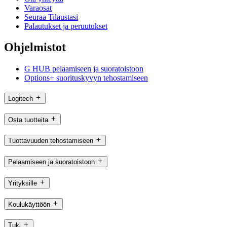
Varaosat
Seuraa Tilaustasi
Palautukset ja peruutukset
Ohjelmistot
G HUB pelaamiseen ja suoratoistoon
Options+ suorituskyvyn tehostamiseen
Logitech
Osta tuotteita
Tuottavuuden tehostamiseen
Pelaamiseen ja suoratoistoon
Yrityksille
Koulukäyttöön
Tuki