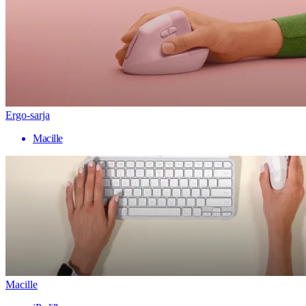
Ergo-sarja
Macille
Macille