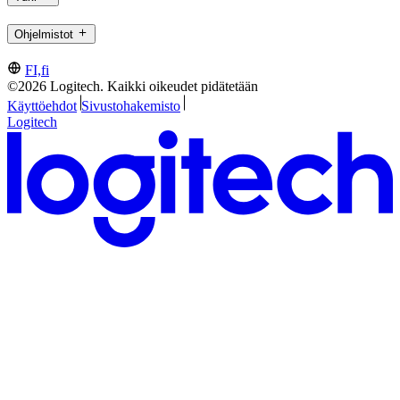
Ohjelmistot
FI,fi
©2026 Logitech. Kaikki oikeudet pidätetään
Käyttöehdot
Sivustohakemisto
Logitech