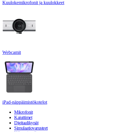
Kuulokemikrofonit ja kuulokkeet
Webcamit
iPad-näppäimistökotelot
Mikrofonit
Kaiuttimet
Digitaalikynät
Simulaatiovarusteet