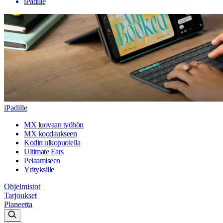
iPadille
iPadille
MX luovaan työhön
MX koodaukseen
Kodin ulkopuolella
Ultimate Ears
Pelaamiseen
Yrityksille
Ohjelmistot
Tarjoukset
Planeetta