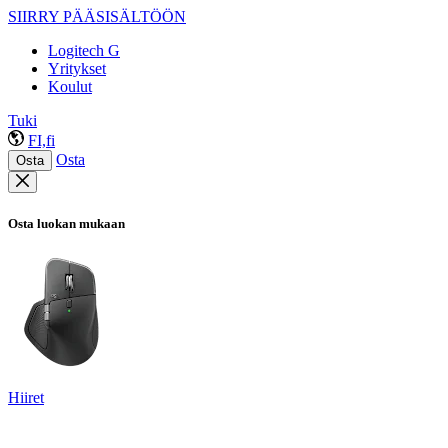
SIIRRY PÄÄSISÄLTÖÖN
Logitech G
Yritykset
Koulut
Tuki
FI,fi
Osta
Osta
Osta luokan mukaan
Hiiret