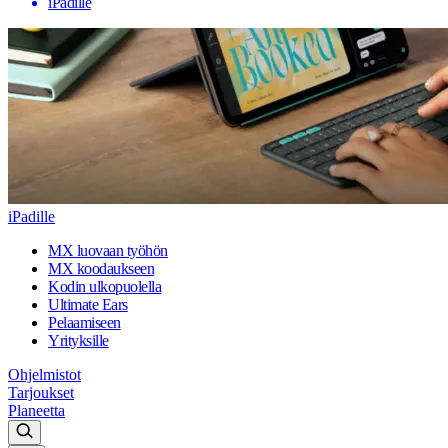
iPadille
iPadille
MX luovaan työhön
MX koodaukseen
Kodin ulkopuolella
Ultimate Ears
Pelaamiseen
Yrityksille
Ohjelmistot
Tarjoukset
Planeetta