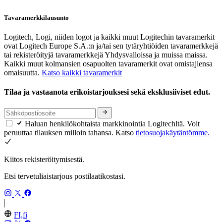
Tavaramerkkilausunto
Logitech, Logi, niiden logot ja kaikki muut Logitechin tavaramerkit
ovat Logitech Europe S.A.:n ja/tai sen tytäryhtiöiden tavaramerkkejä
tai rekisteröityjä tavaramerkkejä Yhdysvalloissa ja muissa maissa.
Kaikki muut kolmansien osapuolten tavaramerkit ovat omistajiensa
omaisuutta.
Katso kaikki tavaramerkit
Tilaa ja vastaanota erikoistarjouksesi sekä eksklusiiviset edut.
Haluan henkilökohtaista markkinointia Logitechltä. Voit
peruuttaa tilauksen milloin tahansa. Katso
tietosuojakäytäntömme.
Kiitos rekisteröitymisestä.
Etsi tervetuliaistarjous postilaatikostasi.
FI,fi