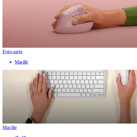
Ergo-sarja
Macille
Macille