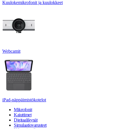
Kuulokemikrofonit ja kuulokkeet
Webcamit
iPad-näppäimistökotelot
Mikrofonit
Kaiuttimet
Digitaalikynät
Simulaatiovarusteet