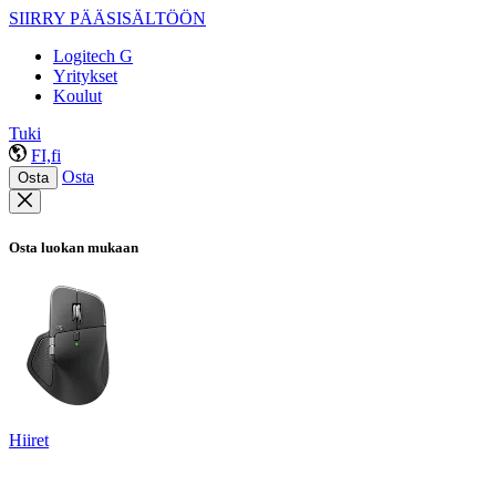
SIIRRY PÄÄSISÄLTÖÖN
Logitech G
Yritykset
Koulut
Tuki
FI,fi
Osta
Osta
Osta luokan mukaan
Hiiret