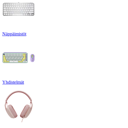
Näppäimistöt
Yhdistelmät