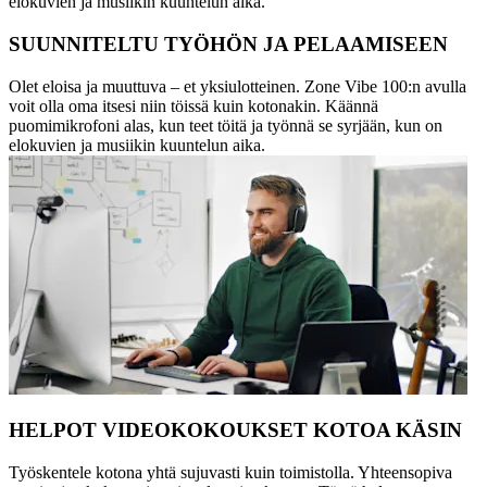
elokuvien ja musiikin kuuntelun aika.
SUUNNITELTU TYÖHÖN JA PELAAMISEEN
Olet eloisa ja muuttuva – et yksiulotteinen. Zone Vibe 100:n avulla
voit olla oma itsesi niin töissä kuin kotonakin. Käännä
puomimikrofoni alas, kun teet töitä ja työnnä se syrjään, kun on
elokuvien ja musiikin kuuntelun aika.
HELPOT VIDEOKOKOUKSET KOTOA KÄSIN
Työskentele kotona yhtä sujuvasti kuin toimistolla. Yhteensopiva