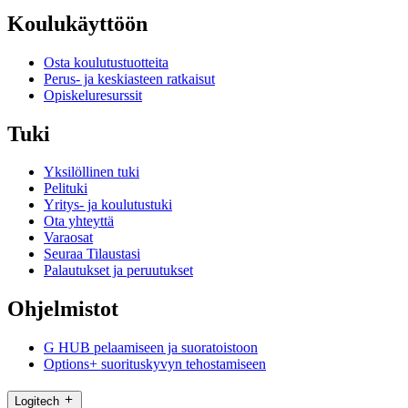
Koulukäyttöön
Osta koulutustuotteita
Perus- ja keskiasteen ratkaisut
Opiskeluresurssit
Tuki
Yksilöllinen tuki
Pelituki
Yritys- ja koulutustuki
Ota yhteyttä
Varaosat
Seuraa Tilaustasi
Palautukset ja peruutukset
Ohjelmistot
G HUB pelaamiseen ja suoratoistoon
Options+ suorituskyvyn tehostamiseen
Logitech