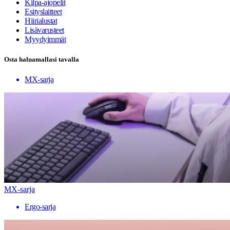
Kilpa-ajopelit
Esityslaitteet
Hiirialustat
Lisävarusteet
Myydyimmät
Osta haluamallasi tavalla
MX-sarja
MX-sarja
Ergo-sarja