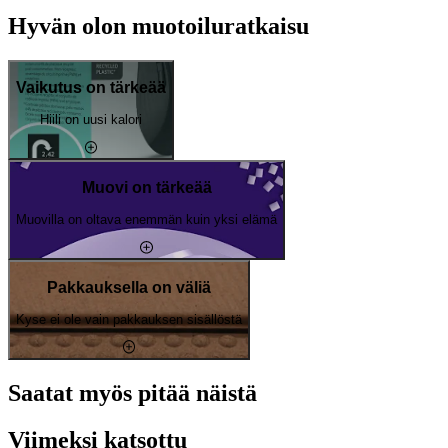
Hyvän olon muotoiluratkaisu
Vaikutus on tärkeää
Hiili on uusi kalori
Muovi on tärkeää
Muovilla on oltava enemmän kuin yksi elämä
Pakkauksella on väliä
Kyse ei ole vain pakkauksen sisällöstä
Saatat myös pitää näistä
Viimeksi katsottu