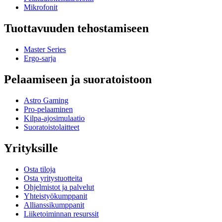
Mikrofonit
Tuottavuuden tehostamiseen
Master Series
Ergo-sarja
Pelaamiseen ja suoratoistoon
Astro Gaming
Pro-pelaaminen
Kilpa-ajosimulaatio
Suoratoistolaitteet
Yrityksille
Osta tiloja
Osta yritystuotteita
Ohjelmistot ja palvelut
Yhteistyökumppanit
Allianssikumppanit
Liiketoiminnan resurssit