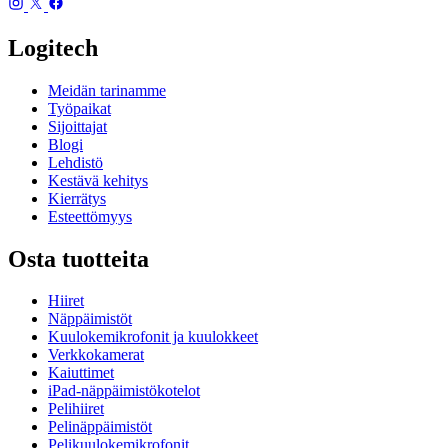
Logitech
Meidän tarinamme
Työpaikat
Sijoittajat
Blogi
Lehdistö
Kestävä kehitys
Kierrätys
Esteettömyys
Osta tuotteita
Hiiret
Näppäimistöt
Kuulokemikrofonit ja kuulokkeet
Verkkokamerat
Kaiuttimet
iPad-näppäimistökotelot
Pelihiiret
Pelinäppäimistöt
Pelikuulokemikrofonit