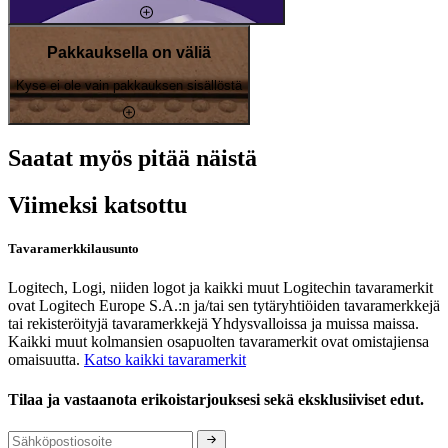
Pakkauksella on väliä
Kyse ei ole vain pakkauksen sisällöstä
Saatat myös pitää näistä
Viimeksi katsottu
Tavaramerkkilausunto
Logitech, Logi, niiden logot ja kaikki muut Logitechin tavaramerkit
ovat Logitech Europe S.A.:n ja/tai sen tytäryhtiöiden tavaramerkkejä
tai rekisteröityjä tavaramerkkejä Yhdysvalloissa ja muissa maissa.
Kaikki muut kolmansien osapuolten tavaramerkit ovat omistajiensa
omaisuutta.
Katso kaikki tavaramerkit
Tilaa ja vastaanota erikoistarjouksesi sekä eksklusiiviset edut.