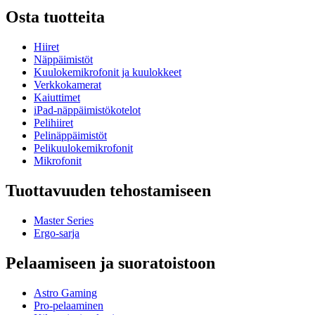
Osta tuotteita
Hiiret
Näppäimistöt
Kuulokemikrofonit ja kuulokkeet
Verkkokamerat
Kaiuttimet
iPad-näppäimistökotelot
Pelihiiret
Pelinäppäimistöt
Pelikuulokemikrofonit
Mikrofonit
Tuottavuuden tehostamiseen
Master Series
Ergo-sarja
Pelaamiseen ja suoratoistoon
Astro Gaming
Pro-pelaaminen