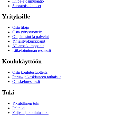
Kilpa-ajosimulaatio
Suoratoistolaitteet
Yrityksille
Osta tiloja
Osta yritystuotteita
Ohjelmistot ja palvelut
Yhteistyökumppanit
Allianssikumppanit
Liiketoiminnan resurssit
Koulukäyttöön
Osta koulutustuotteita
Perus- ja keskiasteen ratkaisut
Opiskeluresurssit
Tuki
Yksilöllinen tuki
Pelituki
Yritys- ja koulutustuki