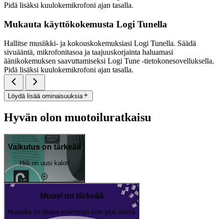
Pidä lisäksi kuulokemikrofoni ajan tasalla.
Mukauta käyttökokemusta Logi Tunella
Hallitse musiikki- ja kokouskokemuksiasi Logi Tunella. Säädä
sivuääntä, mikrofonitasoa ja taajuuskorjainta haluamasi
äänikokemuksen saavuttamiseksi Logi Tune -tietokonesovelluksella.
Pidä lisäksi kuulokemikrofoni ajan tasalla.
Löydä lisää ominaisuuksia
Hyvän olon muotoiluratkaisu
Vaikutus on tärkeää
Hiili on uusi kalori
Muovi on tärkeää
Muovilla on oltava enemmän kuin yksi elämä