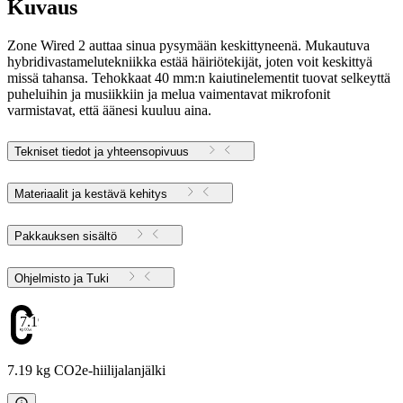
Kuvaus
Zone Wired 2 auttaa sinua pysymään keskittyneenä. Mukautuva
hybridivastamelutekniikka estää häiriötekijät, joten voit keskittyä
missä tahansa. Tehokkaat 40 mm:n kaiutinelementit tuovat selkeyttä
puheluihin ja musiikkiin ja melua vaimentavat mikrofonit
varmistavat, että äänesi kuuluu aina.
Tekniset tiedot ja yhteensopivuus
Materiaalit ja kestävä kehitys
Pakkauksen sisältö
Ohjelmisto ja Tuki
7.19
7.19 kg CO2e-hiilijalanjälki