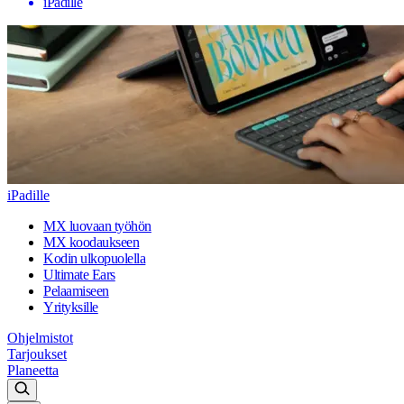
iPadille
iPadille
MX luovaan työhön
MX koodaukseen
Kodin ulkopuolella
Ultimate Ears
Pelaamiseen
Yrityksille
Ohjelmistot
Tarjoukset
Planeetta