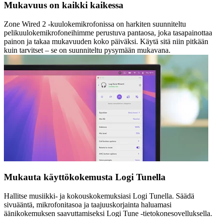
Mukavuus on kaikki kaikessa
Zone Wired 2 -kuulokemikrofonissa on harkiten suunniteltu
pelikuulokemikrofoneihimme perustuva pantaosa, joka tasapainottaa
painon ja takaa mukavuuden koko päiväksi. Käytä sitä niin pitkään
kuin tarvitset – se on suunniteltu pysymään mukavana.
Mukauta käyttökokemusta Logi Tunella
Hallitse musiikki- ja kokouskokemuksiasi Logi Tunella. Säädä
sivuääntä, mikrofonitasoa ja taajuuskorjainta haluamasi
äänikokemuksen saavuttamiseksi Logi Tune -tietokonesovelluksella.