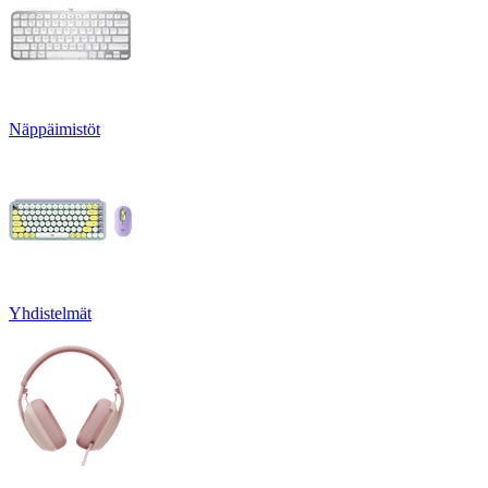
Näppäimistöt
Yhdistelmät