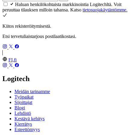
Haluan henkilökohtaista markkinointia Logitechltä. Voit
peruuttaa tilauksen milloin tahansa. Katso
tietosuojakäytäntömme.
Kiitos rekisteröitymisestä.
Etsi tervetuliaistarjous postilaatikostasi.
FI,fi
Logitech
Meidän tarinamme
Työpaikat
Sijoittajat
Blogi
Lehdistö
Kestävä kehitys
Kierrätys
Esteettömyys