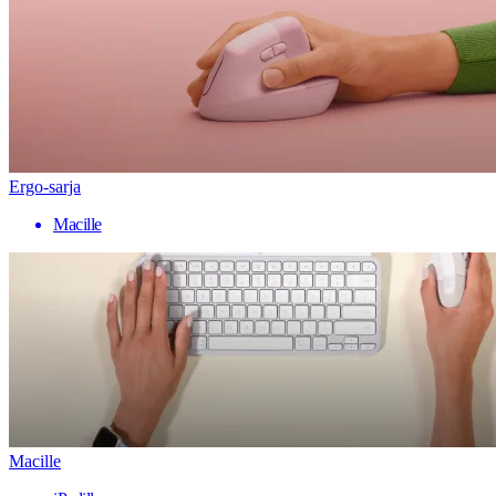
Ergo-sarja
Macille
Macille