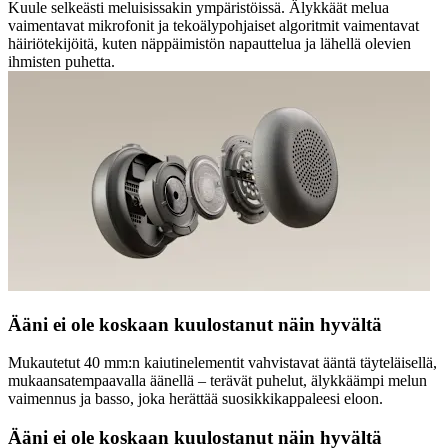
Kuule selkeästi meluisissakin ympäristöissä. Älykkäät melua
vaimentavat mikrofonit ja tekoälypohjaiset algoritmit vaimentavat
häiriötekijöitä, kuten näppäimistön napauttelua ja lähellä olevien
ihmisten puhetta.
Ääni ei ole koskaan kuulostanut näin hyvältä
Mukautetut 40 mm:n kaiutinelementit vahvistavat ääntä täyteläisellä,
mukaansatempaavalla äänellä – terävät puhelut, älykkäämpi melun
vaimennus ja basso, joka herättää suosikkikappaleesi eloon.
Ääni ei ole koskaan kuulostanut näin hyvältä