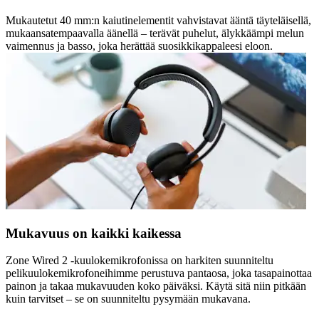
Mukautetut 40 mm:n kaiutinelementit vahvistavat ääntä täyteläisellä,
mukaansatempaavalla äänellä – terävät puhelut, älykkäämpi melun
vaimennus ja basso, joka herättää suosikkikappaleesi eloon.
Mukavuus on kaikki kaikessa
Zone Wired 2 -kuulokemikrofonissa on harkiten suunniteltu
pelikuulokemikrofoneihimme perustuva pantaosa, joka tasapainottaa
painon ja takaa mukavuuden koko päiväksi. Käytä sitä niin pitkään
kuin tarvitset – se on suunniteltu pysymään mukavana.