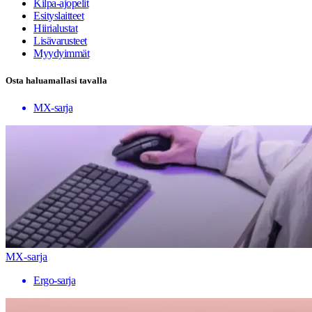
Kilpa-ajopelit
Esityslaitteet
Hiirialustat
Lisävarusteet
Myydyimmät
Osta haluamallasi tavalla
MX-sarja
MX-sarja
Ergo-sarja