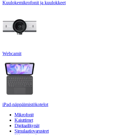
Kuulokemikrofonit ja kuulokkeet
Webcamit
iPad-näppäimistökotelot
Mikrofonit
Kaiuttimet
Digitaalikynät
Simulaatiovarusteet