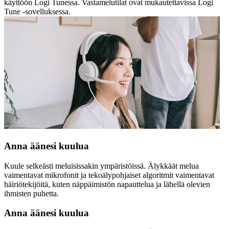
käyttöön Logi Tunessa. Vastamelutilat ovat mukautettavissa Logi
Tune -sovelluksessa.
Anna äänesi kuulua
Kuule selkeästi meluisissakin ympäristöissä. Älykkäät melua
vaimentavat mikrofonit ja tekoälypohjaiset algoritmit vaimentavat
häiriötekijöitä, kuten näppäimistön napauttelua ja lähellä olevien
ihmisten puhetta.
Anna äänesi kuulua