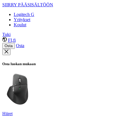
SIIRRY PÄÄSISÄLTÖÖN
Logitech G
Yritykset
Koulut
Tuki
FI,fi
Osta
Osta
Osta luokan mukaan
Hiiret