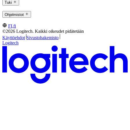
Tuki
Ohjelmistot
FI,fi
©2026 Logitech. Kaikki oikeudet pidätetään
Käyttöehdot
Sivustohakemisto
Logitech