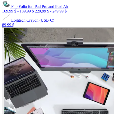
Flip Folio for iPad Pro and iPad Air
169,99 $
-
189,99 $
229,99 $
-
249,99 $
Logitech Crayon (USB-C)
89,99 $