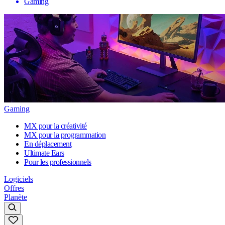
Gaming
Gaming
MX pour la créativité
MX pour la programmation
En déplacement
Ultimate Ears
Pour les professionnels
Logiciels
Offres
Planète