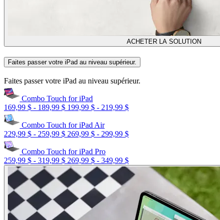
ACHETER LA SOLUTION
Faites passer votre iPad au niveau supérieur.
Faites passer votre iPad au niveau supérieur.
Combo Touch for iPad
169,99 $
-
189,99 $
199,99 $
-
219,99 $
Combo Touch for iPad Air
229,99 $
-
259,99 $
269,99 $
-
299,99 $
Combo Touch for iPad Pro
259,99 $
-
319,99 $
269,99 $
-
349,99 $