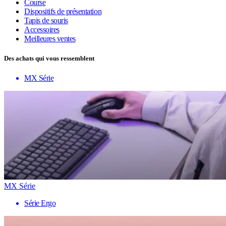
Course
Dispositifs de présentation
Tapis de souris
Accessoires
Meilleures ventes
Des achats qui vous ressemblent
MX Série
MX Série
Série Ergo