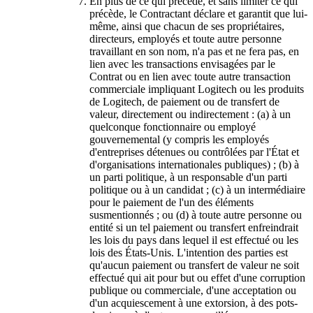
En plus de ce qui précède, et sans limiter ce qui
précède, le Contractant déclare et garantit que lui-
même, ainsi que chacun de ses propriétaires,
directeurs, employés et toute autre personne
travaillant en son nom, n'a pas et ne fera pas, en
lien avec les transactions envisagées par le
Contrat ou en lien avec toute autre transaction
commerciale impliquant Logitech ou les produits
de Logitech, de paiement ou de transfert de
valeur, directement ou indirectement : (a) à un
quelconque fonctionnaire ou employé
gouvernemental (y compris les employés
d'entreprises détenues ou contrôlées par l'État et
d'organisations internationales publiques) ; (b) à
un parti politique, à un responsable d'un parti
politique ou à un candidat ; (c) à un intermédiaire
pour le paiement de l'un des éléments
susmentionnés ; ou (d) à toute autre personne ou
entité si un tel paiement ou transfert enfreindrait
les lois du pays dans lequel il est effectué ou les
lois des États-Unis. L'intention des parties est
qu'aucun paiement ou transfert de valeur ne soit
effectué qui ait pour but ou effet d'une corruption
publique ou commerciale, d'une acceptation ou
d'un acquiescement à une extorsion, à des pots-