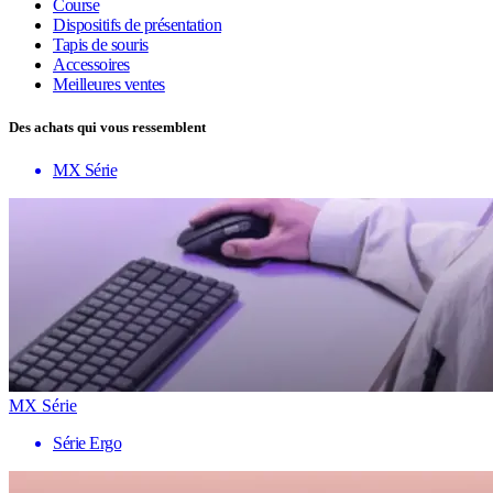
Course
Dispositifs de présentation
Tapis de souris
Accessoires
Meilleures ventes
Des achats qui vous ressemblent
MX Série
MX Série
Série Ergo