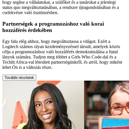
hogy segítse a vállalatokat, a szülőket és a tanárokat a jelenlegi
status quo megváltoztatásában, a rendszer újragondolásában és a
cselekvésre való ösztönzésben.
Partnerségek a programozáshoz való korai
hozzáférés érdekében
Egy falu elég ahhoz, hogy megváltoztassa a világot. Ezért a
Logitech számos olyan kezdeményezéssel társult, amelyek közös
célja a programozáshoz való hozzáférés demokratizálása a fiatal
lányok számára. Tudjon meg többet a Girls Who Code-dal és a
Techlit Africa-val létesített partnerségünkről, és arról, hogy miként
lehet Ön is a változás része.
További részletek