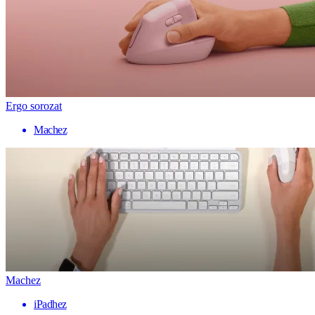
Ergo sorozat
Machez
Machez
iPadhez