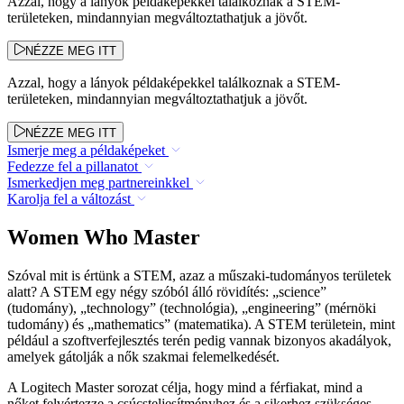
Azzal, hogy a lányok példaképekkel találkoznak a STEM-
területeken, mindannyian megváltoztathatjuk a jövőt.
NÉZZE MEG ITT
Azzal, hogy a lányok példaképekkel találkoznak a STEM-
területeken, mindannyian megváltoztathatjuk a jövőt.
NÉZZE MEG ITT
Ismerje meg a példaképeket
Fedezze fel a pillanatot
Ismerkedjen meg partnereinkkel
Karolja fel a változást
Women Who Master
Szóval mit is értünk a STEM, azaz a műszaki-tudományos területek
alatt? A STEM egy négy szóból álló rövidítés: „science”
(tudomány), „technology” (technológia), „engineering” (mérnöki
tudomány) és „mathematics” (matematika). A STEM területein, mint
például a szoftverfejlesztés terén pedig vannak bizonyos akadályok,
amelyek gátolják a nők szakmai felemelkedését.
A Logitech Master sorozat célja, hogy mind a férfiakat, mind a
nőket felvértezze a csúcsteljesítményhez és a sikerhez szükséges