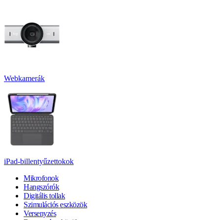
Webkamerák
iPad-billentyűzettokok
Mikrofonok
Hangszórók
Digitális tollak
Szimulációs eszközök
Versenyzés