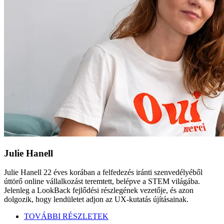
Julie Hanell
Julie Hanell 22 éves korában a felfedezés iránti szenvedélyéből
úttörő online vállalkozást teremtett, belépve a STEM világába.
Jelenleg a LookBack fejlődési részlegének vezetője, és azon
dolgozik, hogy lendületet adjon az UX-kutatás újításainak.
TOVÁBBI RÉSZLETEK