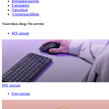
Bemutatóeszközök
Egéralátétek
Tartozékok
A legnépszerűbbek
Vásároljon, ahogy Ön szeretne
MX sorozat
MX sorozat
Ergo sorozat