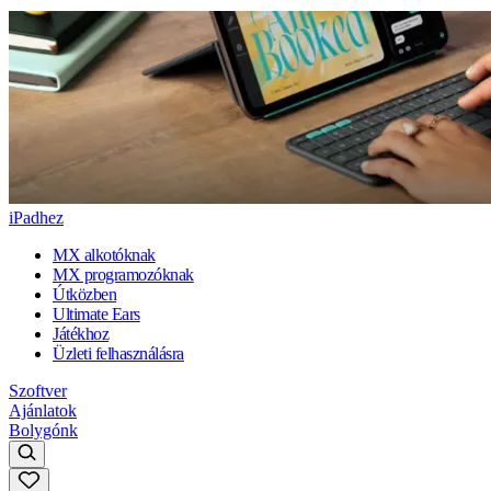
iPadhez
MX alkotóknak
MX programozóknak
Útközben
Ultimate Ears
Játékhoz
Üzleti felhasználásra
Szoftver
Ajánlatok
Bolygónk