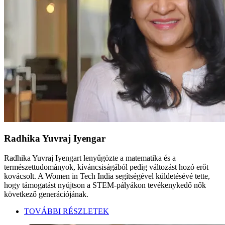
Radhika Yuvraj Iyengar
Radhika Yuvraj Iyengart lenyűgözte a matematika és a
természettudományok, kíváncsiságából pedig változást hozó erőt
kovácsolt. A Women in Tech India segítségével küldetésévé tette,
hogy támogatást nyújtson a STEM-pályákon tevékenykedő nők
következő generációjának.
TOVÁBBI RÉSZLETEK