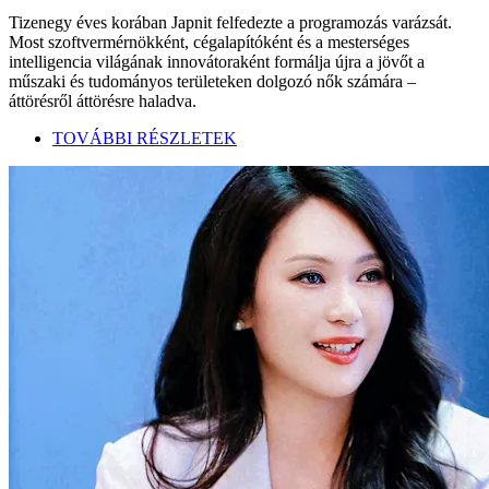
Tizenegy éves korában Japnit felfedezte a programozás varázsát.
Most szoftvermérnökként, cégalapítóként és a mesterséges
intelligencia világának innovátoraként formálja újra a jövőt a
műszaki és tudományos területeken dolgozó nők számára –
áttörésről áttörésre haladva.
TOVÁBBI RÉSZLETEK