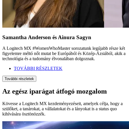
Samantha Anderson és Ainura Sagyn
A Logitech MX #WomenWhoMaster sorozatunk legújabb része két
figyelemre méltó nőt mutat be Európából és Közép-Ázsiából, akik a
technológia és a tudomány élvonalában dolgoznak.
TOVÁBBI RÉSZLETEK
További részletek
Az egész iparágat átfogó mozgalom
Kövesse a Logitech MX kezdeményezéseit, amelyek célja, hogy a
szülőket, a tanárokat, a vállalatokat és a lányokat is a status quo
kihívására ösztönözzék.