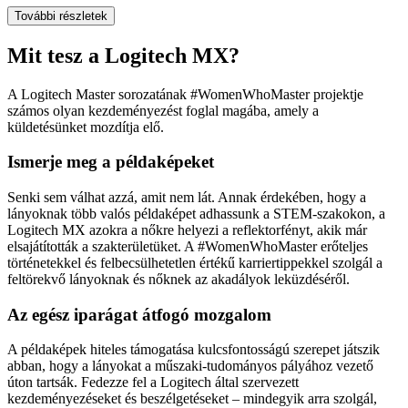
További részletek
Mit tesz a Logitech MX?
A Logitech Master sorozatának #WomenWhoMaster projektje
számos olyan kezdeményezést foglal magába, amely a
küldetésünket mozdítja elő.
Ismerje meg a példaképeket
Senki sem válhat azzá, amit nem lát. Annak érdekében, hogy a
lányoknak több valós példaképet adhassunk a STEM-szakokon, a
Logitech MX azokra a nőkre helyezi a reflektorfényt, akik már
elsajátították a szakterületüket. A #WomenWhoMaster erőteljes
történetekkel és felbecsülhetetlen értékű karriertippekkel szolgál a
feltörekvő lányoknak és nőknek az akadályok leküzdéséről.
Az egész iparágat átfogó mozgalom
A példaképek hiteles támogatása kulcsfontosságú szerepet játszik
abban, hogy a lányokat a műszaki-tudományos pályához vezető
úton tartsák. Fedezze fel a Logitech által szervezett
kezdeményezéseket és beszélgetéseket – mindegyik arra szolgál,