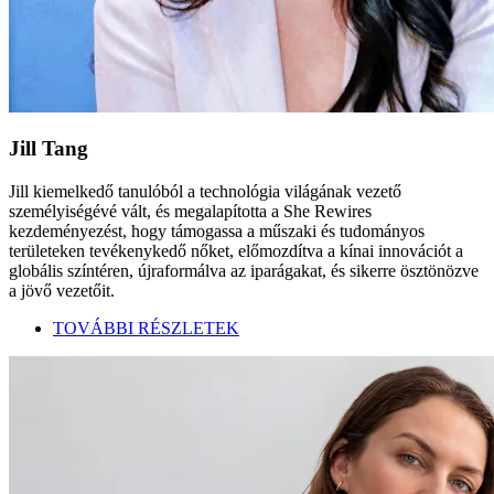
Jill Tang
Jill kiemelkedő tanulóból a technológia világának vezető
személyiségévé vált, és megalapította a She Rewires
kezdeményezést, hogy támogassa a műszaki és tudományos
területeken tevékenykedő nőket, előmozdítva a kínai innovációt a
globális színtéren, újraformálva az iparágakat, és sikerre ösztönözve
a jövő vezetőit.
TOVÁBBI RÉSZLETEK