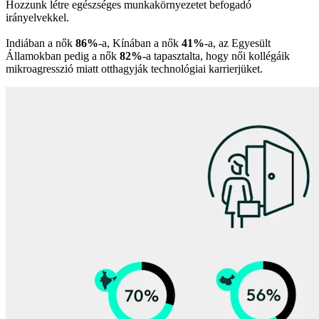
Hozzunk létre egészséges munkakörnyezetet befogadó
irányelvekkel.
Indiában a nők
86%
-a, Kínában a nők
41%
-a, az Egyesült
Államokban pedig a nők
82%
-a tapasztalta, hogy női kollégáik
mikroagresszió miatt otthagyják technológiai karrierjüket.