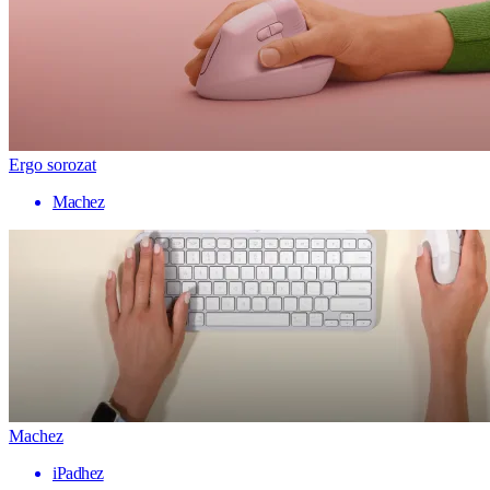
Ergo sorozat
Machez
Machez
iPadhez