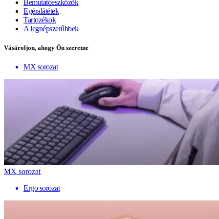
Bemutatóeszközök
Egéralátétek
Tartozékok
A legnépszerűbbek
Vásároljon, ahogy Ön szeretne
MX sorozat
MX sorozat
Ergo sorozat