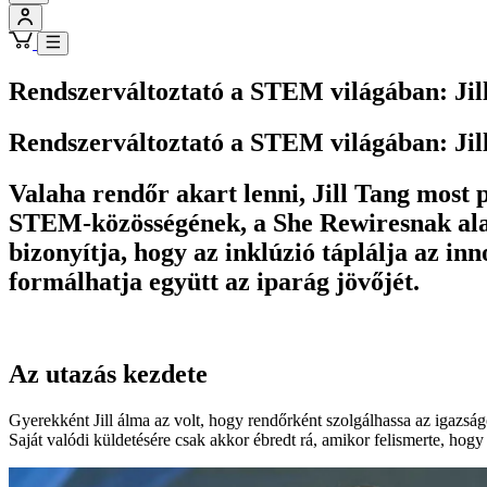
Rendszerváltoztató a STEM világában: Jil
Rendszerváltoztató a STEM világában: Jil
Valaha rendőr akart lenni, Jill Tang most 
STEM-közösségének, a She Rewiresnak ala
bizonyítja, hogy az inklúzió táplálja az in
formálhatja együtt az iparág jövőjét.
Az utazás kezdete
Gyerekként Jill álma az volt, hogy rendőrként szolgálhassa az igazsá
Saját valódi küldetésére csak akkor ébredt rá, amikor felismerte, hogy