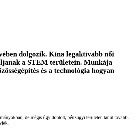
evében dolgozik. Kína legaktívabb női
uljanak a STEM területein. Munkája
közösségépítés és a technológia hogyan
ományokban, de mégis úgy döntött, pénzügyi területen tanul tovább.
yják.