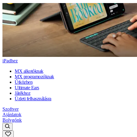
iPadhez
MX alkotóknak
MX programozóknak
Útközben
Ultimate Ears
Játékhoz
Üzleti felhasználásra
Szoftver
Ajánlatok
Bolygónk