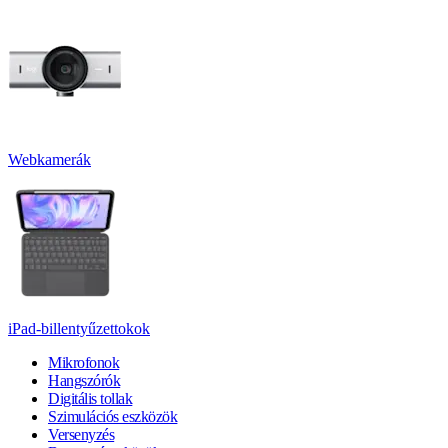
Webkamerák
iPad-billentyűzettokok
Mikrofonok
Hangszórók
Digitális tollak
Szimulációs eszközök
Versenyzés