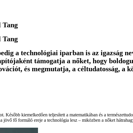
l Tang
l Tang
pedig a technológiai iparban is az igazság n
pítójaként támogatja a nőket, hogy boldog
novációt, és megmutatja, a céltudatosság, a 
got. Később kiemelkedően teljesített a matematikában és a természettud
 a jövő fő formáló ereje a technológia lesz – miközben a nőket hátrahag