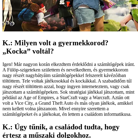
K.: Milyen volt a gyermekkorod?
„Kocka” voltál?
Igen! Már nagyon korán elkezdtem érdeklődni a számítógépek iránt.
A Fülöp-szigeteken születtem és nevelkedtem, és gyermekkorom
nagy részét nagybátyáim számítógépekkel felszerelt kávézóiban
töltöttem. Tele voltak játékosokkal és kockákkal. A szabadidőm túl
nagy részét töltöttem azzal, hogy ingyen interneteztem, vagy csak
játszottam a számítógépeken. Sok stratégiai játékkal játszottam, mint
például az Age of Empires, a StarCraft vagy a Warcraft. Aztán ott
volt a Vice City, a Grand Theft Auto és más olyan játékok, amikkel
nem kellett volna játszanom. Mivel ennyire szerettem a
számítógépeket és a játékokat, én lettem a családom informatikusa.
K.: Úgy tűnik, a családod tudta, hogy
értesz a műszaki dolgokhoz.