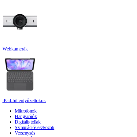
Webkamerák
iPad-billentyűzettokok
Mikrofonok
Hangszórók
Digitális tollak
Szimulációs eszközök
Versenyzés