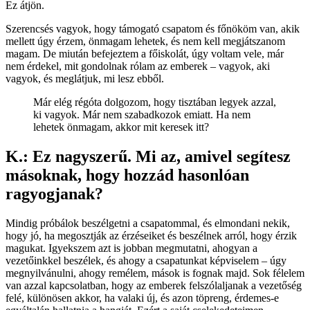
Ez átjön.
Szerencsés vagyok, hogy támogató csapatom és főnököm van, akik
mellett úgy érzem, önmagam lehetek, és nem kell megjátszanom
magam. De miután befejeztem a főiskolát, úgy voltam vele, már
nem érdekel, mit gondolnak rólam az emberek – vagyok, aki
vagyok, és meglátjuk, mi lesz ebből.
Már elég régóta dolgozom, hogy tisztában legyek azzal,
ki vagyok. Már nem szabadkozok emiatt. Ha nem
lehetek önmagam, akkor mit keresek itt?
K.: Ez nagyszerű. Mi az, amivel segítesz
másoknak, hogy hozzád hasonlóan
ragyogjanak?
Mindig próbálok beszélgetni a csapatommal, és elmondani nekik,
hogy jó, ha megosztják az érzéseiket és beszélnek arról, hogy érzik
magukat. Igyekszem azt is jobban megmutatni, ahogyan a
vezetőinkkel beszélek, és ahogy a csapatunkat képviselem – úgy
megnyilvánulni, ahogy remélem, mások is fognak majd. Sok félelem
van azzal kapcsolatban, hogy az emberek felszólaljanak a vezetőség
felé, különösen akkor, ha valaki új, és azon töpreng, érdemes-e