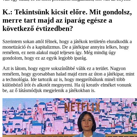
K.: Tekintsünk kicsit előre. Mit gondolsz,
merre tart majd az iparág egésze a
következő évtizedben?
Szerintem sokan attól félnek, hogy a játékok területén eluralkodik a
monetizáció és a kapitalizmus. De a játékipar annyira lelkes, hogy
remélem, ez nem alakul majd teljesen így. Még mindig úgy
gondolom, hogy ez az egyik legjobb iparág.
Azt is látom, hogy egyre sokszínűbbé válik ez a terület. Nagyon
remélem, hogy gyorsabban halad majd ezen az úton a játékipar, mint
a technológia. Ide tartozik az is, hogy megpróbálunk minél több
különböző írót és alkotót megnyerni. Ha új kreatív elméket vonunk
be, az ő látásmódjuk megjelenik a játékokban is.