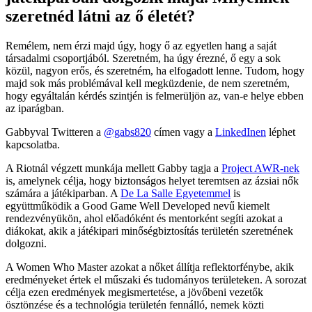
szeretnéd látni az ő életét?
Remélem, nem érzi majd úgy, hogy ő az egyetlen hang a saját
társadalmi csoportjából. Szeretném, ha úgy érezné, ő egy a sok
közül, nagyon erős, és szeretném, ha elfogadott lenne. Tudom, hogy
majd sok más problémával kell megküzdenie, de nem szeretném,
hogy egyáltalán kérdés szintjén is felmerüljön az, van-e helye ebben
az iparágban.
Gabbyval Twitteren a
@gabs820
címen vagy a
LinkedInen
léphet
kapcsolatba.
A Riotnál végzett munkája mellett Gabby tagja a
Project AWR-nek
is, amelynek célja, hogy biztonságos helyet teremtsen az ázsiai nők
számára a játékiparban. A
De La Salle Egyetemmel
is
együttműködik a Good Game Well Developed nevű kiemelt
rendezvényükön, ahol előadóként és mentorként segíti azokat a
diákokat, akik a játékipari minőségbiztosítás területén szeretnének
dolgozni.
A Women Who Master azokat a nőket állítja reflektorfénybe, akik
eredményeket értek el műszaki és tudományos területeken. A sorozat
célja ezen eredmények megismertetése, a jövőbeni vezetők
ösztönzése és a technológia területén fennálló, nemek közti