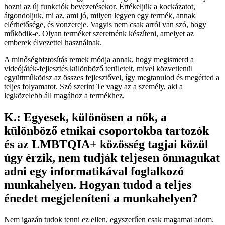
hozni az új funkciók bevezetésekor. Értékeljük a kockázatot,
átgondoljuk, mi az, ami jó, milyen legyen egy termék, annak
elérhetősége, és vonzereje. Vagyis nem csak arról van szó, hogy
működik-e. Olyan terméket szeretnénk készíteni, amelyet az
emberek élvezettel használnak.
A minőségbiztosítás remek módja annak, hogy megismerd a
videójáték-fejlesztés különböző területeit, mivel közvetlenül
együttműködsz az összes fejlesztővel, így megtanulod és megérted a
teljes folyamatot. Szó szerint Te vagy az a személy, aki a
legközelebb áll magához a termékhez.
K.: Egyesek, különösen a nők, a
különböző etnikai csoportokba tartozók
és az LMBTQIA+ közösség tagjai közül
úgy érzik, nem tudják teljesen önmagukat
adni egy informatikával foglalkozó
munkahelyen. Hogyan tudod a teljes
énedet megjeleníteni a munkahelyen?
Nem igazán tudok tenni ez ellen, egyszerűen csak magamat adom.