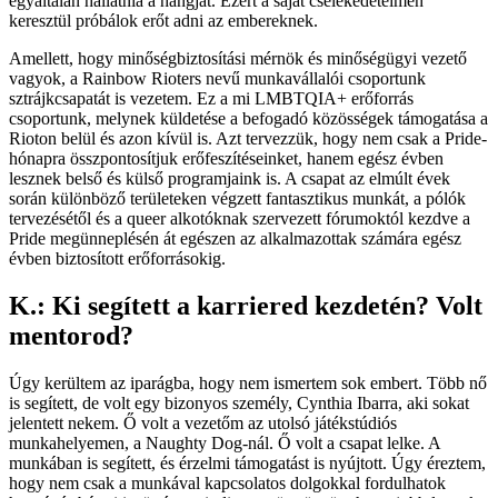
egyáltalán hallatnia a hangját. Ezért a saját cselekedeteimen
keresztül próbálok erőt adni az embereknek.
Amellett, hogy minőségbiztosítási mérnök és minőségügyi vezető
vagyok, a Rainbow Rioters nevű munkavállalói csoportunk
sztrájkcsapatát is vezetem. Ez a mi LMBTQIA+ erőforrás
csoportunk, melynek küldetése a befogadó közösségek támogatása a
Rioton belül és azon kívül is. Azt tervezzük, hogy nem csak a Pride-
hónapra összpontosítjuk erőfeszítéseinket, hanem egész évben
lesznek belső és külső programjaink is. A csapat az elmúlt évek
során különböző területeken végzett fantasztikus munkát, a pólók
tervezésétől és a queer alkotóknak szervezett fórumoktól kezdve a
Pride megünneplésén át egészen az alkalmazottak számára egész
évben biztosított erőforrásokig.
K.: Ki segített a karriered kezdetén? Volt
mentorod?
Úgy kerültem az iparágba, hogy nem ismertem sok embert. Több nő
is segített, de volt egy bizonyos személy, Cynthia Ibarra, aki sokat
jelentett nekem. Ő volt a vezetőm az utolsó játékstúdiós
munkahelyemen, a Naughty Dog-nál. Ő volt a csapat lelke. A
munkában is segített, és érzelmi támogatást is nyújtott. Úgy éreztem,
hogy nem csak a munkával kapcsolatos dolgokkal fordulhatok