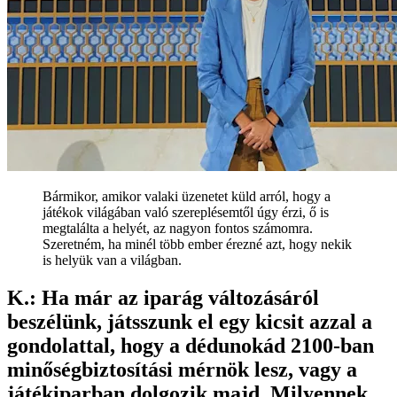
Bármikor, amikor valaki üzenetet küld arról, hogy a
játékok világában való szereplésemtől úgy érzi, ő is
megtalálta a helyét, az nagyon fontos számomra.
Szeretném, ha minél több ember érezné azt, hogy nekik
is helyük van a világban.
K.: Ha már az iparág változásáról
beszélünk, játsszunk el egy kicsit azzal a
gondolattal, hogy a dédunokád 2100-ban
minőségbiztosítási mérnök lesz, vagy a
játékiparban dolgozik majd. Milyennek