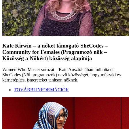
Kate Kirwin – a nőket támogató SheCodes –
Community for Females (Programozó nők –
Közösség a Nőkért) közösség alapítója
Women Who Master sorozat – Kate Ausztráliában indította el
SheCodes (Női programozók) nevű közösségét, hogy műszaki és
karrierépítési ismereteket tanítson nőknek.
TOVÁBBI INFORMÁCIÓK