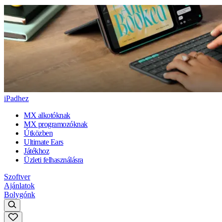
iPadhez
MX alkotóknak
MX programozóknak
Útközben
Ultimate Ears
Játékhoz
Üzleti felhasználásra
Szoftver
Ajánlatok
Bolygónk