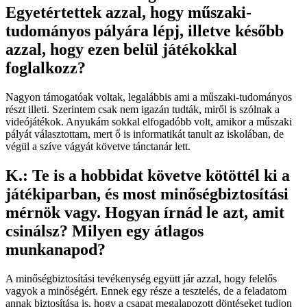
Egyetértettek azzal, hogy műszaki-
tudományos pályára lépj, illetve később
azzal, hogy ezen belül játékokkal
foglalkozz?
Nagyon támogatóak voltak, legalábbis ami a műszaki-tudományos
részt illeti. Szerintem csak nem igazán tudták, miről is szólnak a
videójátékok. Anyukám sokkal elfogadóbb volt, amikor a műszaki
pályát választottam, mert ő is informatikát tanult az iskolában, de
végül a szíve vágyát követve tánctanár lett.
K.: Te is a hobbidat követve kötöttél ki a
játékiparban, és most minőségbiztosítási
mérnök vagy. Hogyan írnád le azt, amit
csinálsz? Milyen egy átlagos
munkanapod?
A minőségbiztosítási tevékenység együtt jár azzal, hogy felelős
vagyok a minőségért. Ennek egy része a tesztelés, de a feladatom
annak biztosítása is, hogy a csapat megalapozott döntéseket tudjon