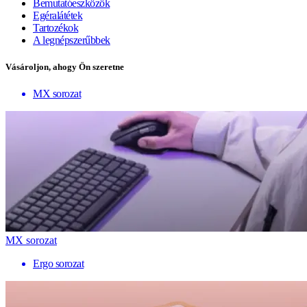
Bemutatóeszközök
Egéralátétek
Tartozékok
A legnépszerűbbek
Vásároljon, ahogy Ön szeretne
MX sorozat
MX sorozat
Ergo sorozat