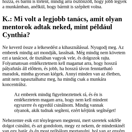
hozzá, és bármi is történt, mindig arra ösztönzött, hogy jobb legyek
a munkámban, anélkül, hogy bármit is szépített volna.
K.: Mi volt a legjobb tanács, amit olyan
mentorok adtak neked, mint például
Cynthia?
Ne keverd össze a lelkesedést a kihasználással. Nyugodj meg. Az
emberek mindig azt mondják, lassítsak. Még mindig nem követem
ezt a tanácsot, de tisztában vagyok vele, és dolgozok rajta.
Folyamatosan emlékeztetnem kell magamat arra, hogy hosszú
pályafutás áll előttem, és jobb, ha hosszú távon fenntartható
maradok, mintha gyorsan kiégek. Annyi minden van az életben,
amit nem tapasztalhatsz meg, ha mindig csak a munkára
koncentrálsz.
Az emberek mindig figyelmeztetnek rá, és én is
emlékeztetem magam arra, hogy nem kell mindent
egyszerre és egyedül csinálnom. Mindig vannak
olyanok, akik tudnak segíteni, ezért kérjünk segítséget!
Nehezemre esik ezt ténylegesen megtenni, mert szeretek sokféle
dolgot csinálni, és azt gondolom, megy ez nekem, de mindenkinél
van egy határ, és én most próbálom megtanulni, hol van az enyém.