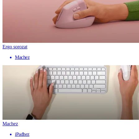
Ergo sorozat
Machez
Machez
iPadhez