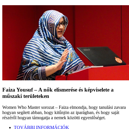
Faiza Yousuf – A nők elismerése és képviselete a
műszaki területeken
Women Who Master sorozat – Faiza elmondja, hogy tanulási zavara
hogyan segített abban, hogy kitűnjön az iparágban, és hogy saját
részéről hogyan támogatja a nemek közötti egyenlőséget.
TOVÁBBI INFORMÁCIÓK