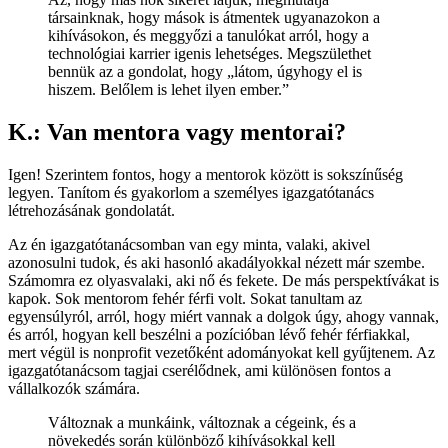
társainknak, hogy mások is átmentek ugyanazokon a
kihívásokon, és meggyőzi a tanulókat arról, hogy a
technológiai karrier igenis lehetséges. Megszülethet
bennük az a gondolat, hogy „látom, úgyhogy el is
hiszem. Belőlem is lehet ilyen ember.”
K.: Van mentora vagy mentorai?
Igen! Szerintem fontos, hogy a mentorok között is sokszínűség
legyen. Tanítom és gyakorlom a személyes igazgatótanács
létrehozásának gondolatát.
Az én igazgatótanácsomban van egy minta, valaki, akivel
azonosulni tudok, és aki hasonló akadályokkal nézett már szembe.
Számomra ez olyasvalaki, aki nő és fekete. De más perspektívákat is
kapok. Sok mentorom fehér férfi volt. Sokat tanultam az
egyensúlyról, arról, hogy miért vannak a dolgok úgy, ahogy vannak,
és arról, hogyan kell beszélni a pozícióban lévő fehér férfiakkal,
mert végül is nonprofit vezetőként adományokat kell gyűjtenem. Az
igazgatótanácsom tagjai cserélődnek, ami különösen fontos a
vállalkozók számára.
Változnak a munkáink, változnak a cégeink, és a
növekedés során különböző kihívásokkal kell