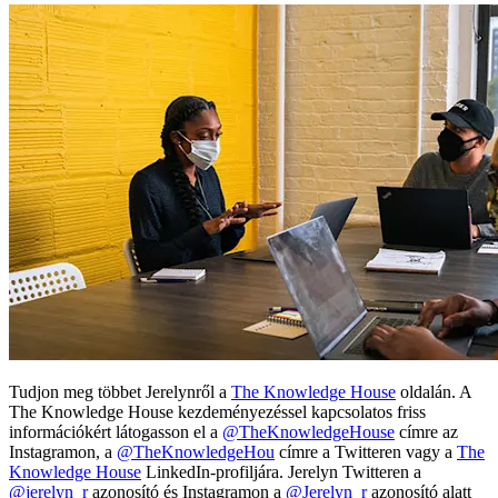
Tudjon meg többet Jerelynről a
The Knowledge House
oldalán. A
The Knowledge House kezdeményezéssel kapcsolatos friss
információkért látogasson el a
@TheKnowledgeHouse
címre az
Instagramon, a
@TheKnowledgeHou
címre a Twitteren vagy a
The
Knowledge House
LinkedIn-profiljára. Jerelyn Twitteren a
@jerelyn_r
azonosító és Instagramon a
@Jerelyn_r
azonosító alatt