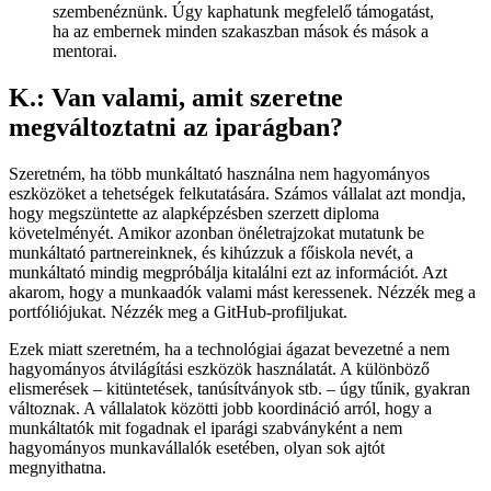
szembenéznünk. Úgy kaphatunk megfelelő támogatást,
ha az embernek minden szakaszban mások és mások a
mentorai.
K.: Van valami, amit szeretne
megváltoztatni az iparágban?
Szeretném, ha több munkáltató használna nem hagyományos
eszközöket a tehetségek felkutatására. Számos vállalat azt mondja,
hogy megszüntette az alapképzésben szerzett diploma
követelményét. Amikor azonban önéletrajzokat mutatunk be
munkáltató partnereinknek, és kihúzzuk a főiskola nevét, a
munkáltató mindig megpróbálja kitalálni ezt az információt. Azt
akarom, hogy a munkaadók valami mást keressenek. Nézzék meg a
portfóliójukat. Nézzék meg a GitHub-profiljukat.
Ezek miatt szeretném, ha a technológiai ágazat bevezetné a nem
hagyományos átvilágítási eszközök használatát. A különböző
elismerések – kitüntetések, tanúsítványok stb. – úgy tűnik, gyakran
változnak. A vállalatok közötti jobb koordináció arról, hogy a
munkáltatók mit fogadnak el iparági szabványként a nem
hagyományos munkavállalók esetében, olyan sok ajtót
megnyithatna.