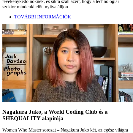
tevékenykedő nőknek, és síkra száll azért, hogy a technológiai
szektor mindenki előtt nyitva álljon.
TOVÁBBI INFORMÁCIÓK
Nagakura Juko, a World Coding Club és a
SHEQUALITY alapítója
Women Who Master sorozat – Nagakura Juko két, az egész világra