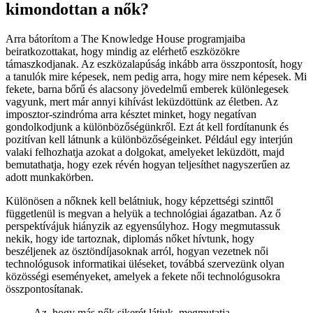
kimondottan a nők?
Arra bátorítom a The Knowledge House programjaiba
beiratkozottakat, hogy mindig az elérhető eszközökre
támaszkodjanak. Az eszközalapúság inkább arra összpontosít, hogy
a tanulók mire képesek, nem pedig arra, hogy mire nem képesek. Mi
fekete, barna bőrű és alacsony jövedelmű emberek különlegesek
vagyunk, mert már annyi kihívást leküzdöttünk az életben. Az
imposztor-szindróma arra késztet minket, hogy negatívan
gondolkodjunk a különbözőségünkről. Ezt át kell fordítanunk és
pozitívan kell látnunk a különbözőségeinket. Például egy interjún
valaki felhozhatja azokat a dolgokat, amelyeket leküzdött, majd
bemutathatja, hogy ezek révén hogyan teljesíthet nagyszerűen az
adott munkakörben.
Különösen a nőknek kell belátniuk, hogy képzettségi szinttől
függetlenül is megvan a helyük a technológiai ágazatban. Az ő
perspektívájuk hiányzik az egyensúlyhoz. Hogy megmutassuk
nekik, hogy ide tartoznak, diplomás nőket hívtunk, hogy
beszéljenek az ösztöndíjasoknak arról, hogyan vezetnek női
technológusok informatikai üléseket, továbbá szervezünk olyan
közösségi eseményeket, amelyek a fekete női technológusokra
összpontosítanak.
Az, hogy más nők sikerét látjuk, megmutatja