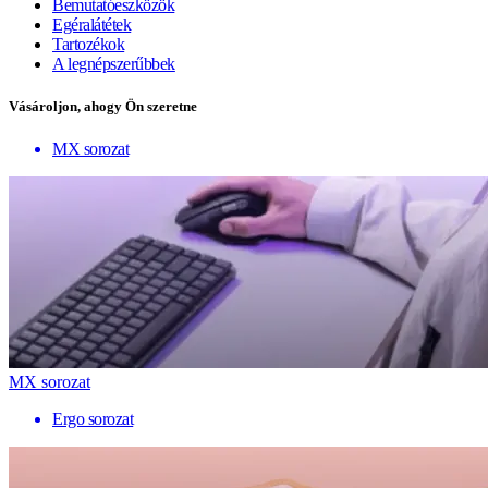
Bemutatóeszközök
Egéralátétek
Tartozékok
A legnépszerűbbek
Vásároljon, ahogy Ön szeretne
MX sorozat
MX sorozat
Ergo sorozat