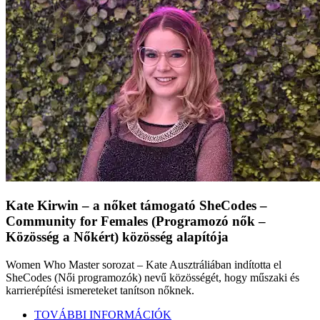
Kate Kirwin – a nőket támogató SheCodes –
Community for Females (Programozó nők –
Közösség a Nőkért) közösség alapítója
Women Who Master sorozat – Kate Ausztráliában indította el
SheCodes (Női programozók) nevű közösségét, hogy műszaki és
karrierépítési ismereteket tanítson nőknek.
TOVÁBBI INFORMÁCIÓK