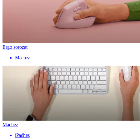
Ergo sorozat
Machez
Machez
iPadhez