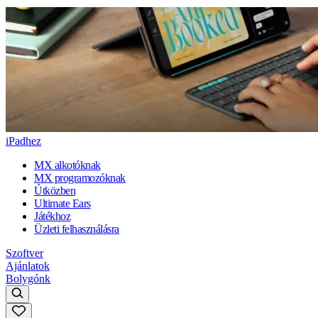
iPadhez
MX alkotóknak
MX programozóknak
Útközben
Ultimate Ears
Játékhoz
Üzleti felhasználásra
Szoftver
Ajánlatok
Bolygónk