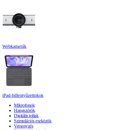
Webkamerák
iPad-billentyűzettokok
Mikrofonok
Hangszórók
Digitális tollak
Szimulációs eszközök
Versenyzés