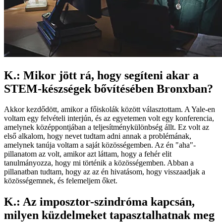
K.: Mikor jött rá, hogy segíteni akar a
STEM-készségek bővítésében Bronxban?
Akkor kezdődött, amikor a főiskolák között választottam. A Yale-en
voltam egy felvételi interjún, és az egyetemen volt egy konferencia,
amelynek középpontjában a teljesítménykülönbség állt. Ez volt az
első alkalom, hogy nevet tudtam adni annak a problémának,
amelynek tanúja voltam a saját közösségemben. Az én "aha"-
pillanatom az volt, amikor azt láttam, hogy a fehér elit
tanulmányozza, hogy mi történik a közösségemben. Abban a
pillanatban tudtam, hogy az az én hivatásom, hogy visszaadjak a
közösségemnek, és felemeljem őket.
K.: Az imposztor-szindróma kapcsán,
milyen küzdelmeket tapasztalhatnak meg