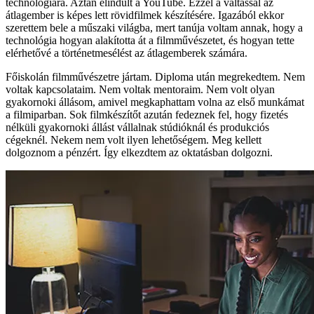
technológiára. Aztán elindult a YouTube. Ezzel a váltással az
átlagember is képes lett rövidfilmek készítésére. Igazából ekkor
szerettem bele a műszaki világba, mert tanúja voltam annak, hogy a
technológia hogyan alakította át a filmművészetet, és hogyan tette
elérhetővé a történetmesélést az átlagemberek számára.
Főiskolán filmművészetre jártam. Diploma után megrekedtem. Nem
voltak kapcsolataim. Nem voltak mentoraim. Nem volt olyan
gyakornoki állásom, amivel megkaphattam volna az első munkámat
a filmiparban. Sok filmkészítőt azután fedeznek fel, hogy fizetés
nélküli gyakornoki állást vállalnak stúdióknál és produkciós
cégeknél. Nekem nem volt ilyen lehetőségem. Meg kellett
dolgoznom a pénzért. Így elkezdtem az oktatásban dolgozni.