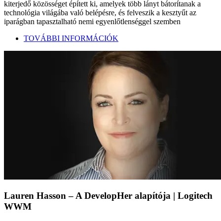
kiterjedő közösséget épített ki, amelyek több lányt bátorítanak a
technológia világába való belépésre, és felveszik a kesztyűt az
iparágban tapasztalható nemi egyenlőtlenséggel szemben
TOVÁBBI INFORMÁCIÓK
Lauren Hasson – A DevelopHer alapítója | Logitech
WWM