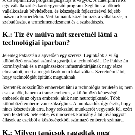
A CaterpillHERs programigazgatója is vagyok. A CaterpillHERs
egy vállalkozói és karriergyorsító program. Segítünk a nőknek
vállalkozásuk bővítésében, és készségeik fejlesztésével feljebb
mászni a karrierlétrán. Vertikumaink közé tartozik a vállalkozás, a
szabadúszás, a termékmenedzsment és a szabadúszás.
K.: Tíz év múlva mit szeretnél látni a
technológiai iparban?
Jelenleg Pakisztán alapvetően egy szerviz. Leginkább a világ
különböző országai számára gyártjuk a technológiát. De Pakisztán
kormányának és a magánszektor infrastruktúrájának nagy része
elmaradott, mert a megoldások nem lokalizáltak. Szeretném látni,
hogy technológiát építünk magunknak.
Szeretnék sokszínűbb embereket látni a technológia területén is; nem
csak a nők, hanem a transz emberek, a különböző képességű
emberek és az olyan emberek, akik nem neurotipikusak. Több
különböző emberre van szükségünk. A munkaadók úgy érzik, hogy
nincs késztetésük arra, hogy sokszínű munkaerőt vegyenek fel, ezért
nem fektetnek bele ebbe, és nincsenek kormány által jóváhagyott
állások az ezekből a közösségekből származó emberek számára.
K.: Milyen tanácsok ragadtak meg