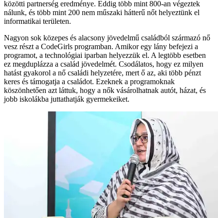
közötti partnerség eredménye. Eddig több mint 800-an végeztek
nálunk, és több mint 200 nem műszaki hátterű nőt helyeztünk el
informatikai területen.
Nagyon sok közepes és alacsony jövedelmű családból származó nő
vesz részt a CodeGirls programban. Amikor egy lány befejezi a
programot, a technológiai iparban helyezzük el. A legtöbb esetben
ez megduplázza a család jövedelmét. Csodálatos, hogy ez milyen
hatást gyakorol a nő családi helyzetére, mert ő az, aki több pénzt
keres és támogatja a családot. Ezeknek a programoknak
köszönhetően azt láttuk, hogy a nők vásárolhatnak autót, házat, és
jobb iskolákba juttathatják gyermekeiket.