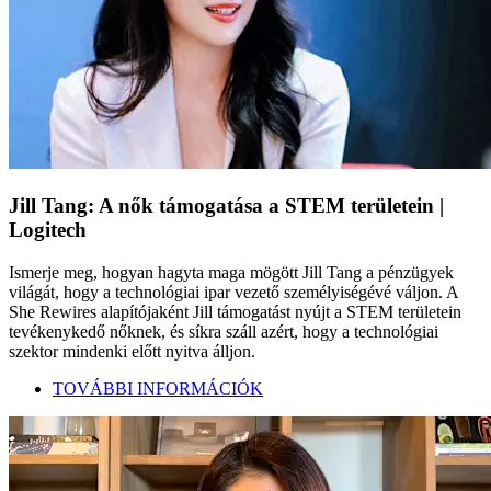
Jill Tang: A nők támogatása a STEM területein |
Logitech
Ismerje meg, hogyan hagyta maga mögött Jill Tang a pénzügyek
világát, hogy a technológiai ipar vezető személyiségévé váljon. A
She Rewires alapítójaként Jill támogatást nyújt a STEM területein
tevékenykedő nőknek, és síkra száll azért, hogy a technológiai
szektor mindenki előtt nyitva álljon.
TOVÁBBI INFORMÁCIÓK