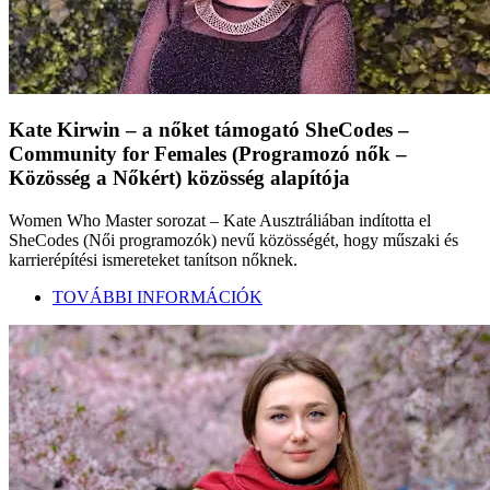
Kate Kirwin – a nőket támogató SheCodes –
Community for Females (Programozó nők –
Közösség a Nőkért) közösség alapítója
Women Who Master sorozat – Kate Ausztráliában indította el
SheCodes (Női programozók) nevű közösségét, hogy műszaki és
karrierépítési ismereteket tanítson nőknek.
TOVÁBBI INFORMÁCIÓK