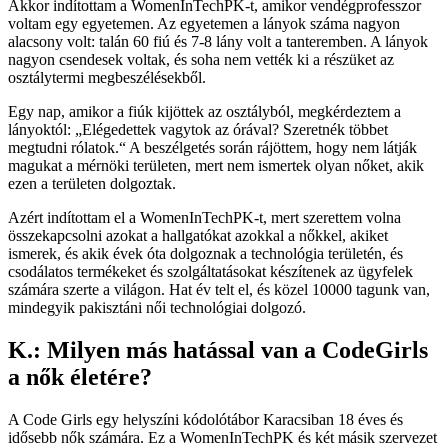
Akkor indítottam a WomenInTechPK-t, amikor vendégprofesszor
voltam egy egyetemen. Az egyetemen a lányok száma nagyon
alacsony volt: talán 60 fiú és 7-8 lány volt a tanteremben. A lányok
nagyon csendesek voltak, és soha nem vették ki a részüket az
osztálytermi megbeszélésekből.
Egy nap, amikor a fiúk kijöttek az osztályból, megkérdeztem a
lányoktól: „Elégedettek vagytok az órával? Szeretnék többet
megtudni rólatok.“ A beszélgetés során rájöttem, hogy nem látják
magukat a mérnöki területen, mert nem ismertek olyan nőket, akik
ezen a területen dolgoztak.
Azért indítottam el a WomenInTechPK-t, mert szerettem volna
összekapcsolni azokat a hallgatókat azokkal a nőkkel, akiket
ismerek, és akik évek óta dolgoznak a technológia területén, és
csodálatos termékeket és szolgáltatásokat készítenek az ügyfelek
számára szerte a világon. Hat év telt el, és közel 10000 tagunk van,
mindegyik pakisztáni női technológiai dolgozó.
K.: Milyen más hatással van a CodeGirls
a nők életére?
A Code Girls egy helyszíni kódolótábor Karacsiban 18 éves és
idősebb nők számára. Ez a WomenInTechPK és két másik szervezet