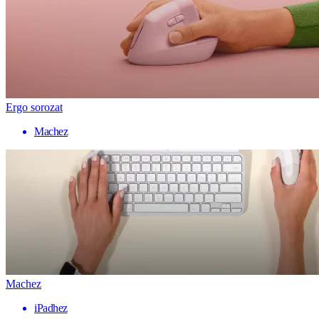
Ergo sorozat
Machez
Machez
iPadhez