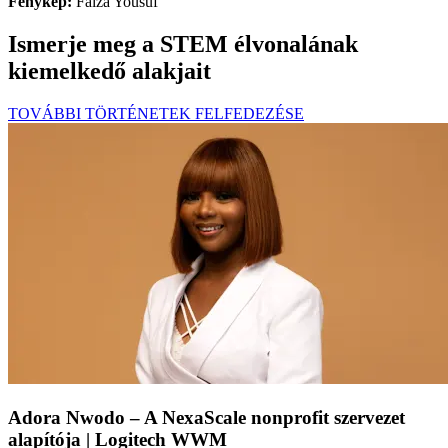
Fénykép:
Faiza Yousuf
Ismerje meg a STEM élvonalának
kiemelkedő alakjait
TOVÁBBI TÖRTÉNETEK FELFEDEZÉSE
Adora Nwodo – A NexaScale nonprofit szervezet
alapítója | Logitech WWM