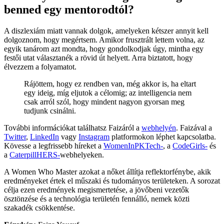
benned egy mentorodtól?
A diszlexiám miatt vannak dolgok, amelyeken kétszer annyit kell
dolgoznom, hogy megértsem. Amikor frusztrált lettem volna, az
egyik tanárom azt mondta, hogy gondolkodjak úgy, mintha egy
festői utat választanék a rövid út helyett. Arra biztatott, hogy
élvezzem a folyamatot.
Rájöttem, hogy ez rendben van, még akkor is, ha eltart
egy ideig, míg eljutok a célomig; az intelligencia nem
csak arról szól, hogy mindent nagyon gyorsan meg
tudjunk csinálni.
További információkat találhatsz Faizáról a
webhelyén
. Faizával a
Twitter
,
LinkedIn
vagy
Instagram
platformokon léphet kapcsolatba.
Kövesse a legfrissebb híreket a
WomenInPKTech-
, a
CodeGirls-
és
a
CaterpillHERS-
webhelyeken.
A Women Who Master azokat a nőket állítja reflektorfénybe, akik
eredményeket értek el műszaki és tudományos területeken. A sorozat
célja ezen eredmények megismertetése, a jövőbeni vezetők
ösztönzése és a technológia területén fennálló, nemek közti
szakadék csökkentése.