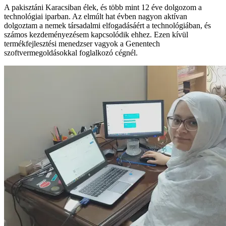
A pakisztáni Karacsiban élek, és több mint 12 éve dolgozom a
technológiai iparban. Az elmúlt hat évben nagyon aktívan
dolgoztam a nemek társadalmi elfogadásáért a technológiában, és
számos kezdeményezésem kapcsolódik ehhez. Ezen kívül
termékfejlesztési menedzser vagyok a Genentech
szoftvermegoldásokkal foglalkozó cégnél.