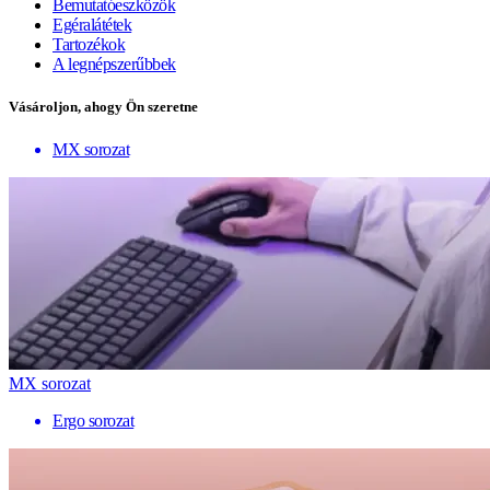
Bemutatóeszközök
Egéralátétek
Tartozékok
A legnépszerűbbek
Vásároljon, ahogy Ön szeretne
MX sorozat
MX sorozat
Ergo sorozat