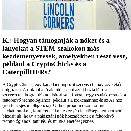
K.: Hogyan támogatják a nőket és a
lányokat a STEM-szakokon más
kezdeményezések, amelyekben részt vesz,
például a CryptoChicks és a
CaterpillHERs?
A CryptoChicks, egy kanadai nonprofit szervezet nagyköveteként
dolgozom. A nőkből álló alapító csapat azért hozta létre a
szervezetet, hogy több nőt bátorítsanak arra, hogy csatlakozzanak a
feltörekvő technológiához, például a Blockchainhez és az AI-hoz
(mesterséges intelligencia). Online programokon, online
hackathonokon, konferenciákon és egyéb lehetőségeken keresztül
biztosítjuk, hogy a pakisztáni nők hozzáférjenek a feltörekvő
technológiához, tanulási és munkalehetőségekhez.