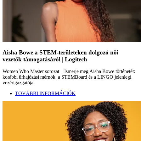
Aisha Bowe a STEM-területeken dolgozó női
vezetők támogatásáról | Logitech
Women Who Master sorozat – Ismerje meg Aisha Bowe történetét:
korábbi űrhajózási mérnök, a STEMBoard és a LINGO jelenlegi
vezérigazgatója
TOVÁBBI INFORMÁCIÓK