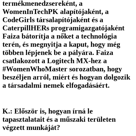
termékmenedzsereként, a
WomenInTechPK alapítójaként, a
CodeGirls társalapítójaként és a
CaterpillHERs programigazgatójaként
Faiza bátorítja a nőket a technológia
terén, és megnyitja a kaput, hogy még
többen lépjenek be a pályára. Faiza
csatlakozott a Logitech MX-hez a
#WomenWhoMaster sorozatban, hogy
beszéljen arról, miért és hogyan dolgozik
a társadalmi nemek elfogadásáért.
K.: Először is, hogyan írná le
tapasztalatait és a műszaki területen
végzett munkáját?