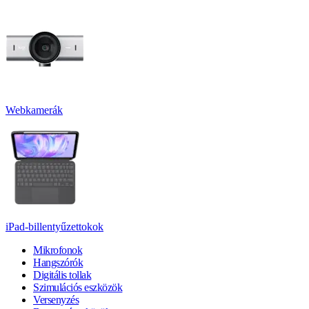
Webkamerák
iPad-billentyűzettokok
Mikrofonok
Hangszórók
Digitális tollak
Szimulációs eszközök
Versenyzés