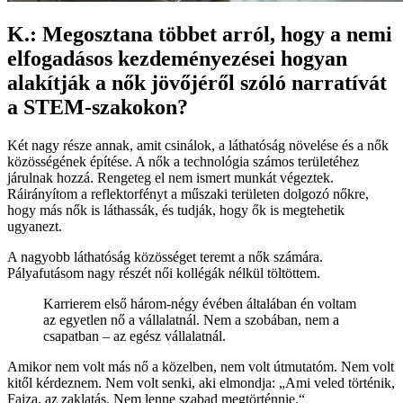
K.: Megosztana többet arról, hogy a nemi
elfogadásos kezdeményezései hogyan
alakítják a nők jövőjéről szóló narratívát
a STEM-szakokon?
Két nagy része annak, amit csinálok, a láthatóság növelése és a nők
közösségének építése. A nők a technológia számos területéhez
járulnak hozzá. Rengeteg el nem ismert munkát végeztek.
Ráirányítom a reflektorfényt a műszaki területen dolgozó nőkre,
hogy más nők is láthassák, és tudják, hogy ők is megtehetik
ugyanezt.
A nagyobb láthatóság közösséget teremt a nők számára.
Pályafutásom nagy részét női kollégák nélkül töltöttem.
Karrierem első három-négy évében általában én voltam
az egyetlen nő a vállalatnál. Nem a szobában, nem a
csapatban – az egész vállalatnál.
Amikor nem volt más nő a közelben, nem volt útmutatóm. Nem volt
kitől kérdeznem. Nem volt senki, aki elmondja: „Ami veled történik,
Faiza, az zaklatás. Nem lenne szabad megtörténnie.“