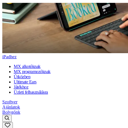
iPadhez
MX alkotóknak
MX programozóknak
Útközben
Ultimate Ears
Játékhoz
Üzleti felhasználásra
Szoftver
Ajánlatok
Bolygónk