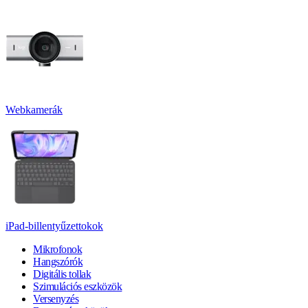
Webkamerák
iPad-billentyűzettokok
Mikrofonok
Hangszórók
Digitális tollak
Szimulációs eszközök
Versenyzés