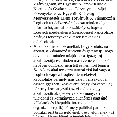
kizárólagosan, az Egyesült Államok Külföldi
Korrupciós Gyakorlatok Törvényét, a svájci
törvényeket és az Egyesült Királyság
Megvesztegetés Elleni Törvényét. A Vállalkozó a
Logitech rendelkezésére bocsát minden olyan
információt, ami ahhoz szükséges, hogy a
Logitech megfeleljen a Szerződéssel kapcsolatos
hatályos törvényeknek, rendeleteknek és
előírásoknak.
A fentiek mellett, és anélkül, hogy korlátozná
azokat, a Vállalkozó kijelenti és garantálja, hogy
ő, valamint minden tulajdonosa, igazgatója,
alkalmazottja és minden más személy, aki az ő
nevében dolgozik, nem tett és nem fog tenni a
Szerződés által tervezett tranzakciókkal vagy a
Logitech vagy a Logitech termékeivel
kapcsolatos bármely más üzleti tranzakcióval
összefüggésben, közvetlenül vagy közvetve: (a)
bármely kormányzati tisztviselőnek vagy
alkalmazottnak (beleértve a kormányzati
tulajdonú és kormányzati ellenőrzés alatt álló
vállalatok és közpublic international
organizations); (b) bármely politikai pártnak,
politikai párt tisztviselőjének vagy jelöltjének; (c)
bármely közvetítőnek a fentiek bármelyikének