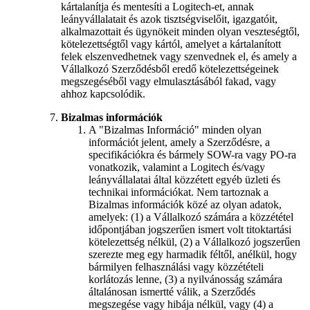
kártalanítja és mentesíti a Logitech-et, annak
leányvállalatait és azok tisztségviselőit, igazgatóit,
alkalmazottait és ügynökeit minden olyan veszteségtől,
kötelezettségtől vagy kártól, amelyet a kártalanított
felek elszenvedhetnek vagy szenvednek el, és amely a
Vállalkozó Szerződésből eredő kötelezettségeinek
megszegéséből vagy elmulasztásából fakad, vagy
ahhoz kapcsolódik.
Bizalmas információk
A "Bizalmas Információ" minden olyan
információt jelent, amely a Szerződésre, a
specifikációkra és bármely SOW-ra vagy PO-ra
vonatkozik, valamint a Logitech és/vagy
leányvállalatai által közzétett egyéb üzleti és
technikai információkat. Nem tartoznak a
Bizalmas információk közé az olyan adatok,
amelyek: (1) a Vállalkozó számára a közzététel
időpontjában jogszerűen ismert volt titoktartási
kötelezettség nélkül, (2) a Vállalkozó jogszerűen
szerezte meg egy harmadik féltől, anélkül, hogy
bármilyen felhasználási vagy közzétételi
korlátozás lenne, (3) a nyilvánosság számára
általánosan ismertté válik, a Szerződés
megszegése vagy hibája nélkül, vagy (4) a