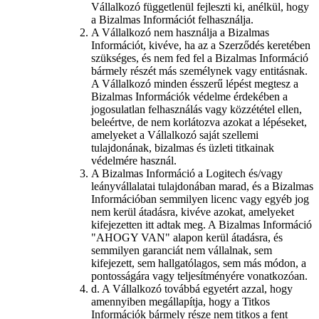
Vállalkozó függetlenül fejleszti ki, anélkül, hogy
a Bizalmas Információt felhasználja.
A Vállalkozó nem használja a Bizalmas
Információt, kivéve, ha az a Szerződés keretében
szükséges, és nem fed fel a Bizalmas Információ
bármely részét más személynek vagy entitásnak.
A Vállalkozó minden ésszerű lépést megtesz a
Bizalmas Információk védelme érdekében a
jogosulatlan felhasználás vagy közzététel ellen,
beleértve, de nem korlátozva azokat a lépéseket,
amelyeket a Vállalkozó saját szellemi
tulajdonának, bizalmas és üzleti titkainak
védelmére használ.
A Bizalmas Információ a Logitech és/vagy
leányvállalatai tulajdonában marad, és a Bizalmas
Információban semmilyen licenc vagy egyéb jog
nem kerül átadásra, kivéve azokat, amelyeket
kifejezetten itt adtak meg. A Bizalmas Információ
"AHOGY VAN" alapon kerül átadásra, és
semmilyen garanciát nem vállalnak, sem
kifejezett, sem hallgatólagos, sem más módon, a
pontosságára vagy teljesítményére vonatkozóan.
d.
A Vállalkozó továbbá egyetért azzal, hogy
amennyiben megállapítja, hogy a Titkos
Információk bármely része nem titkos a fent