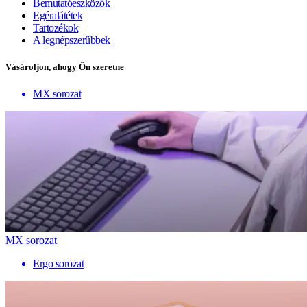
Bemutatóeszközök
Egéralátétek
Tartozékok
A legnépszerűbbek
Vásároljon, ahogy Ön szeretne
MX sorozat
MX sorozat
Ergo sorozat