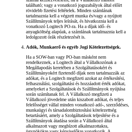
található; vagy a vonatkozó jogszabályok által előírt
rövidebb fizetési feltételek. Minden számlának
tartalmaznia kell a végzett munka és/vagy a nyújtott
Szállítmányok teljes leírását, és hivatkoznia kell a
vonatkozó Logitech PO-ra. Ha a díjak idő- és
anyagköltség alapúak, a számlának tartalmaznia kell a
ledolgozott órák részletezését is.
Adók, Munkaerő és egyéb Jogi Kötelezettségek.
Ha a SOW-ban vagy PO-ban másként nem
rendelkeznek, a Logitech által a Vállalkozónak a
Megállapodás keretében a Szolgáltatásokért és
Szállítmányokért fizetendő díjak nem tartalmazzák az
adókat, és a Logitech megfizeti azokat az értékesítési,
felhasználási, szolgáltatási és hozzáadott érték adókat,
amelyeket a Szolgáltatások és Szállítmányok nyújtása
során számítanak fel. A Vállalkozó megfizeti a
Vállalkozó jövedelme után kiszabott adókat, és teljes
felelősséget vállal minden vonatkozó adó-, szerződéses,
munkaügyi és társadalombiztosítási kötelezettség
betartásáért, amely a Szolgáltatások teljesítése és a
Szállítmányok átadása során a Vállalkozó által
alkalmazott vagy megbízott alkalmazottakra,
ügynökökre vagy képviselőkre vonatkozik. A