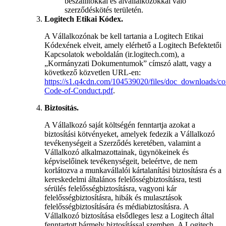
beszállítókkal és alvállalkozókkal való
szerződéskötés területén.
Logitech Etikai Kódex.
A Vállalkozónak be kell tartania a Logitech Etikai
Kódexének elveit, amely elérhető a Logitech Befektetői
Kapcsolatok weboldalán (ir.logitech.com), a
„Kormányzati Dokumentumok” címszó alatt, vagy a
következő közvetlen URL-en:
https://s1.q4cdn.com/104539020/files/doc_downloads/cor
Code-of-Conduct.pdf
.
Biztosítás.
A Vállalkozó saját költségén fenntartja azokat a
biztosítási kötvényeket, amelyek fedezik a Vállalkozó
tevékenységeit a Szerződés keretében, valamint a
Vállalkozó alkalmazottainak, ügynökeinek és
képviselőinek tevékenységeit, beleértve, de nem
korlátozva a munkavállalói kártalanítási biztosításra és a
kereskedelmi általános felelősségbiztosításra, testi
sérülés felelősségbiztosításra, vagyoni kár
felelősségbiztosításra, hibák és mulasztások
felelősségbiztosítására és médiabiztosításra. A
Vállalkozó biztosítása elsődleges lesz a Logitech által
fenntartott bármely biztosítással szemben. A Logitech