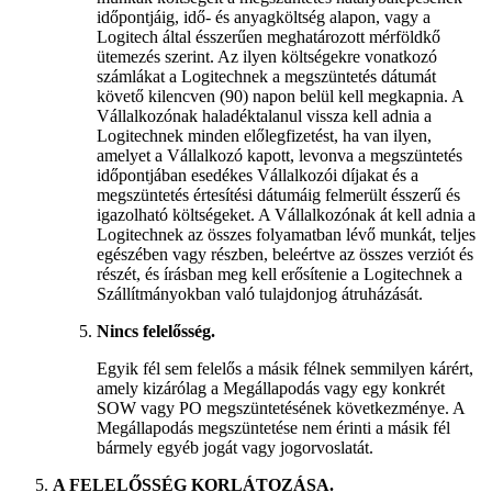
időpontjáig, idő- és anyagköltség alapon, vagy a
Logitech által ésszerűen meghatározott mérföldkő
ütemezés szerint. Az ilyen költségekre vonatkozó
számlákat a Logitechnek a megszüntetés dátumát
követő kilencven (90) napon belül kell megkapnia. A
Vállalkozónak haladéktalanul vissza kell adnia a
Logitechnek minden előlegfizetést, ha van ilyen,
amelyet a Vállalkozó kapott, levonva a megszüntetés
időpontjában esedékes Vállalkozói díjakat és a
megszüntetés értesítési dátumáig felmerült ésszerű és
igazolható költségeket. A Vállalkozónak át kell adnia a
Logitechnek az összes folyamatban lévő munkát, teljes
egészében vagy részben, beleértve az összes verziót és
részét, és írásban meg kell erősítenie a Logitechnek a
Szállítmányokban való tulajdonjog átruházását.
Nincs felelősség.
Egyik fél sem felelős a másik félnek semmilyen kárért,
amely kizárólag a Megállapodás vagy egy konkrét
SOW vagy PO megszüntetésének következménye. A
Megállapodás megszüntetése nem érinti a másik fél
bármely egyéb jogát vagy jogorvoslatát.
A FELELŐSSÉG KORLÁTOZÁSA.