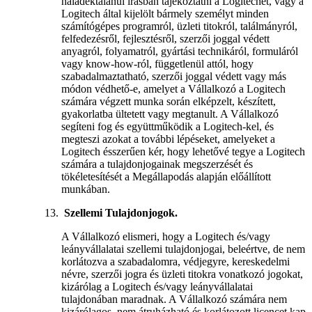
haladéktalanul írásban tájékoztatni a Logitechet, vagy a
Logitech által kijelölt bármely személyt minden
számítógépes programról, üzleti titokról, találmányról,
felfedezésről, fejlesztésről, szerzői joggal védett
anyagról, folyamatról, gyártási technikáról, formuláról
vagy know-how-ról, függetlenül attól, hogy
szabadalmaztatható, szerzői joggal védett vagy más
módon védhető-e, amelyet a Vállalkozó a Logitech
számára végzett munka során elképzelt, készített,
gyakorlatba ültetett vagy megtanult. A Vállalkozó
segíteni fog és együttműködik a Logitech-kel, és
megteszi azokat a további lépéseket, amelyeket a
Logitech ésszerűen kér, hogy lehetővé tegye a Logitech
számára a tulajdonjogainak megszerzését és
tökéletesítését a Megállapodás alapján előállított
munkában.
Szellemi Tulajdonjogok.
A Vállalkozó elismeri, hogy a Logitech és/vagy
leányvállalatai szellemi tulajdonjogai, beleértve, de nem
korlátozva a szabadalomra, védjegyre, kereskedelmi
névre, szerzői jogra és üzleti titokra vonatkozó jogokat,
kizárólag a Logitech és/vagy leányvállalatai
tulajdonában maradnak. A Vállalkozó számára nem
kizárólagos, nem átruházható és korlátozott licencet kap