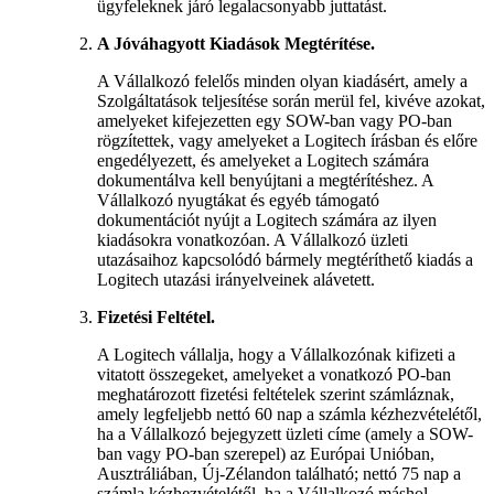
ügyfeleknek járó legalacsonyabb juttatást.
A Jóváhagyott Kiadások Megtérítése.
A Vállalkozó felelős minden olyan kiadásért, amely a
Szolgáltatások teljesítése során merül fel, kivéve azokat,
amelyeket kifejezetten egy SOW-ban vagy PO-ban
rögzítettek, vagy amelyeket a Logitech írásban és előre
engedélyezett, és amelyeket a Logitech számára
dokumentálva kell benyújtani a megtérítéshez. A
Vállalkozó nyugtákat és egyéb támogató
dokumentációt nyújt a Logitech számára az ilyen
kiadásokra vonatkozóan. A Vállalkozó üzleti
utazásaihoz kapcsolódó bármely megtéríthető kiadás a
Logitech utazási irányelveinek alávetett.
Fizetési Feltétel.
A Logitech vállalja, hogy a Vállalkozónak kifizeti a
vitatott összegeket, amelyeket a vonatkozó PO-ban
meghatározott fizetési feltételek szerint számláznak,
amely legfeljebb nettó 60 nap a számla kézhezvételétől,
ha a Vállalkozó bejegyzett üzleti címe (amely a SOW-
ban vagy PO-ban szerepel) az Európai Unióban,
Ausztráliában, Új-Zélandon található; nettó 75 nap a
számla kézhezvételétől, ha a Vállalkozó máshol