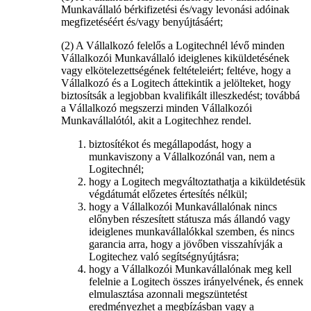
Munkavállaló bérkifizetési és/vagy levonási adóinak
megfizetéséért és/vagy benyújtásáért;
(2) A Vállalkozó felelős a Logitechnél lévő minden
Vállalkozói Munkavállaló ideiglenes kiküldetésének
vagy elkötelezettségének feltételeiért; feltéve, hogy a
Vállalkozó és a Logitech áttekintik a jelölteket, hogy
biztosítsák a legjobban kvalifikált illeszkedést; továbbá
a Vállalkozó megszerzi minden Vállalkozói
Munkavállalótól, akit a Logitechhez rendel.
biztosítékot és megállapodást, hogy a
munkaviszony a Vállalkozónál van, nem a
Logitechnél;
hogy a Logitech megváltoztathatja a kiküldetésük
végdátumát előzetes értesítés nélkül;
hogy a Vállalkozói Munkavállalónak nincs
előnyben részesített státusza más állandó vagy
ideiglenes munkavállalókkal szemben, és nincs
garancia arra, hogy a jövőben visszahívják a
Logitechez való segítségnyújtásra;
hogy a Vállalkozói Munkavállalónak meg kell
felelnie a Logitech összes irányelvének, és ennek
elmulasztása azonnali megszüntetést
eredményezhet a megbízásban vagy a