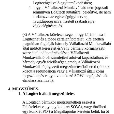
Logitechgel való együttműködésben;
hogy a Vállalkozói Munkavállaló nem jogosult
semmilyen Logitech juttatásra, beleértve, de nem
korlátozva az egészségügyi tervre,
nyugdíjprogramra, fizetett szabadságra,
végkielégítésre; és
(3) A Vállalkozó kötelezettségei, hogy kártalanítsa a
Logitechet és a többi kártalanított felet, kifejezetten
magukban foglalják bármely Vállalkozói Munkavállaló
által indított keresetet és/vagy bármely kormányzati
szerv által indított értékelést a Vállalkozói
Munkavállaló bérszámfejtési adóival kapcsolatban; és
bármely egyéb felelősséget, amely a Vállalkozói
Munkavállaló jogszerű megszüntetéséből ered (többek
között a redundancia vagy a Vállalkozó általi korai
megszüntetés vagy a vonatkozó SOW megújításának
elmulasztása miatt).
MEGSZŰNÉS.
A Logitech általi megszüntetés.
A Logitech bármikor megszüntetheti ezeket a
Feltételeket vagy egy konkrét SOW-t, vagy törölheti
egy konkrét PO-t a Megállapodás keretein belül, ha öt