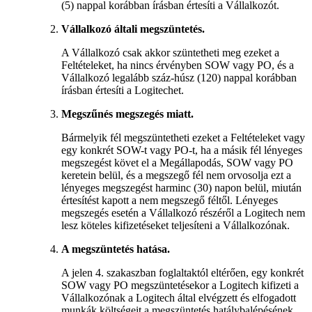
(5) nappal korábban írásban értesíti a Vállalkozót.
Vállalkozó általi megszüntetés.
A Vállalkozó csak akkor szüntetheti meg ezeket a
Feltételeket, ha nincs érvényben SOW vagy PO, és a
Vállalkozó legalább száz-húsz (120) nappal korábban
írásban értesíti a Logitechet.
Megszűnés megszegés miatt.
Bármelyik fél megszüntetheti ezeket a Feltételeket vagy
egy konkrét SOW-t vagy PO-t, ha a másik fél lényeges
megszegést követ el a Megállapodás, SOW vagy PO
keretein belül, és a megszegő fél nem orvosolja ezt a
lényeges megszegést harminc (30) napon belül, miután
értesítést kapott a nem megszegő féltől. Lényeges
megszegés esetén a Vállalkozó részéről a Logitech nem
lesz köteles kifizetéseket teljesíteni a Vállalkozónak.
A megszüntetés hatása.
A jelen 4. szakaszban foglaltaktól eltérően, egy konkrét
SOW vagy PO megszüntetésekor a Logitech kifizeti a
Vállalkozónak a Logitech által elvégzett és elfogadott
munkák költségeit a megszüntetés hatálybalépésének