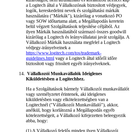
a Logitech által a Vállalkozónak biztosított védjegyek,
logók, kereskedelmi nevek és szolgáltatási márkák
használatára ("Márkák"), kizárólag a vonatkozó PO
vagy SOW időtartama alatt, a Megállapodás keretein
belül végzett Szolgáltatások teljesítése céljából. Az
ilyen Márkák használatából származó összes goodwill
kizárólag a Logitech és leányvállalatai javát szolgálja. A
Vállalkozó Márkák használata megfelel a Logitech
védjegy-irányelveinek a
https://www.logitech.com/tos/trademark-
guidelines.html
vagy a Logitech által időről időre
biztosított vagy frissített egyéb irányelveknek.
Vállalkozói Munkavállalók Ideiglenes
Kiküldetésben a Logitechhez.
Ha a Szolgáltatások bármely Vállalkozói munkavállalót
vagy személyzetet érintenek, aki ideiglenes
kiküldetésben vagy elkötelezettségben van a
Logitechnél ("Vállalkozói Munkavállaló"), akkor,
anélkül, hogy korlátozná a Megállapodás egyéb
kötelezettségeit, a Vállalkozó kifejezetten beleegyezik
abba, hogy:
(1) A Vállalkozó felelős minden ilyen Vállalkozói