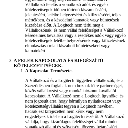
Vállalkozó felelős a vonatkozó adók és egyéb
kötelezettségek időben történő kiszámításáért,
jelentéséért, letétbe helyezéséért és kifizetéséért, teljes
mértékben, és a késedelmi kamatok vagy büntetések
kiszabása előtt. A Logitech nem téríti meg a
Vállalkozónak, és nem vállal felelősséget a Vállalkozó
késedelmes bevallása vagy a esedékes adók vagy egyéb
kötelezettségek letétbe helyezésének vagy kifizetésének
elmulasztása miatt kiszabott büntetésekért vagy
kamatokért.
A FELEK KAPCSOLATA ÉS KIEGÉSZÍTŐ
KÖTELEZETTSÉGEK.
A Kapcsolat Természete.
A Vállalkozó és a Logitech független vállalkozók, és a
Szerződésben foglaltak nem hoznak létre partnerséget,
közös vállalkozást vagy munkáltató-munkavállalói
kapcsolatot. A Vállalkozó nem a Logitech ügynöke, és
nem jogosult arra, hogy bármilyen nyilatkozatot vagy
kötelezettségvállalást tegyen a Logitech nevében,
hacsak ezt kifejezetten nem kérik vagy nem
engedélyezik írásban a Logitech részéről. A Vállalkozó
vállalja, hogy kizárólagos felelősséget vállal minden
vonatkozó állami és szövetségi törvény betartásáért,