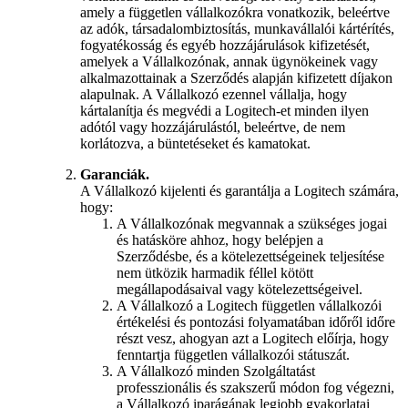
amely a független vállalkozókra vonatkozik, beleértve
az adók, társadalombiztosítás, munkavállalói kártérítés,
fogyatékosság és egyéb hozzájárulások kifizetését,
amelyek a Vállalkozónak, annak ügynökeinek vagy
alkalmazottainak a Szerződés alapján kifizetett díjakon
alapulnak. A Vállalkozó ezennel vállalja, hogy
kártalanítja és megvédi a Logitech-et minden ilyen
adótól vagy hozzájárulástól, beleértve, de nem
korlátozva, a büntetéseket és kamatokat.
Garanciák.
A Vállalkozó kijelenti és garantálja a Logitech számára,
hogy:
A Vállalkozónak megvannak a szükséges jogai
és hatásköre ahhoz, hogy belépjen a
Szerződésbe, és a kötelezettségeinek teljesítése
nem ütközik harmadik féllel kötött
megállapodásaival vagy kötelezettségeivel.
A Vállalkozó a Logitech független vállalkozói
értékelési és pontozási folyamatában időről időre
részt vesz, ahogyan azt a Logitech előírja, hogy
fenntartja független vállalkozói státuszát.
A Vállalkozó minden Szolgáltatást
professzionális és szakszerű módon fog végezni,
a Vállalkozó iparágának legjobb gyakorlatai