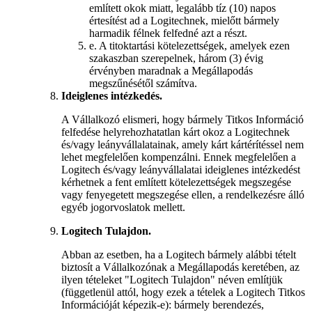
említett okok miatt, legalább tíz (10) napos
értesítést ad a Logitechnek, mielőtt bármely
harmadik félnek felfedné azt a részt.
e.
A titoktartási kötelezettségek, amelyek ezen
szakaszban szerepelnek, három (3) évig
érvényben maradnak a Megállapodás
megszűnésétől számítva.
Ideiglenes intézkedés.
A Vállalkozó elismeri, hogy bármely Titkos Információ
felfedése helyrehozhatatlan kárt okoz a Logitechnek
és/vagy leányvállalatainak, amely kárt kártérítéssel nem
lehet megfelelően kompenzálni. Ennek megfelelően a
Logitech és/vagy leányvállalatai ideiglenes intézkedést
kérhetnek a fent említett kötelezettségek megszegése
vagy fenyegetett megszegése ellen, a rendelkezésre álló
egyéb jogorvoslatok mellett.
Logitech Tulajdon.
Abban az esetben, ha a Logitech bármely alábbi tételt
biztosít a Vállalkozónak a Megállapodás keretében, az
ilyen tételeket "Logitech Tulajdon" néven említjük
(függetlenül attól, hogy ezek a tételek a Logitech Titkos
Információját képezik-e): bármely berendezés,