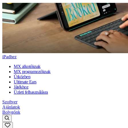
iPadhez
MX alkotóknak
MX programozóknak
Útközben
Ultimate Ears
Játékhoz
Üzleti felhasználásra
Szoftver
Ajánlatok
Bolygónk