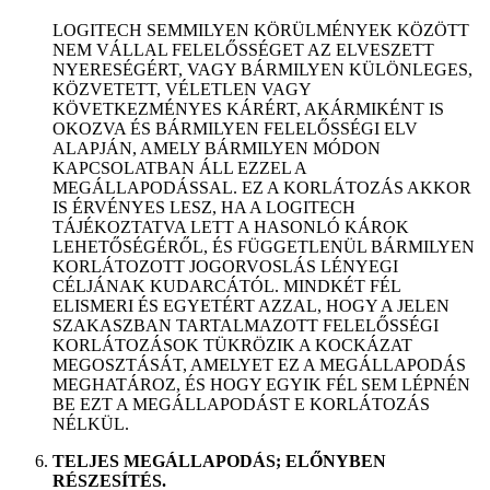
LOGITECH SEMMILYEN KÖRÜLMÉNYEK KÖZÖTT
NEM VÁLLAL FELELŐSSÉGET AZ ELVESZETT
NYERESÉGÉRT, VAGY BÁRMILYEN KÜLÖNLEGES,
KÖZVETETT, VÉLETLEN VAGY
KÖVETKEZMÉNYES KÁRÉRT, AKÁRMIKÉNT IS
OKOZVA ÉS BÁRMILYEN FELELŐSSÉGI ELV
ALAPJÁN, AMELY BÁRMILYEN MÓDON
KAPCSOLATBAN ÁLL EZZEL A
MEGÁLLAPODÁSSAL. EZ A KORLÁTOZÁS AKKOR
IS ÉRVÉNYES LESZ, HA A LOGITECH
TÁJÉKOZTATVA LETT A HASONLÓ KÁROK
LEHETŐSÉGÉRŐL, ÉS FÜGGETLENÜL BÁRMILYEN
KORLÁTOZOTT JOGORVOSLÁS LÉNYEGI
CÉLJÁNAK KUDARCÁTÓL. MINDKÉT FÉL
ELISMERI ÉS EGYETÉRT AZZAL, HOGY A JELEN
SZAKASZBAN TARTALMAZOTT FELELŐSSÉGI
KORLÁTOZÁSOK TÜKRÖZIK A KOCKÁZAT
MEGOSZTÁSÁT, AMELYET EZ A MEGÁLLAPODÁS
MEGHATÁROZ, ÉS HOGY EGYIK FÉL SEM LÉPNÉN
BE EZT A MEGÁLLAPODÁST E KORLÁTOZÁS
NÉLKÜL.
TELJES MEGÁLLAPODÁS; ELŐNYBEN
RÉSZESÍTÉS.