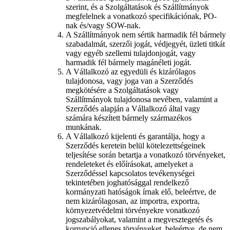
szerint, és a Szolgáltatások és Szállítmányok
megfelelnek a vonatkozó specifikációnak, PO-
nak és/vagy SOW-nak.
A Szállítmányok nem sértik harmadik fél bármely
szabadalmát, szerzői jogát, védjegyét, üzleti titkát
vagy egyéb szellemi tulajdonjogát, vagy
harmadik fél bármely magánéleti jogát.
A Vállalkozó az egyedüli és kizárólagos
tulajdonosa, vagy joga van a Szerződés
megkötésére a Szolgáltatások vagy
Szállítmányok tulajdonosa nevében, valamint a
Szerződés alapján a Vállalkozó által vagy
számára készített bármely származékos
munkának.
A Vállalkozó kijelenti és garantálja, hogy a
Szerződés keretein belül kötelezettségeinek
teljesítése során betartja a vonatkozó törvényeket,
rendeleteket és előírásokat, amelyeket a
Szerződéssel kapcsolatos tevékenységei
tekintetében joghatósággal rendelkező
kormányzati hatóságok írnak elő, beleértve, de
nem kizárólagosan, az importra, exportra,
környezetvédelmi törvényekre vonatkozó
jogszabályokat, valamint a megvesztegetés és
korrupció ellenes törvényeket, beleértve, de nem