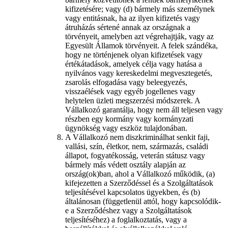
kifizetésére; vagy (d) bármely más személynek
vagy entitásnak, ha az ilyen kifizetés vagy
átruházás sértené annak az országnak a
törvényeit, amelyben azt végrehajtják, vagy az
Egyesült Államok törvényeit. A felek szándéka,
hogy ne történjenek olyan kifizetések vagy
értékátadások, amelyek célja vagy hatása a
nyilvános vagy kereskedelmi megvesztegetés,
zsarolás elfogadása vagy beleegyezés,
visszaélések vagy egyéb jogellenes vagy
helytelen üzleti megszerzési módszerek. A
Vállalkozó garantálja, hogy nem áll teljesen vagy
részben egy kormány vagy kormányzati
ügynökség vagy eszköz tulajdonában.
A Vállalkozó nem diszkriminálhat senkit faji,
vallási, szín, életkor, nem, származás, családi
állapot, fogyatékosság, veterán státusz vagy
bármely más védett osztály alapján az
ország(ok)ban, ahol a Vállalkozó működik, (a)
kifejezetten a Szerződéssel és a Szolgáltatások
teljesítésével kapcsolatos ügyekben, és (b)
általánosan (függetlenül attól, hogy kapcsolódik-
e a Szerződéshez vagy a Szolgáltatások
teljesítéséhez) a foglalkoztatás, vagy a