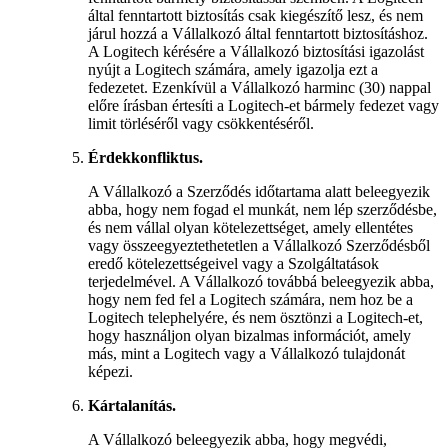
által fenntartott biztosítás csak kiegészítő lesz, és nem
járul hozzá a Vállalkozó által fenntartott biztosításhoz.
A Logitech kérésére a Vállalkozó biztosítási igazolást
nyújt a Logitech számára, amely igazolja ezt a
fedezetet. Ezenkívül a Vállalkozó harminc (30) nappal
előre írásban értesíti a Logitech-et bármely fedezet vagy
limit törléséről vagy csökkentéséről.
Érdekkonfliktus.
A Vállalkozó a Szerződés időtartama alatt beleegyezik
abba, hogy nem fogad el munkát, nem lép szerződésbe,
és nem vállal olyan kötelezettséget, amely ellentétes
vagy összeegyeztethetetlen a Vállalkozó Szerződésből
eredő kötelezettségeivel vagy a Szolgáltatások
terjedelmével. A Vállalkozó továbbá beleegyezik abba,
hogy nem fed fel a Logitech számára, nem hoz be a
Logitech telephelyére, és nem ösztönzi a Logitech-et,
hogy használjon olyan bizalmas információt, amely
más, mint a Logitech vagy a Vállalkozó tulajdonát
képezi.
Kártalanítás.
A Vállalkozó beleegyezik abba, hogy megvédi,