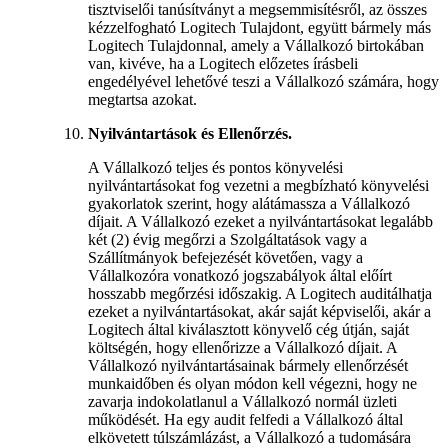
tisztviselői tanúsítványt a megsemmisítésről, az összes
kézzelfogható Logitech Tulajdont, együtt bármely más
Logitech Tulajdonnal, amely a Vállalkozó birtokában
van, kivéve, ha a Logitech előzetes írásbeli
engedélyével lehetővé teszi a Vállalkozó számára, hogy
megtartsa azokat.
Nyilvántartások és Ellenőrzés.
A Vállalkozó teljes és pontos könyvelési
nyilvántartásokat fog vezetni a megbízható könyvelési
gyakorlatok szerint, hogy alátámassza a Vállalkozó
díjait. A Vállalkozó ezeket a nyilvántartásokat legalább
két (2) évig megőrzi a Szolgáltatások vagy a
Szállítmányok befejezését követően, vagy a
Vállalkozóra vonatkozó jogszabályok által előírt
hosszabb megőrzési időszakig. A Logitech auditálhatja
ezeket a nyilvántartásokat, akár saját képviselői, akár a
Logitech által kiválasztott könyvelő cég útján, saját
költségén, hogy ellenőrizze a Vállalkozó díjait. A
Vállalkozó nyilvántartásainak bármely ellenőrzését
munkaidőben és olyan módon kell végezni, hogy ne
zavarja indokolatlanul a Vállalkozó normál üzleti
működését. Ha egy audit felfedi a Vállalkozó által
elkövetett túlszámlázást, a Vállalkozó a tudomására