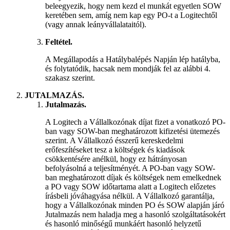
beleegyezik, hogy nem kezd el munkát egyetlen SOW
keretében sem, amíg nem kap egy PO-t a Logitechtől
(vagy annak leányvállalataitól).
Feltétel.
A Megállapodás a Hatálybalépés Napján lép hatályba,
és folytatódik, hacsak nem mondják fel az alábbi 4.
szakasz szerint.
JUTALMAZÁS.
Jutalmazás.
A Logitech a Vállalkozónak díjat fizet a vonatkozó PO-
ban vagy SOW-ban meghatározott kifizetési ütemezés
szerint. A Vállalkozó ésszerű kereskedelmi
erőfeszítéseket tesz a költségek és kiadások
csökkentésére anélkül, hogy ez hátrányosan
befolyásolná a teljesítményét. A PO-ban vagy SOW-
ban meghatározott díjak és költségek nem emelkednek
a PO vagy SOW időtartama alatt a Logitech előzetes
írásbeli jóváhagyása nélkül. A Vállalkozó garantálja,
hogy a Vállalkozónak minden PO és SOW alapján járó
Jutalmazás nem haladja meg a hasonló szolgáltatásokért
és hasonló minőségű munkáért hasonló helyzetű