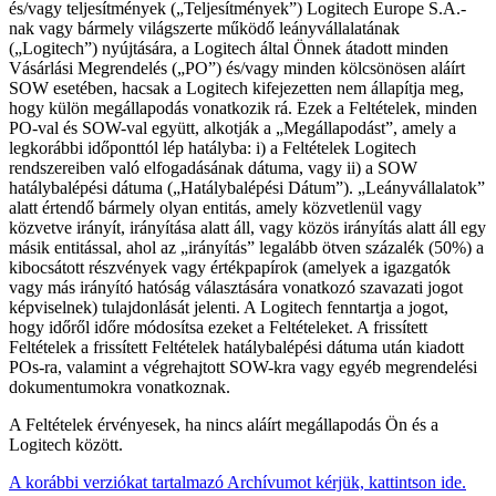
és/vagy teljesítmények („Teljesítmények”) Logitech Europe S.A.-
nak vagy bármely világszerte működő leányvállalatának
(„Logitech”) nyújtására, a Logitech által Önnek átadott minden
Vásárlási Megrendelés („PO”) és/vagy minden kölcsönösen aláírt
SOW esetében, hacsak a Logitech kifejezetten nem állapítja meg,
hogy külön megállapodás vonatkozik rá. Ezek a Feltételek, minden
PO-val és SOW-val együtt, alkotják a „Megállapodást”, amely a
legkorábbi időponttól lép hatályba: i) a Feltételek Logitech
rendszereiben való elfogadásának dátuma, vagy ii) a SOW
hatálybalépési dátuma („Hatálybalépési Dátum”). „Leányvállalatok”
alatt értendő bármely olyan entitás, amely közvetlenül vagy
közvetve irányít, irányítása alatt áll, vagy közös irányítás alatt áll egy
másik entitással, ahol az „irányítás” legalább ötven százalék (50%) a
kibocsátott részvények vagy értékpapírok (amelyek a igazgatók
vagy más irányító hatóság választására vonatkozó szavazati jogot
képviselnek) tulajdonlását jelenti. A Logitech fenntartja a jogot,
hogy időről időre módosítsa ezeket a Feltételeket. A frissített
Feltételek a frissített Feltételek hatálybalépési dátuma után kiadott
POs-ra, valamint a végrehajtott SOW-kra vagy egyéb megrendelési
dokumentumokra vonatkoznak.
A Feltételek érvényesek, ha nincs aláírt megállapodás Ön és a
Logitech között.
A korábbi verziókat tartalmazó Archívumot kérjük, kattintson ide.