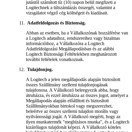
jutástól számított tíz (10) napon belül megfizeti a
Logitechnek a túlszámlázás összegét, valamint a
vizsgálatot végző cég költségeit és kiadásait.
Adatfeldolgozás és Biztonság.
Abban az esetben, ha a Vállalkozónak hozzáférése van
a Logitech adataihoz, rendszereihez vagy bizalmas
információihoz, a Vállalkozóra a Logitech
Adatfeldolgozási Megállapodásban és az alábbi
Logitech Biztonsági Feltételekben meghatározott
további feltételek vonatkoznak.
Tulajdonjog.
A Logitech a jelen megállapodás alapján biztosított
összes Szállítmány szellemi tulajdonjogának
tulajdonosa. A Vállalkozó beleegyezik abba, hogy
átruházza, és ezzel átruházza az összes jogot, amelyet a
Megállapodás alapján előállított és biztosított
Szállítmányokban birtokol vagy megszerezhet,
beleértve az összes szellemi tulajdon morális vagy
nyilvánossági jogát. A Vállalkozó megérti, hogy az
ilyen munkatermék "megbízásos munka", és a Logitech
kizárólagos tulajdonát képezi. A Vállalkozó köteles