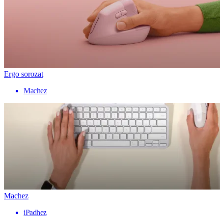
Ergo sorozat
Machez
Machez
iPadhez