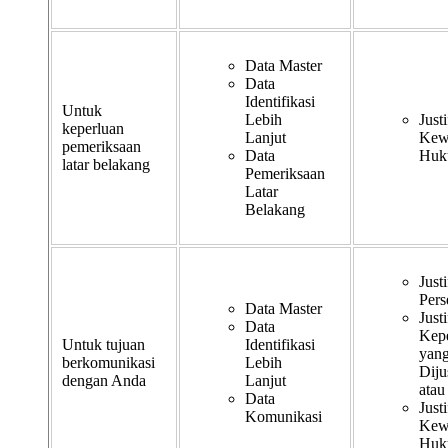
Data Master
Data
Identifikasi
Untuk
Lebih
Justi
keperluan
Lanjut
Kew
pemeriksaan
Data
Huk
latar belakang
Pemeriksaan
Latar
Belakang
Justi
Pers
Data Master
Justi
Data
Kep
Untuk tujuan
Identifikasi
yan
berkomunikasi
Lebih
Dijus
dengan Anda
Lanjut
atau
Data
Justi
Komunikasi
Kew
Huk