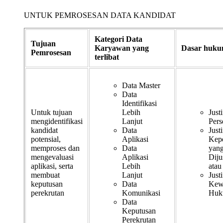
UNTUK PEMROSESAN DATA KANDIDAT
Kategori Data
Tujuan
Karyawan yang
Dasar huk
Pemrosesan
terlibat
Data Master
Data
Identifikasi
Untuk tujuan
Lebih
Justi
mengidentifikasi
Lanjut
Pers
kandidat
Data
Justi
potensial,
Aplikasi
Kep
memproses dan
Data
yan
mengevaluasi
Aplikasi
Dijus
aplikasi, serta
Lebih
atau
membuat
Lanjut
Justi
keputusan
Data
Kew
perekrutan
Komunikasi
Huk
Data
Keputusan
Perekrutan