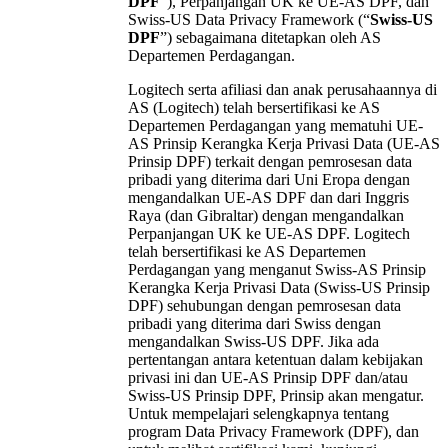
DPF
”), Perpanjangan UK ke UE-AS DPF, dan
Swiss-US Data Privacy Framework (“
Swiss-US
DPF
”) sebagaimana ditetapkan oleh AS
Departemen Perdagangan.
Logitech serta afiliasi dan anak perusahaannya di
AS (Logitech) telah bersertifikasi ke AS
Departemen Perdagangan yang mematuhi UE-
AS Prinsip Kerangka Kerja Privasi Data (UE-AS
Prinsip DPF) terkait dengan pemrosesan data
pribadi yang diterima dari Uni Eropa dengan
mengandalkan UE-AS DPF dan dari Inggris
Raya (dan Gibraltar) dengan mengandalkan
Perpanjangan UK ke UE-AS DPF. Logitech
telah bersertifikasi ke AS Departemen
Perdagangan yang menganut Swiss-AS Prinsip
Kerangka Kerja Privasi Data (Swiss-US Prinsip
DPF) sehubungan dengan pemrosesan data
pribadi yang diterima dari Swiss dengan
mengandalkan Swiss-US DPF. Jika ada
pertentangan antara ketentuan dalam kebijakan
privasi ini dan UE-AS Prinsip DPF dan/atau
Swiss-US Prinsip DPF, Prinsip akan mengatur.
Untuk mempelajari selengkapnya tentang
program Data Privacy Framework (DPF), dan