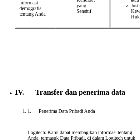
informasi
yang
Justi
demografis
Sensitif
Kew
tentang Anda
Huk
IV. Transfer dan penerima data
1. Penerima Data Pribadi Anda
Logitech:
Kami dapat membagikan informasi tentang
Anda, termasuk Data Pribadi, di dalam Logitech untuk