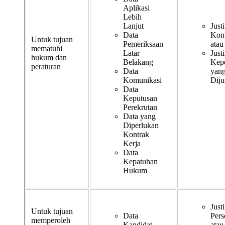
Aplikasi
Lebih
Lanjut
Justi
Data
Kont
Untuk tujuan
Pemeriksaan
atau
mematuhi
Latar
Justi
hukum dan
Belakang
Kep
peraturan
Data
yan
Komunikasi
Dijus
Data
Keputusan
Perekrutan
Data yang
Diperlukan
Kontrak
Kerja
Data
Kepatuhan
Hukum
Justi
Untuk tujuan
Data
Pers
memperoleh
Kandidat
atau