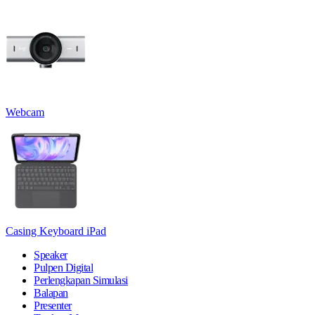
Webcam
Casing Keyboard iPad
Speaker
Pulpen Digital
Perlengkapan Simulasi
Balapan
Presenter