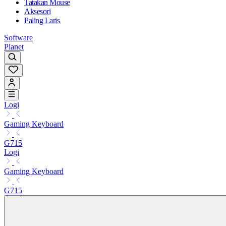
Tatakan Mouse
Aksesori
Paling Laris
Software
Planet
Logi
Gaming Keyboard
G715
Logi
Gaming Keyboard
G715