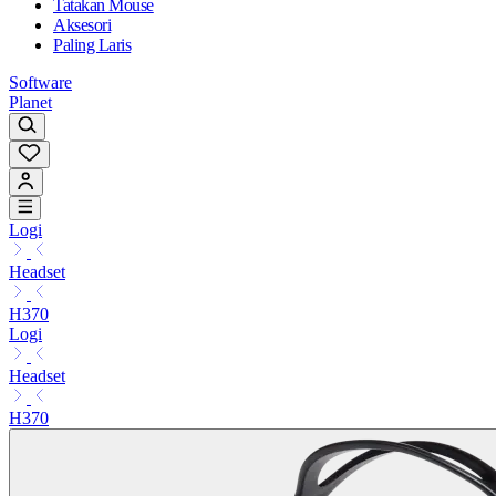
Tatakan Mouse
Aksesori
Paling Laris
Software
Planet
Logi
Headset
H370
Logi
Headset
H370