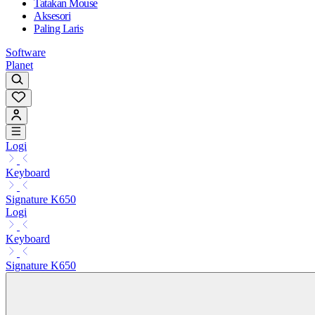
Tatakan Mouse
Aksesori
Paling Laris
Software
Planet
Logi
Keyboard
Signature K650
Logi
Keyboard
Signature K650