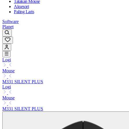
Tatakan Mouse
Aksesori
Paling Laris
Software
Planet
Logi
Mouse
M331 SILENT PLUS
Logi
Mouse
M331 SILENT PLUS