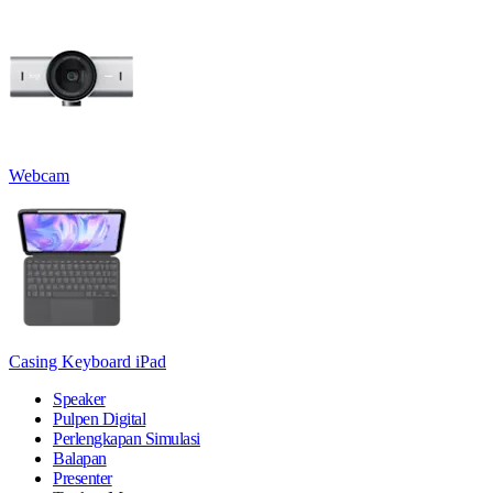
Webcam
Casing Keyboard iPad
Speaker
Pulpen Digital
Perlengkapan Simulasi
Balapan
Presenter