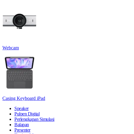
Webcam
Casing Keyboard iPad
Speaker
Pulpen Digital
Perlengkapan Simulasi
Balapan
Presenter