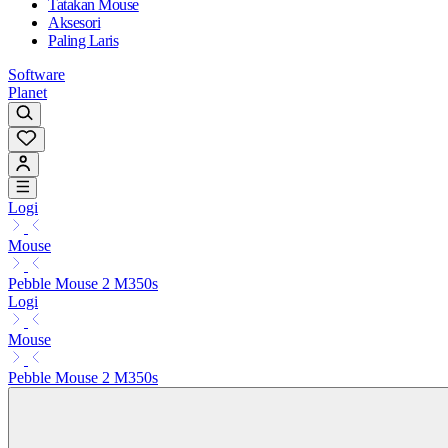
Tatakan Mouse
Aksesori
Paling Laris
Software
Planet
Logi
Mouse
Pebble Mouse 2 M350s
Logi
Mouse
Pebble Mouse 2 M350s