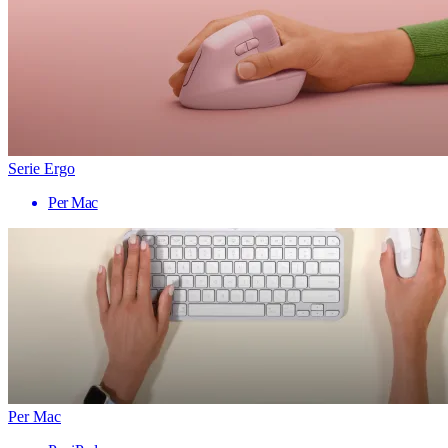
Serie Ergo
Per Mac
Per Mac