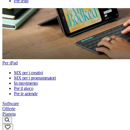
Per iPad
Per iPad
MX per i creativi
MX per i programmatori
In movimento
Per il gioco
Per le aziende
Software
Offerte
Pianeta