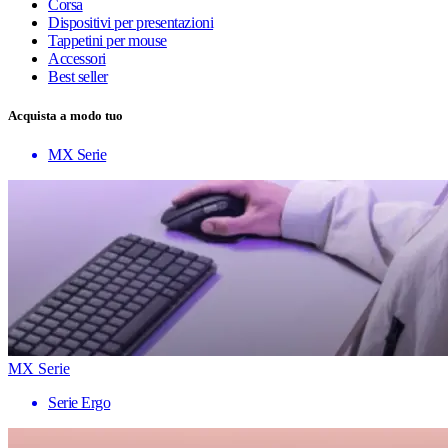
Corsa
Dispositivi per presentazioni
Tappetini per mouse
Accessori
Best seller
Acquista a modo tuo
MX Serie
MX Serie
Serie Ergo