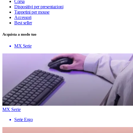
Corsa
Dispositivi per presentazioni
Tappetini per mouse
Accessori
Best seller
Acquista a modo tuo
MX Serie
MX Serie
Serie Ergo