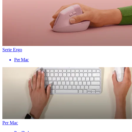
Serie Ergo
Per Mac
Per Mac