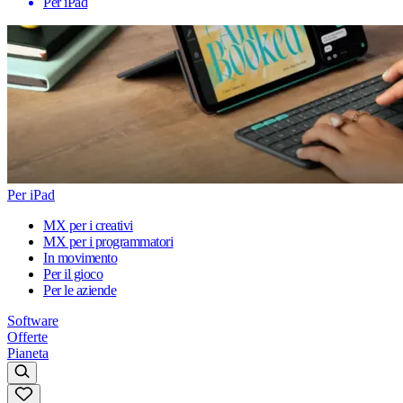
Per iPad
Per iPad
MX per i creativi
MX per i programmatori
In movimento
Per il gioco
Per le aziende
Software
Offerte
Pianeta