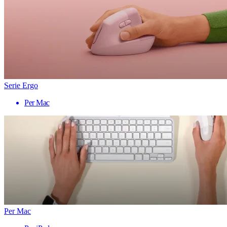
Serie Ergo
Per Mac
Per Mac