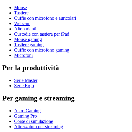
Mouse
Tastiere
Cuffie con microfono e auricolari
Webcam
Altoparlanti
Custodie con tastiera per iPad
Mouse gaming
Tastiere gaming
Cuffie con microfono gaming
Microfoni
Per la produttività
Serie Master
Serie Ergo
Per gaming e streaming
Astro Gaming
Gaming Pro
Corse di simulazione
Attrezzatura per streaming