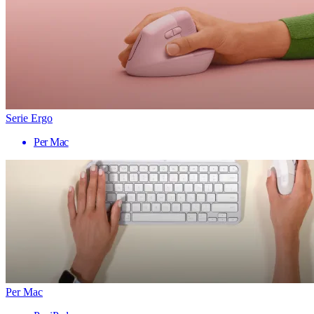
Serie Ergo
Per Mac
Per Mac