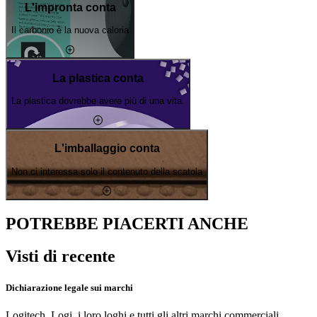
L'impronta conta
Il carbonio è la nuova caloria
La plastica conta
La plastica dovrebbe avere più di una vita.
L'imballaggio conta
Non ci interessa solo il contenuto della scatola
POTREBBE PIACERTI ANCHE
Visti di recente
Dichiarazione legale sui marchi
Logitech, Logi, i loro loghi e tutti gli altri marchi commerciali