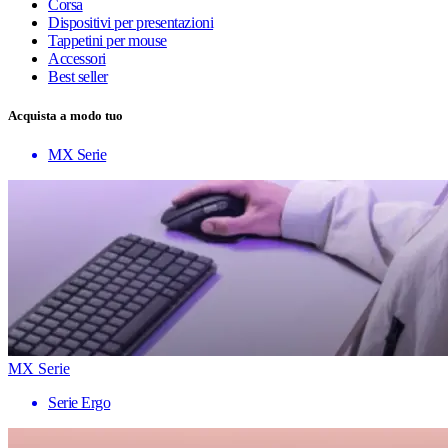
Corsa
Dispositivi per presentazioni
Tappetini per mouse
Accessori
Best seller
Acquista a modo tuo
MX Serie
MX Serie
Serie Ergo