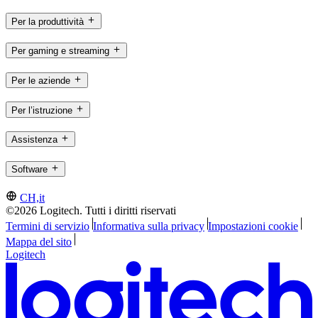
Per la produttività
Per gaming e streaming
Per le aziende
Per l’istruzione
Assistenza
Software
CH,it
©2026 Logitech. Tutti i diritti riservati
Termini di servizio
Informativa sulla privacy
Impostazioni cookie
Mappa del sito
Logitech