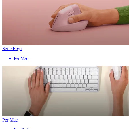
Serie Ergo
Per Mac
Per Mac