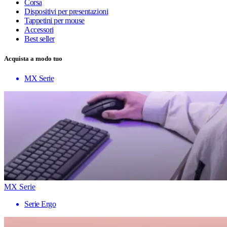
Corsa
Dispositivi per presentazioni
Tappetini per mouse
Accessori
Best seller
Acquista a modo tuo
MX Serie
MX Serie
Serie Ergo