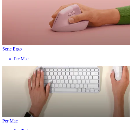
Serie Ergo
Per Mac
Per Mac