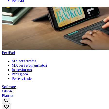
Per iPad
Per iPad
MX per i creativi
MX per i programmatori
In movimento
Per il gioco
Per le aziende
Software
Offerte
Pianeta