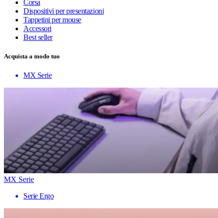
Corsa
Dispositivi per presentazioni
Tappetini per mouse
Accessori
Best seller
Acquista a modo tuo
MX Serie
MX Serie
Serie Ergo