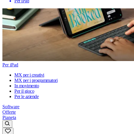
Per iPad
Per iPad
MX per i creativi
MX per i programmatori
In movimento
Per il gioco
Per le aziende
Software
Offerte
Pianeta