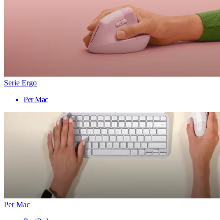
Serie Ergo
Per Mac
Per Mac