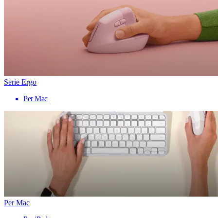
Serie Ergo
Per Mac
Per Mac