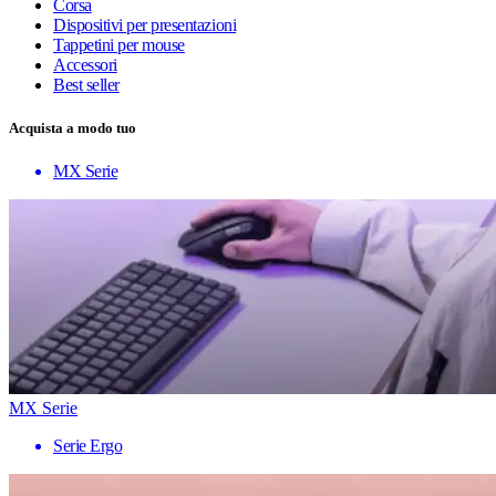
Corsa
Dispositivi per presentazioni
Tappetini per mouse
Accessori
Best seller
Acquista a modo tuo
MX Serie
MX Serie
Serie Ergo