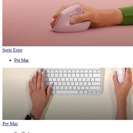
Serie Ergo
Per Mac
Per Mac