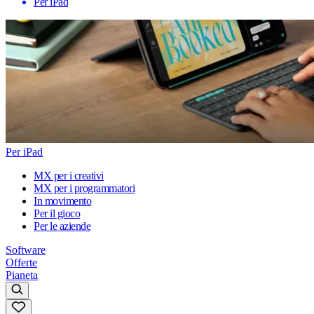
Per iPad
Per iPad
MX per i creativi
MX per i programmatori
In movimento
Per il gioco
Per le aziende
Software
Offerte
Pianeta