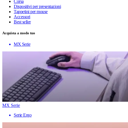
Corsa
Dispositivi per presentazioni
Tappetini per mouse
Accessori
Best seller
Acquista a modo tuo
MX Serie
MX Serie
Serie Ergo