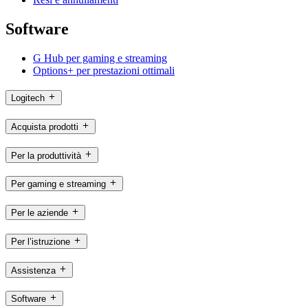
Software
G Hub per gaming e streaming
Options+ per prestazioni ottimali
Logitech
Acquista prodotti
Per la produttività
Per gaming e streaming
Per le aziende
Per l’istruzione
Assistenza
Software