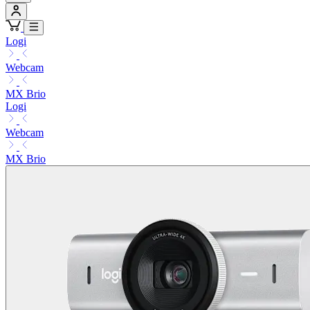
Logi
Webcam
MX Brio
Logi
Webcam
MX Brio