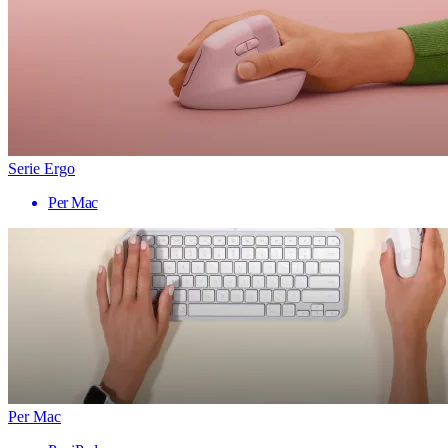
Serie Ergo
Per Mac
Per Mac