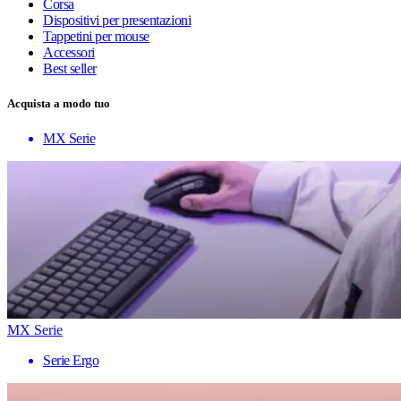
Corsa
Dispositivi per presentazioni
Tappetini per mouse
Accessori
Best seller
Acquista a modo tuo
MX Serie
MX Serie
Serie Ergo