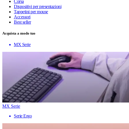
Corsa
Dispositivi per presentazioni
Tappetini per mouse
Accessori
Best seller
Acquista a modo tuo
MX Serie
MX Serie
Serie Ergo