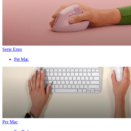
Serie Ergo
Per Mac
Per Mac