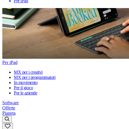
Per iPad
Per iPad
MX per i creativi
MX per i programmatori
In movimento
Per il gioco
Per le aziende
Software
Offerte
Pianeta