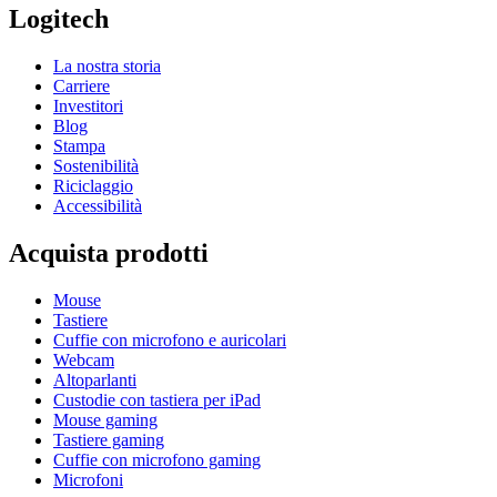
Logitech
La nostra storia
Carriere
Investitori
Blog
Stampa
Sostenibilità
Riciclaggio
Accessibilità
Acquista prodotti
Mouse
Tastiere
Cuffie con microfono e auricolari
Webcam
Altoparlanti
Custodie con tastiera per iPad
Mouse gaming
Tastiere gaming
Cuffie con microfono gaming
Microfoni