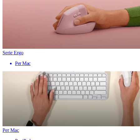
Serie Ergo
Per Mac
Per Mac