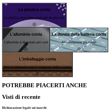
La plastica conta
La plastica dovrebbe avere più di una vita.
L'alluminio conta
La durata della batteria conta
L'alluminio è diventato più cool
Alimentazione più smart
L'imballaggio conta
Non ci interessa solo il contenuto della scatola
POTREBBE PIACERTI ANCHE
Visti di recente
Dichiarazione legale sui marchi