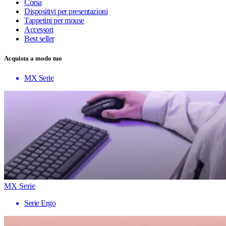
Corsa
Dispositivi per presentazioni
Tappetini per mouse
Accessori
Best seller
Acquista a modo tuo
MX Serie
MX Serie
Serie Ergo