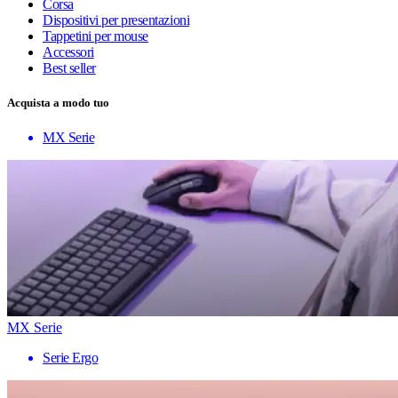
Corsa
Dispositivi per presentazioni
Tappetini per mouse
Accessori
Best seller
Acquista a modo tuo
MX Serie
MX Serie
Serie Ergo