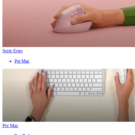
Serie Ergo
Per Mac
Per Mac