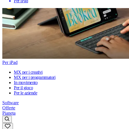
Per iPad
Per iPad
MX per i creativi
MX per i programmatori
In movimento
Per il gioco
Per le aziende
Software
Offerte
Pianeta