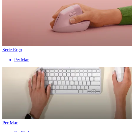
Serie Ergo
Per Mac
Per Mac