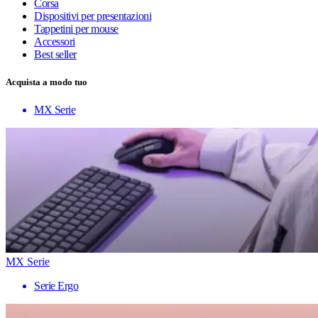
Corsa
Dispositivi per presentazioni
Tappetini per mouse
Accessori
Best seller
Acquista a modo tuo
MX Serie
MX Serie
Serie Ergo