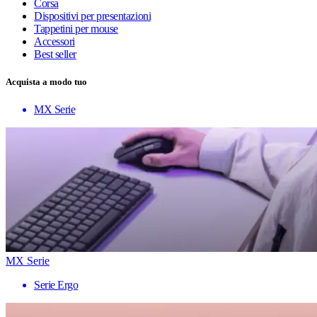
Corsa
Dispositivi per presentazioni
Tappetini per mouse
Accessori
Best seller
Acquista a modo tuo
MX Serie
MX Serie
Serie Ergo