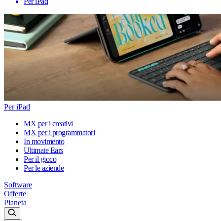
Per iPad
Per iPad
MX per i creativi
MX per i programmatori
In movimento
Ultimate Ears
Per il gioco
Per le aziende
Software
Offerte
Pianeta