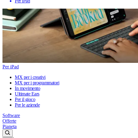
Per iPad
Per iPad
MX per i creativi
MX per i programmatori
In movimento
Ultimate Ears
Per il gioco
Per le aziende
Software
Offerte
Pianeta