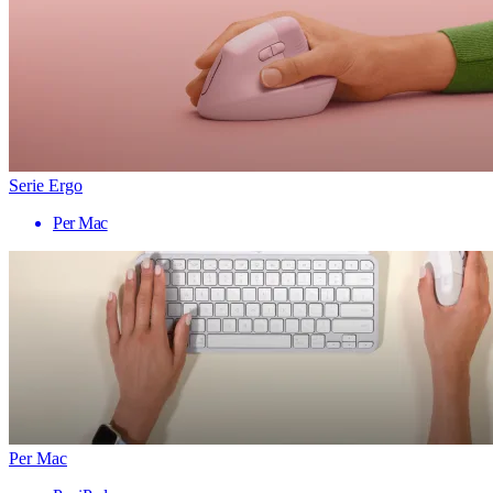
Serie Ergo
Per Mac
Per Mac