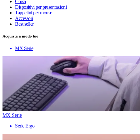
Corsa
Dispositivi per presentazioni
Tappetini per mouse
Accessori
Best seller
Acquista a modo tuo
MX Serie
MX Serie
Serie Ergo