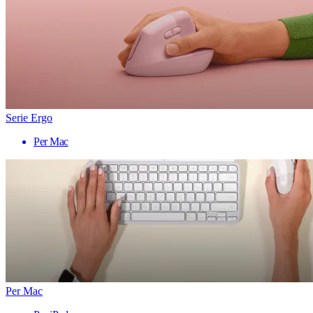
Serie Ergo
Per Mac
Per Mac