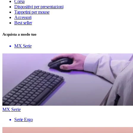
Corsa
Dispositivi per presentazioni
Tappetini per mouse
Accessori
Best seller
Acquista a modo tuo
MX Serie
MX Serie
Serie Ergo