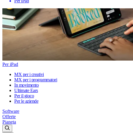
Per iPad
Per iPad
MX per i creativi
MX per i programmatori
In movimento
Ultimate Ears
Per il gioco
Per le aziende
Software
Offerte
Pianeta