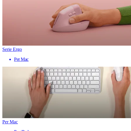
Serie Ergo
Per Mac
Per Mac