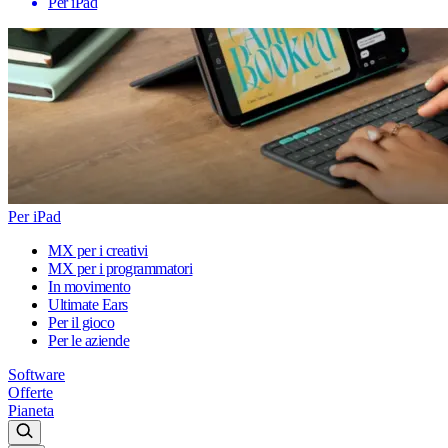
Per iPad
Per iPad
MX per i creativi
MX per i programmatori
In movimento
Ultimate Ears
Per il gioco
Per le aziende
Software
Offerte
Pianeta