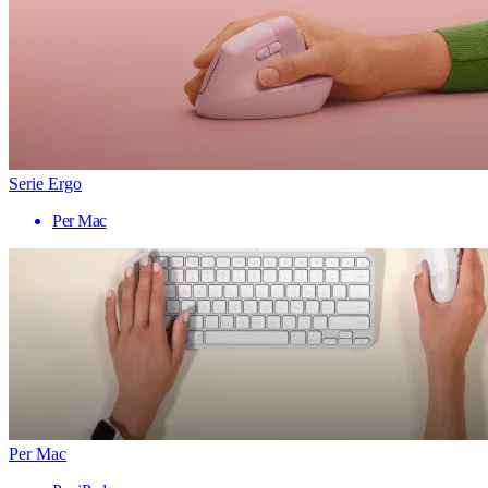
Serie Ergo
Per Mac
Per Mac