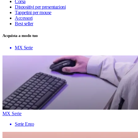
Corsa
Dispositivi per presentazioni
Tappetini per mouse
Accessori
Best seller
Acquista a modo tuo
MX Serie
MX Serie
Serie Ergo