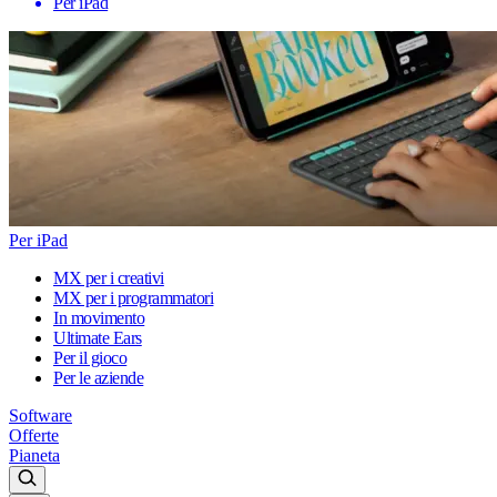
Per iPad
Per iPad
MX per i creativi
MX per i programmatori
In movimento
Ultimate Ears
Per il gioco
Per le aziende
Software
Offerte
Pianeta