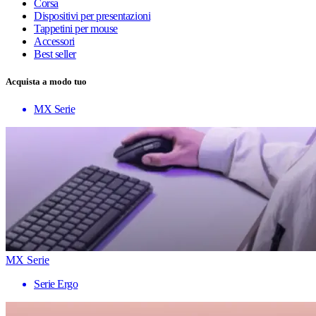
Corsa
Dispositivi per presentazioni
Tappetini per mouse
Accessori
Best seller
Acquista a modo tuo
MX Serie
MX Serie
Serie Ergo