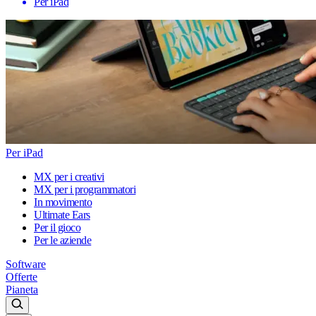
Per iPad
Per iPad
MX per i creativi
MX per i programmatori
In movimento
Ultimate Ears
Per il gioco
Per le aziende
Software
Offerte
Pianeta