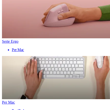
Serie Ergo
Per Mac
Per Mac