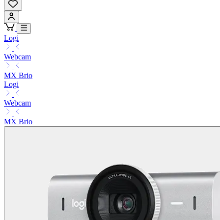
Logi
Webcam
MX Brio
Logi
Webcam
MX Brio