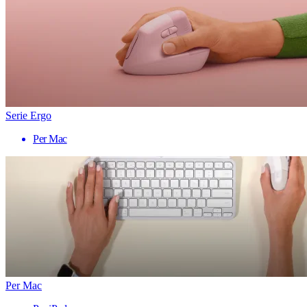
Serie Ergo
Per Mac
Per Mac