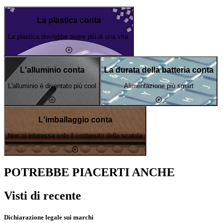
La plastica conta
La plastica dovrebbe avere più di una vita.
L'alluminio conta
La durata della batteria conta
L'alluminio è diventato più cool
Alimentazione più smart
L'imballaggio conta
Non ci interessa solo il contenuto della scatola
POTREBBE PIACERTI ANCHE
Visti di recente
Dichiarazione legale sui marchi