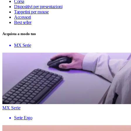
Corsa
Dispositivi per presentazioni
Tappetini per mouse
Accessori
Best seller
Acquista a modo tuo
MX Serie
MX Serie
Serie Ergo