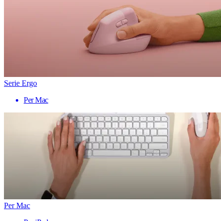
Serie Ergo
Per Mac
Per Mac