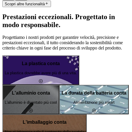
Scopri altre funzionalità
Prestazioni eccezionali. Progettato in
modo responsabile.
Progettiamo i nostri prodotti per garantire velocità, precisione e
prestazioni eccezionali, il tutto considerando la sostenibilità come
criterio chiave in ogni fase del processo di sviluppo del prodotto.
La plastica conta
La plastica dovrebbe avere più di una vita.
L'alluminio conta
La durata della batteria conta
L'alluminio è diventato più cool
Alimentazione più smart
L'imballaggio conta
Non ci interessa solo il contenuto della scatola