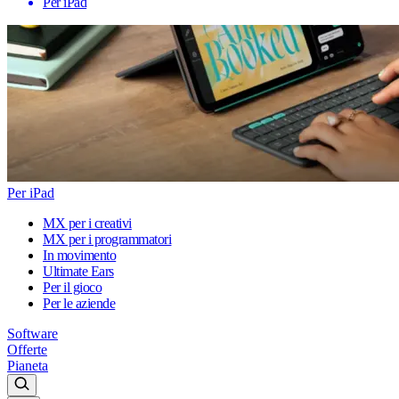
Per iPad
Per iPad
MX per i creativi
MX per i programmatori
In movimento
Ultimate Ears
Per il gioco
Per le aziende
Software
Offerte
Pianeta