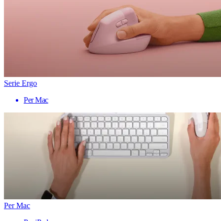
Serie Ergo
Per Mac
Per Mac