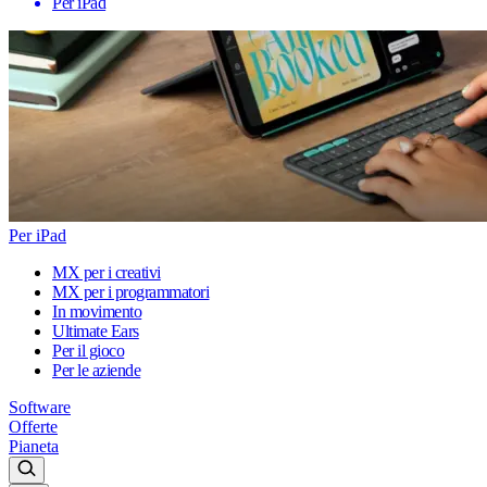
Per iPad
Per iPad
MX per i creativi
MX per i programmatori
In movimento
Ultimate Ears
Per il gioco
Per le aziende
Software
Offerte
Pianeta