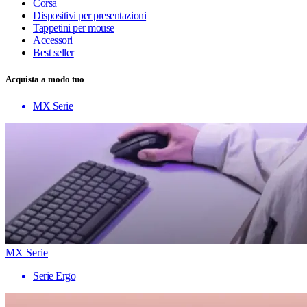
Corsa
Dispositivi per presentazioni
Tappetini per mouse
Accessori
Best seller
Acquista a modo tuo
MX Serie
MX Serie
Serie Ergo