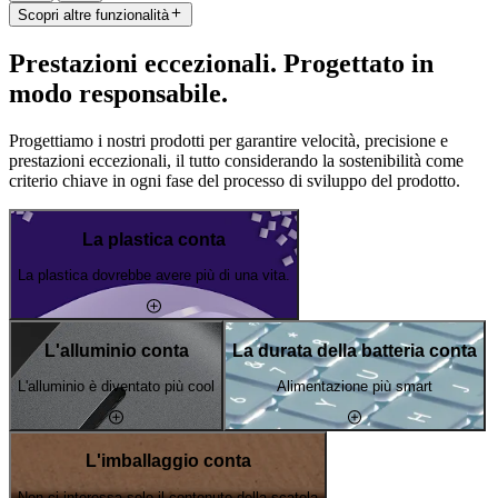
Scopri altre funzionalità
Prestazioni eccezionali. Progettato in
modo responsabile.
Progettiamo i nostri prodotti per garantire velocità, precisione e
prestazioni eccezionali, il tutto considerando la sostenibilità come
criterio chiave in ogni fase del processo di sviluppo del prodotto.
La plastica conta
La plastica dovrebbe avere più di una vita.
L'alluminio conta
La durata della batteria conta
L'alluminio è diventato più cool
Alimentazione più smart
L'imballaggio conta
Non ci interessa solo il contenuto della scatola