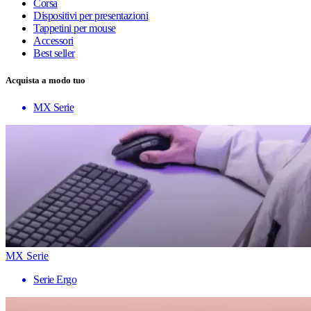
Corsa
Dispositivi per presentazioni
Tappetini per mouse
Accessori
Best seller
Acquista a modo tuo
MX Serie
MX Serie
Serie Ergo