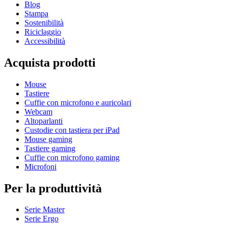
Blog
Stampa
Sostenibilità
Riciclaggio
Accessibilità
Acquista prodotti
Mouse
Tastiere
Cuffie con microfono e auricolari
Webcam
Altoparlanti
Custodie con tastiera per iPad
Mouse gaming
Tastiere gaming
Cuffie con microfono gaming
Microfoni
Per la produttività
Serie Master
Serie Ergo