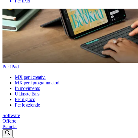
Per iPad
Per iPad
MX per i creativi
MX per i programmatori
In movimento
Ultimate Ears
Per il gioco
Per le aziende
Software
Offerte
Pianeta